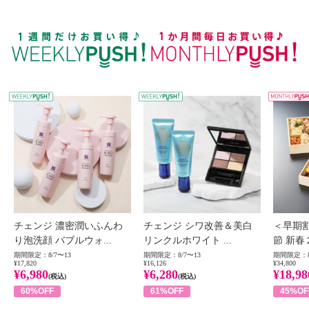
WEEKLY PUSH
W
チェンジ 濃密潤いふんわ
チェンジ シワ改善＆美白
＜早期
り泡洗顔 バブルウォ...
リンクルホワイト ...
節 新春
期間限定：8/7〜13
期間限定：8/7〜13
期間限定：8
¥17,820
¥16,126
¥34,800
¥6,980
¥6,280
¥18,98
(税込)
(税込)
60%OFF
61%OFF
45%OF