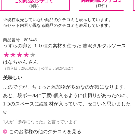
関連商品のクチコミ
この商品のクチコミ
（13件）
（0件）
【同梱書類】
・なし
※現在販売していない商品のクチコミも表示しています。
※セット内容が異なる商品のクチコミも表示しています。
※原料原産地について、商品パッケージと差異がある
場合がありますが、商品説明に記載しているとおりで
商品番号：805443
す
うずらの卵と １０種の素材を使った 贅沢タルタルソース
はなちゃん
さん
（購入日：2026/02/20｜公開日：2026/03/27）
美味しい
…のですが、ちょっと添加物が多めなのが気になります。
あと、段ボールに丁度6個入るように仕切りがあったのに、
1つのスペースに緩衝材が入っていて、セコいと思いました
w
1人が「参考になった」と言っています
このお客様の他のクチコミを見る