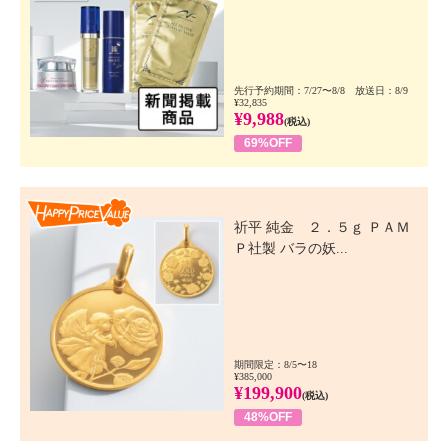
先行予約期間：7/27〜8/8 放送日：8/9
¥32,835
¥9,988
(税込)
69%OFF
Happy Price Value
祈平 純金 ２．５ｇ ＰＡＭ
Ｐ社製 バラの妖...
期間限定：8/5〜18
¥385,000
¥199,900
(税込)
48%OFF