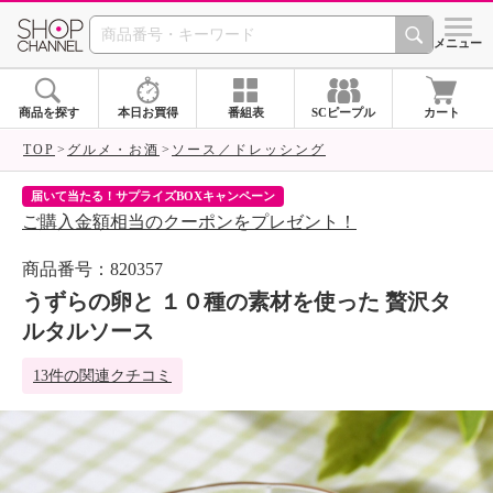
SHOP CHANNEL 
メニュー
商品を探す
本日お買得
番組表
SCピープル
カート
TOP
グルメ・お酒
ソース／ドレッシング
届いて当たる！サプライズBOXキャンペーン
ク
ご購入金額相当のクーポンをプレゼント！
ク
商品番号：820357
うずらの卵と １０種の素材を使った 贅沢タ
ルタルソース
13件の関連クチコミ