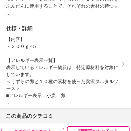
ふんだんに使用することで、それぞれの素材の持つ甘
み、旨みが合わさり、味に深みを出しています。ま
た、あえてうずらの卵を使用することで、濃厚な味わ
いに。具材は仕込み時に全体の４５％が具材の、具だ
仕様・詳細
くさんのタルタルソースです。ご家庭で作るとなると
【内容】
手間がかかりますが、常温で保管でき、いつでも手軽
・２００ｇ×５
に使えます。
【アレルギー表示一覧】
表示しているアレルギー物質は、特定原材料を対象に
しています。
＜うずらの卵と１０種の素材を使った贅沢タルタルソ
ース＞
■アレルギー表示：小麦、卵
■コンタミネーション注意喚起表示：なし
この商品のクチコミ
【期限表示】
・商品発送日より 賞味期限 常温９０日間