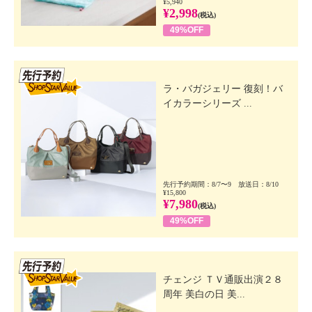
¥5,940
¥2,998
(税込)
49%OFF
先行SSV
ラ・バガジェリー 復刻！バ
イカラーシリーズ ...
先行予約期間：8/7〜9 放送日：8/10
¥15,800
¥7,980
(税込)
49%OFF
先行SSV
チェンジ ＴＶ通販出演２８
周年 美白の日 美...