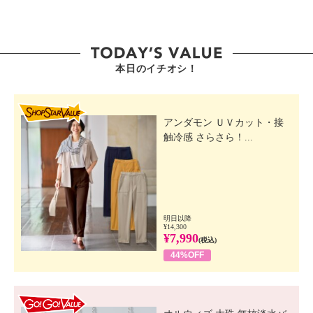
本日のイチオシ！
SHOP STAR VALUE
アンダモン ＵＶカット・接
触冷感 さらさら！...
明日以降
¥14,300
¥7,990
(税込)
44%OFF
GO! GO! VALUE