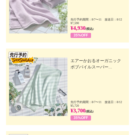
先行予約期間：8/7〜11 放送日：8/12
¥7,590
¥4,930
(税込)
35%OFF
先行SSV
エアーかおるオーガニック
ボブパイルスーパー...
先行予約期間：8/7〜11 放送日：8/12
¥5,720
¥3,700
(税込)
35%OFF