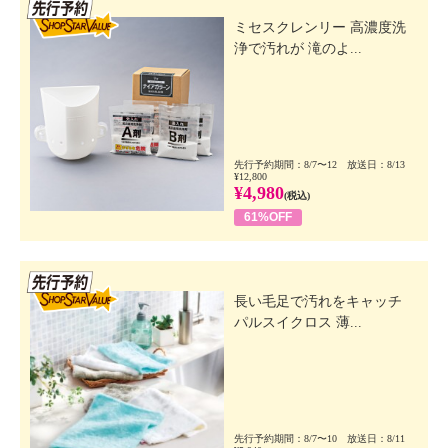
先行SSV
ミセスクレンリー 高濃度洗
浄で汚れが 滝のよ...
先行予約期間：8/7〜12 放送日：8/13
¥12,800
¥4,980
(税込)
61%OFF
先行SSV
長い毛足で汚れをキャッチ
パルスイクロス 薄...
先行予約期間：8/7〜10 放送日：8/11