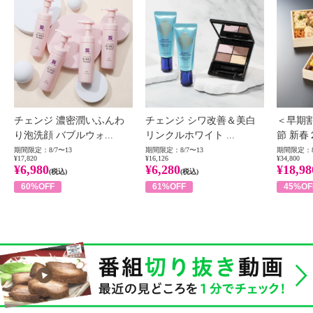
チェンジ 濃密潤いふんわ
チェンジ シワ改善＆美白
＜早期
り泡洗顔 バブルウォ...
リンクルホワイト ...
節 新春
期間限定：8/7〜13
期間限定：8/7〜13
期間限定：8
¥17,820
¥16,126
¥34,800
¥6,980
¥6,280
¥18,98
(税込)
(税込)
60%OFF
61%OFF
45%OF