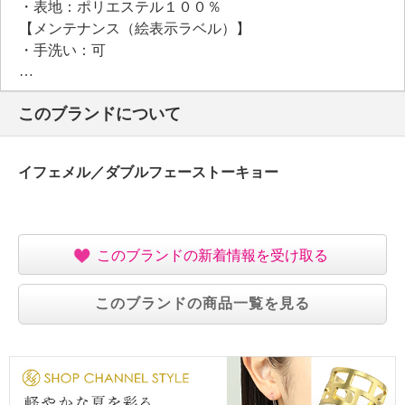
・表地：ポリエステル１００％
【メンテナンス（絵表示ラベル）】
・手洗い：可
・漂白処理：塩素系・酸素系漂白不可
・タンブル乾燥：不可
このブランドについて
・自然乾燥：日陰の吊り干し
・アイロン仕上げ：可（低温）
・ドライクリーニング：石油系ドライクリーニング可
イフェメル／ダブルフェーストーキョー
・ウエットクリーニング：可
【個体差あり】
・個体差あり
【原産国（地）】
このブランドの新着情報を受け取る
・日本製
このブランドの商品一覧を見る