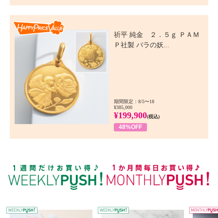
Happy Price Value
祈平 純金 ２．５ｇ ＰＡＭ
Ｐ社製 バラの妖...
期間限定：8/5〜18
¥385,000
¥199,900
(税込)
48%OFF
WEEKLY PUSH
W