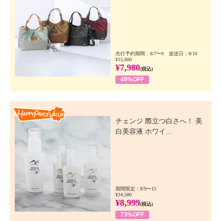
先行予約期間：8/7〜9 放送日：8/10
¥15,800
¥7,980
(税込)
49%OFF
Happy Price Value
チェンジ 際立つ白さへ！ 美
白美容液 ホワイ...
期間限定：8/9〜15
¥34,580
¥8,999
(税込)
73%OFF