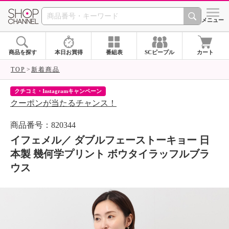
SHOP CHANNEL 
メニュー
商品を探す
本日お買得
番組表
SCピープル
カート
TOP
新着商品
クチコミ・Instagramキャンペーン
ネ
クーポンが当たるチャンス！
ネ
商品番号：820344
イフェメル／ ダブルフェーストーキョー 日
本製 幾何学プリント ボウタイラッフルブラ
ウス