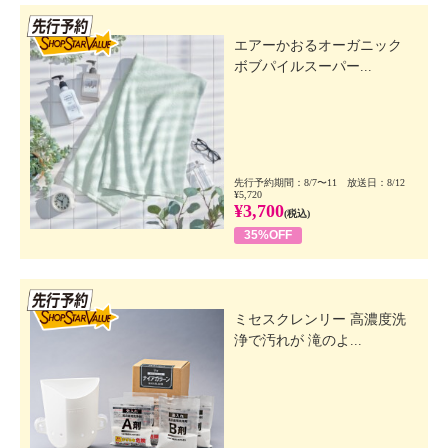
先行SSV
エアーかおるオーガニック
ボブパイルスーパー...
先行予約期間：8/7〜11 放送日：8/12
¥5,720
¥3,700
(税込)
35%OFF
先行SSV
ミセスクレンリー 高濃度洗
浄で汚れが 滝のよ...