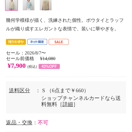
幾何学模様が描く、洗練された個性。ボウタイとラッフ
ルが織り成すエレガントな表情で、装いに華やぎを。
セール：2026/8/7〜
セール前価格
¥14,080
¥7,900
43%OFF
(税込)
送料区分
： S
（6点まで￥660）
ショップチャンネルカードなら送
料無料［
詳細
］
返品・交換
：
不可