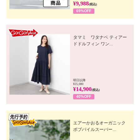
¥9,988
(税込)
69%OFF
GO! GO! VALUE
タマミ ワタナベ ティアー
ドドルフィン ワン...
明日以降
¥25,080
¥14,900
(税込)
40%OFF
先行SSV
エアーかおるオーガニック
ボブパイルスーパー...