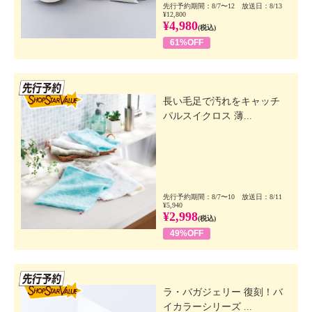
先行予約期間：8/7〜12 放送日：8/13
¥12,800
¥4,980
(税込)
61%OFF
先行SSV
長い毛足で汚れをキャッチ
パルスイクロス 薄...
先行予約期間：8/7〜10 放送日：8/11
¥5,940
¥2,998
(税込)
49%OFF
先行SSV
ラ・バガジェリー 復刻！バ
イカラーシリーズ ...