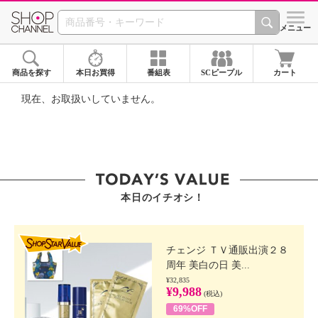
SHOP CHANNEL ショ
メニュー
商品を探す
本日お買得
番組表
SCピープル
カート
現在、お取扱いしていません。
本日のイチオシ！
SHOP STAR VALUE
チェンジ ＴＶ通販出演２８
周年 美白の日 美...
¥32,835
¥9,988
(税込)
69%OFF