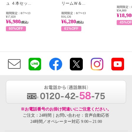
ュ ４本セッ...
リームＷ＆...
期間限定：8
¥34,800
期間限定：8/7〜13
期間限定：8/7〜13
¥18,98
¥17,820
¥16,126
¥6,980
¥6,280
45%OF
(税込)
(税込)
60%OFF
61%OFF
※お電話番号のお掛け間違いにご注意ください。
ご注文：24時間｜お問い合わせ：音声自動応答
24時間／オペレーター対応 9:00～21:00