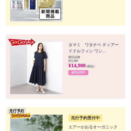
GO!GO! VALUE
タマミ ワタナベ ティアー
ドドルフィン ワン...
明日以降
¥25,080
¥14,900
(税込)
40%OFF
SSV先行
先行予約受付中
エアーかおるオーガニック