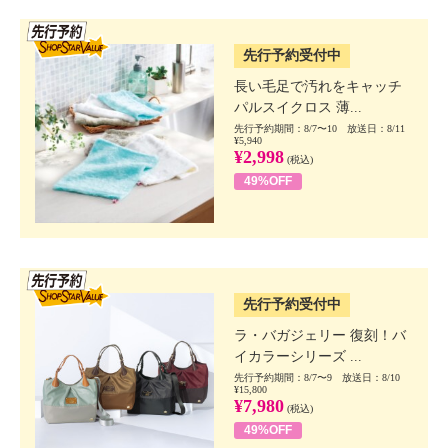
SSV先行
先行予約受付中
長い毛足で汚れをキャッチ
パルスイクロス 薄...
先行予約期間：8/7〜10 放送日：8/11
¥5,940
¥2,998
(税込)
49%OFF
SSV先行
先行予約受付中
ラ・バガジェリー 復刻！バ
イカラーシリーズ ...
先行予約期間：8/7〜9 放送日：8/10
¥15,800
¥7,980
(税込)
49%OFF