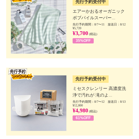
先行予約受付中
エアーかおるオーガニック
ボブパイルスーパー...
先行予約期間：8/7〜11 放送日：8/12
¥5,720
¥3,700
(税込)
35%OFF
SSV先行
先行予約受付中
ミセスクレンリー 高濃度洗
浄で汚れが 滝のよ...
先行予約期間：8/7〜12 放送日：8/13
¥12,800
¥4,980
(税込)
61%OFF