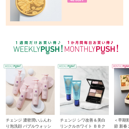
48%OFF
WEEKLY PUSH
W
チェンジ 濃密潤いふんわ
チェンジ シワ改善＆美白
＜早期
り泡洗顔 バブルウォッシ
リンクルホワイト ＢＢク
節 新