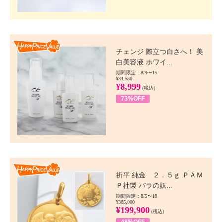
Happy Price value
チェンジ 際立つ白さへ！ 美
白美容液 ホワイ...
期間限定：8/9〜15
¥34,580
¥8,999
(税込)
73%OFF
Happy Price value
祈平 純金 ２．５ｇ ＰＡＭ
Ｐ社製 バラの妖...
期間限定：8/5〜18
¥385,000
¥199,900
(税込)