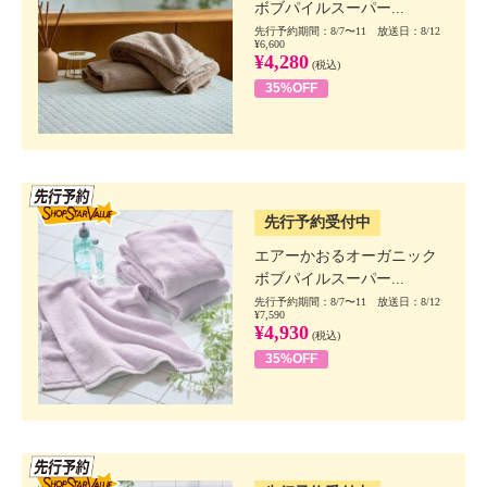
ボブパイルスーパー...
先行予約期間：8/7〜11 放送日：8/12
¥6,600
¥4,280
(税込)
35%OFF
SSV先行
先行予約受付中
エアーかおるオーガニック
ボブパイルスーパー...
先行予約期間：8/7〜11 放送日：8/12
¥7,590
¥4,930
(税込)
35%OFF
SSV先行