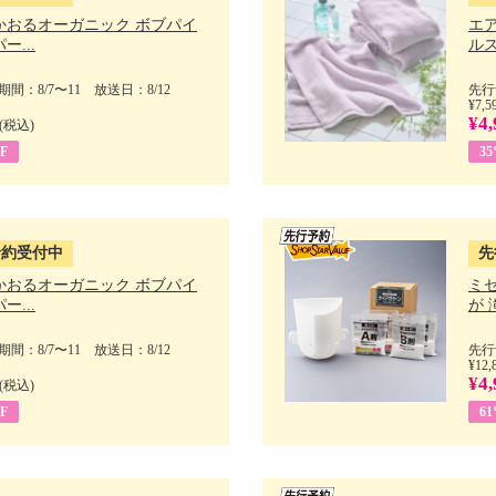
かおるオーガニック ボブパイ
エ
ー...
ルス
間：8/7〜11 放送日：8/12
先行
¥7,5
¥4,
(税込)
F
3
予約受付中
先
かおるオーガニック ボブパイ
ミ
ー...
が 
間：8/7〜11 放送日：8/12
先行
¥12,
¥4,
(税込)
F
6