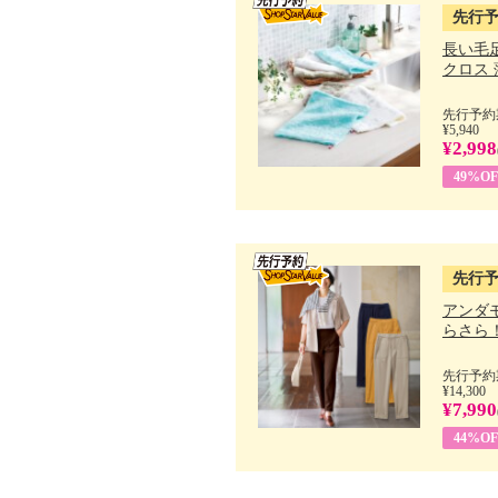
先行
長い毛
クロス 薄
先行予約期
¥5,940
¥2,998
49%OF
先行
アンダ
らさら！.
先行予約期
¥14,300
¥7,990
44%OF