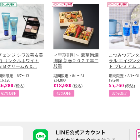
チェンジ シワ改善＆美
＜早期割引＞ 豪華絢爛
こつみつデンタ
白 リンクルホワイト
御節 新春２０２７年二
ラル エイジン
ＢＢクリームＷ＆...
段重
ト プレミアム ..
期間限定：8/7〜13
期間限定：8/1〜31
期間限定：8/1〜31
16,126
¥34,800
¥9,240
¥6,280
¥18,980
¥5,760
(税込)
(税込)
(税込)
61%OFF
45%OFF
37%OFF