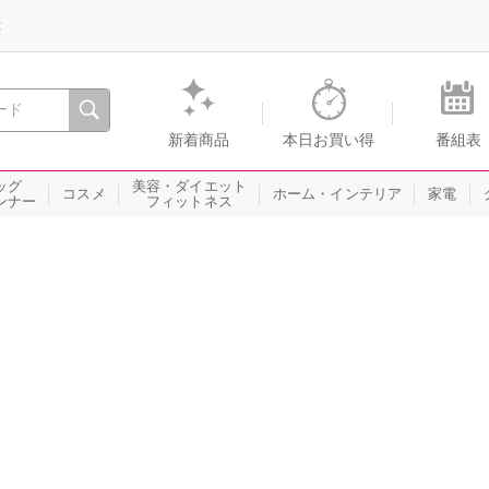
録
、瞬間を。通販・テレビショッピングのショップチャンネル
新着商品
本日お買い得
番組表
ッグ
美容・ダイエット
コスメ
ホーム・インテリア
家電
ンナー
フィットネス