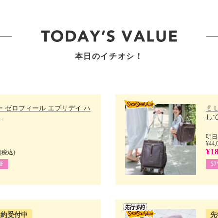
本日のイチオシ！
 ゼロフィール エブリデイ ハ
Ｅ
.
して
明日
¥44,
¥18
(税込)
F
5
予約受付中
先