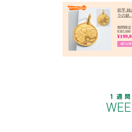
祈平 純
ラの妖..
期間限定：
¥385,000
¥199,
48%OF