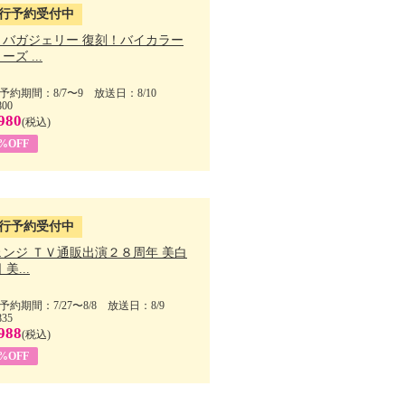
行予約受付中
・バガジェリー 復刻！バイカラー
ーズ ...
予約期間：8/7〜9 放送日：8/10
800
980
(税込)
9%OFF
行予約受付中
ェンジ ＴＶ通販出演２８周年 美白
美...
予約期間：7/27〜8/8 放送日：8/9
835
988
(税込)
9%OFF