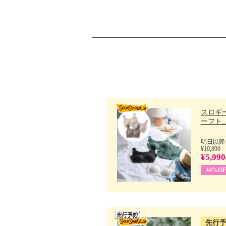
スロギー
ーフト..
明日以降
¥10,890
¥5,990
44%OF
先行