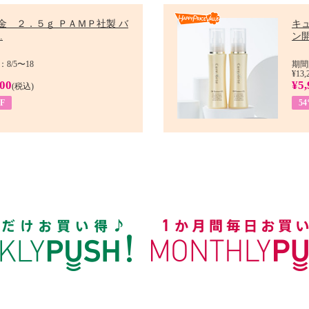
金 ２．５ｇ ＰＡＭＰ社製 バ
キ
.
ン開
8/5〜18
期間
¥13,
900
¥5,
(税込)
F
5