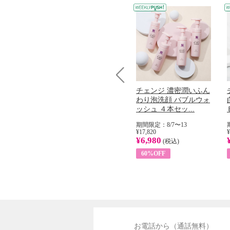
Prev
コラーゲン
オリタリア社 エキスト
チェンジ 濃密潤いふん
加熱２５度
ラバージン オリーブオ
わり泡洗顔 バブルウォ
...
イル （ノンフィ...
ッシュ ４本セッ...
31
期間限定：8/1〜31
期間限定：8/7〜13
¥22,400
¥17,820
¥
¥8,200
¥6,980
)
(税込)
(税込)
63%OFF
60%OFF
お電話から（通話無料）