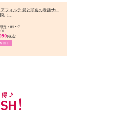
ュアフォルテ 髪と頭皮の老舗サロ
発 し...
限定：8/1〜7
200
990
(税込)
4%OFF