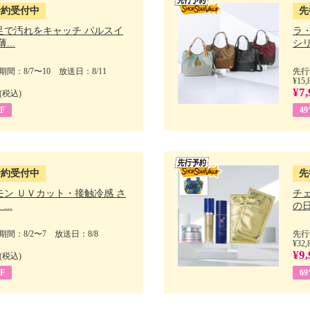
予約受付中
先
足で汚れをキャッチ パルスイ
ラ
...
シリ
間：8/7〜10 放送日：8/11
先行
¥15,
¥7,
(税込)
F
4
予約受付中
先
モン ＵＶカット・接触冷感 さ
チ
..
の日 
間：8/2〜7 放送日：8/8
先行
¥32,
¥9,
(税込)
F
6