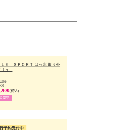
ＬＬＥ ＳＰＯＲＴ はっ水 取り外
リュ...
以降
000
,900
(税込)
7%OFF
行予約受付中