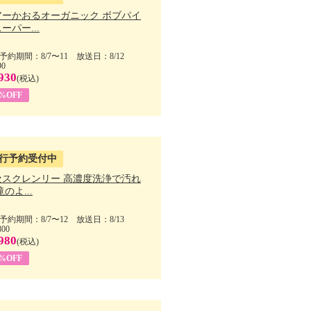
アーかおるオーガニック ボブパイ
ーパー...
予約期間：8/7〜11 放送日：8/12
90
930
(税込)
5%OFF
行予約受付中
セスクレンリー 高濃度洗浄で汚れ
滝のよ...
予約期間：8/7〜12 放送日：8/13
800
980
(税込)
1%OFF