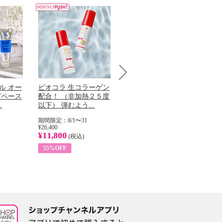
Next
ル オー
ビオコラ 生コラーゲン
オリタリア社 エキスト
チ
グペース
配合！ （非加熱２５度
ラバージン オリーブオ
わ
.
以下） 弾むよう...
イル （ノンフィ...
ッ
期間限定：8/1〜31
期間限定：8/1〜31
期
¥26,400
¥22,400
¥17
¥11,800
¥8,200
¥6
(税込)
(税込)
55%OFF
63%OFF