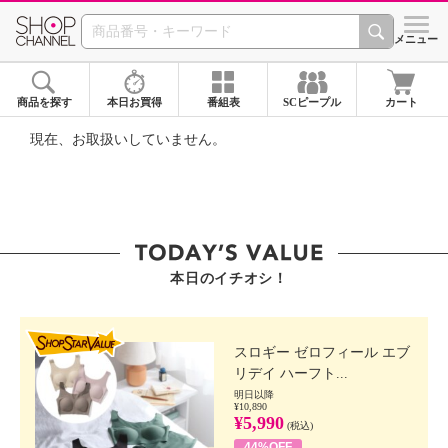
SHOP CHANNEL ショ
メニュー
商品を探す
本日お買得
番組表
SCピープル
カート
現在、お取扱いしていません。
本日のイチオシ！
SHOP STAR VALUE
スロギー ゼロフィール エブ
リデイ ハーフト...
明日以降
¥10,890
¥5,990
(税込)
44%OFF