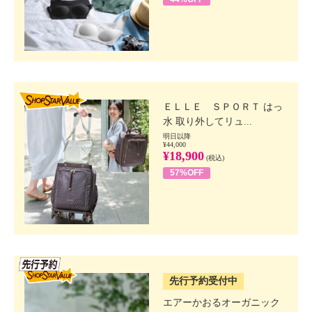
SHOP STAR VALUE
ＥＬＬＥ ＳＰＯＲＴ はっ
水 取り外してリュ...
明日以降
¥44,000
¥18,900
(税込)
57%OFF
SSV先行
先行予約受付中
エアーかおるオーガニック