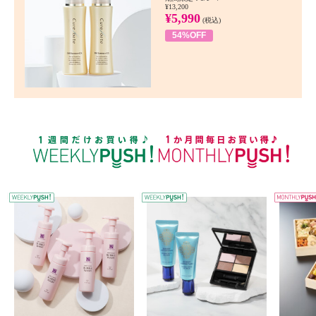
¥13,200
¥5,990
(税込)
54%OFF
WEEKLY PUSH
W