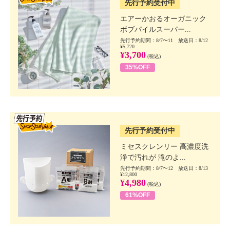
先行予約受付中
エアーかおるオーガニック
ボブパイルスーパー...
先行予約期間：8/7〜11 放送日：8/12
¥5,720
¥3,700
(税込)
35%OFF
SSV先行
先行予約受付中
ミセスクレンリー 高濃度洗
浄で汚れが 滝のよ...
先行予約期間：8/7〜12 放送日：8/13
¥12,800
¥4,980
(税込)
61%OFF