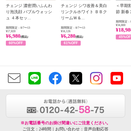
チェンジ 濃密潤いふんわ
チェンジ シワ改善＆美白
＜早期
り泡洗顔 バブルウォッシ
リンクルホワイト ＢＢク
節 新
ュ ４本セッ...
リームＷ＆...
期間限定：8
¥34,800
期間限定：8/7〜13
期間限定：8/7〜13
¥18,98
¥17,820
¥16,126
¥6,980
¥6,280
45%OF
(税込)
(税込)
60%OFF
61%OFF
※お電話番号のお掛け間違いにご注意ください。
ご注文：24時間｜お問い合わせ：音声自動応答