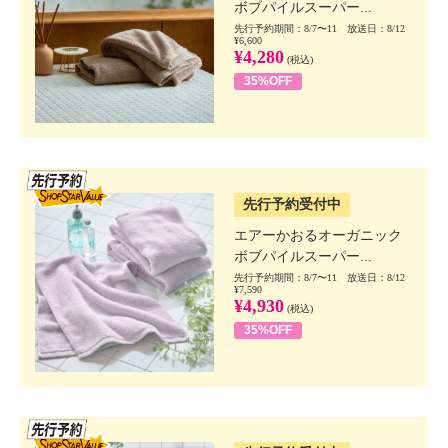
ボブパイルスーパー...
先行予約期間：8/7〜11 放送日：8/12
¥6,600
¥4,280
(税込)
35%OFF
SSV先行
先行予約受付中
エアーかおるオーガニック
ボブパイルスーパー...
先行予約期間：8/7〜11 放送日：8/12
¥7,590
¥4,930
(税込)
35%OFF
SSV先行