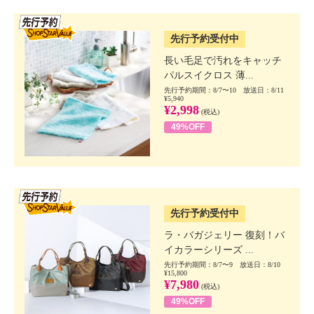
SSV先行
先行予約受付中
長い毛足で汚れをキャッチ
パルスイクロス 薄...
先行予約期間：8/7〜10 放送日：8/11
¥5,940
¥2,998
(税込)
49%OFF
SSV先行
先行予約受付中
ラ・バガジェリー 復刻！バ
イカラーシリーズ ...
先行予約期間：8/7〜9 放送日：8/10
¥15,800
¥7,980
(税込)
49%OFF