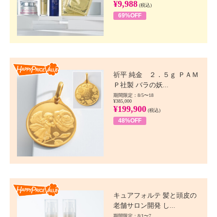
¥9,988
(税込)
69%OFF
Happy Price value
祈平 純金 ２．５ｇ ＰＡＭ
Ｐ社製 バラの妖...
期間限定：8/5〜18
¥385,000
¥199,900
(税込)
48%OFF
Happy Price value
キュアフォルテ 髪と頭皮の
老舗サロン開発 し...
期間限定：8/1〜7