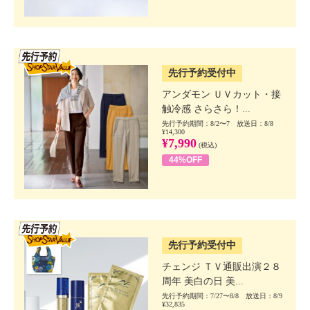
SSV先行
先行予約受付中
アンダモン ＵＶカット・接
触冷感 さらさら！...
先行予約期間：8/2〜7 放送日：8/8
¥14,300
¥7,990
(税込)
44%OFF
SSV先行
先行予約受付中
チェンジ ＴＶ通販出演２８
周年 美白の日 美...
先行予約期間：7/27〜8/8 放送日：8/9
¥32,835