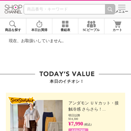
SHOP CHANNEL ショ
メニュー
商品を探す
本日お買得
番組表
SCピープル
カート
現在、お取扱いしていません。
本日のイチオシ！
SHOP STAR VALUE
アンダモン ＵＶカット・接
触冷感 さらさら！...
明日以降
¥14,300
¥7,990
(税込)
44%OFF