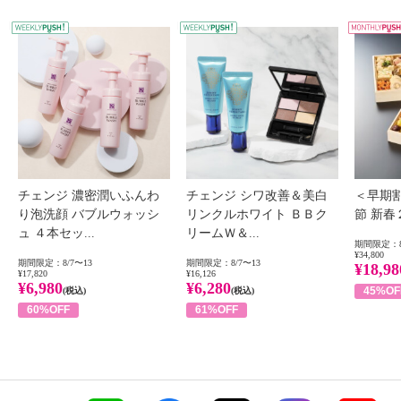
WEEKLY PUSH
W
チェンジ 濃密潤いふんわ
チェンジ シワ改善＆美白
＜早期
り泡洗顔 バブルウォッシ
リンクルホワイト ＢＢク
節 新
ュ ４本セッ...
リームＷ＆...
期間限定：8
¥34,800
期間限定：8/7〜13
期間限定：8/7〜13
¥18,98
¥17,820
¥16,126
¥6,980
¥6,280
45%OF
(税込)
(税込)
60%OFF
61%OFF