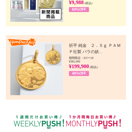
¥9,988
(税込)
69%OFF
Happy Price value
祈平 純金 ２．５ｇ ＰＡＭ
Ｐ社製 バラの妖...
期間限定：8/5〜18
¥385,000
¥199,900
(税込)
48%OFF