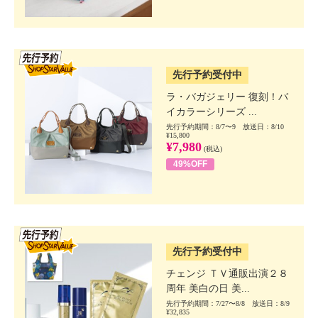
SSV先行
先行予約受付中
ラ・バガジェリー 復刻！バ
イカラーシリーズ ...
先行予約期間：8/7〜9 放送日：8/10
¥15,800
¥7,980
(税込)
49%OFF
SSV先行
先行予約受付中
チェンジ ＴＶ通販出演２８
周年 美白の日 美...
先行予約期間：7/27〜8/8 放送日：8/9
¥32,835