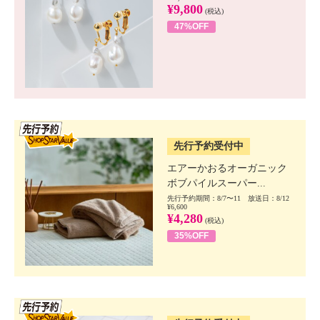
¥9,800
(税込)
47%OFF
SSV先行
先行予約受付中
エアーかおるオーガニック
ボブパイルスーパー...
先行予約期間：8/7〜11 放送日：8/12
¥6,600
¥4,280
(税込)
35%OFF
SSV先行