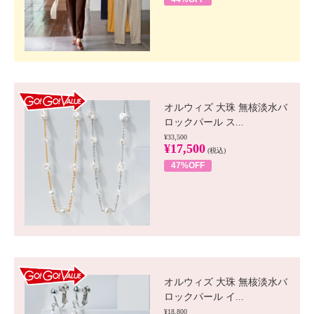
GO!GO! VALUE
オルウィズ 大珠 無核淡水バ
ロックパール ス...
¥33,500
¥17,500
(税込)
47%OFF
GO!GO! VALUE
オルウィズ 大珠 無核淡水バ
ロックパール イ...
¥18,800