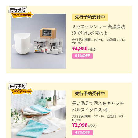
SSV先行
先行予約受付中
ミセスクレンリー 高濃度洗
浄で汚れが 滝のよ...
先行予約期間：8/7〜12 放送日：8/13
¥12,800
¥4,980
(税込)
61%OFF
SSV先行
先行予約受付中
長い毛足で汚れをキャッチ
パルスイクロス 薄...
先行予約期間：8/7〜10 放送日：8/11
¥5,940
¥2,998
(税込)
49%OFF