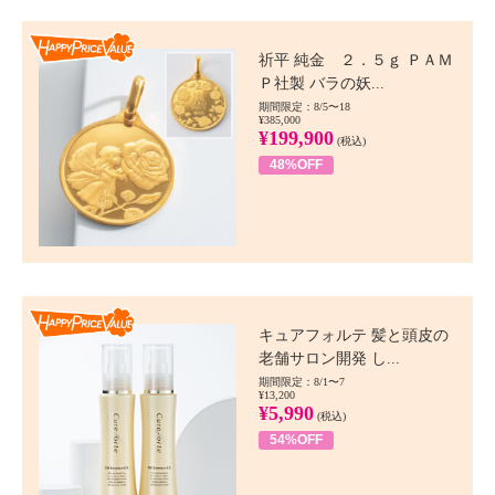
Happy Price value
祈平 純金 ２．５ｇ ＰＡＭ
Ｐ社製 バラの妖...
期間限定：8/5〜18
¥385,000
¥199,900
(税込)
48%OFF
Happy Price value
キュアフォルテ 髪と頭皮の
老舗サロン開発 し...
期間限定：8/1〜7
¥13,200
¥5,990
(税込)
54%OFF