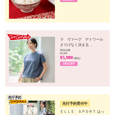
GO!GO! VALUE
ラ ヴァーグ デトワール
さりげなく決まる ...
明日以降
¥9,900
¥5,980
(税込)
39%OFF
SSV先行
先行予約受付中
ＥＬＬＥ ＳＰＯＲＴ はっ