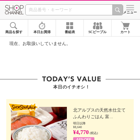
SHOP CHANNEL ショ
メニュー
商品を探す
本日お買得
番組表
SCピープル
カート
現在、お取扱いしていません。
本日のイチオシ！
SHOP STAR VALUE
北アルプスの天然水仕立て
ふんわりごはん 富...
明日以降
¥8,640
¥4,770
(税込)
44%OFF