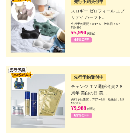
先行予約受付中
スロギー ゼロフィール エブ
リデイ ハーフト...
先行予約期間：8/1〜6 放送日：8/7
¥10,890
¥5,990
(税込)
44%OFF
SSV先行
先行予約受付中
チェンジ ＴＶ通販出演２８
周年 美白の日 美...
先行予約期間：7/27〜8/8 放送日：8/9
¥32,835
¥9,988
(税込)
69%OFF