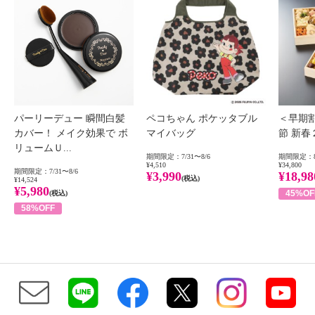
パーリーデュー 瞬間白髪
ペコちゃん ポケッタブル
＜早期
カバー！ メイク効果で ボ
マイバッグ
節 新
リュームＵ...
期間限定：7/31〜8/6
期間限定：8
¥4,510
¥34,800
期間限定：7/31〜8/6
¥3,990
¥18,98
(税込)
¥14,524
¥5,980
45%OF
(税込)
58%OFF