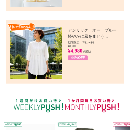
Happy Price value
アンリック オー ブルー
軽やかに風をまとう...
期間限定：7/31〜8/6
¥8,900
¥4,980
(税込)
44%OFF
WEEKLY PUSH
W