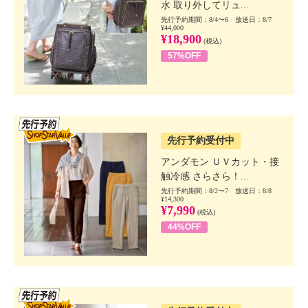
水 取り外してリュ...
先行予約期間：8/4〜6 放送日：8/7
¥44,000
¥18,900
(税込)
57%OFF
SSV先行
先行予約受付中
アンダモン ＵＶカット・接
触冷感 さらさら！...
先行予約期間：8/2〜7 放送日：8/8
¥14,300
¥7,990
(税込)
44%OFF
SSV先行