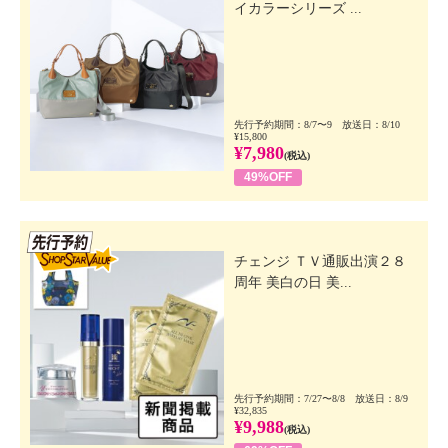
イカラーシリーズ ...
先行予約期間：8/7〜9 放送日：8/10
¥15,800
¥7,980
(税込)
49%OFF
先行SSV
チェンジ ＴＶ通販出演２８
周年 美白の日 美...
先行予約期間：7/27〜8/8 放送日：8/9
¥32,835
¥9,988
(税込)