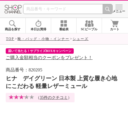
SHOP CHANNEL 
メニュー
商品を探す
本日お買得
番組表
SCピープル
カート
TOP
靴・バッグ・小物・インナー
シューズ
届いて当たる！サプライズBOXキャンペーン
ク
ご購入金額相当のクーポンをプレゼント！
ク
商品番号：820205
ヒナ デイグリーン 日本製 上質な履き心地
にこだわる 軽量レザーミュール
（
35件のクチコミ
）