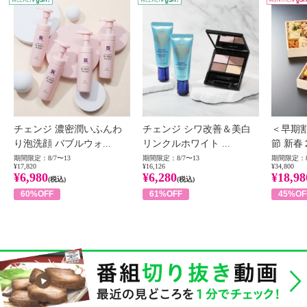
チェンジ 濃密潤いふんわ
チェンジ シワ改善＆美白
＜早期
り泡洗顔 バブルウォ...
リンクルホワイト ...
節 新春
期間限定：8/7〜13
期間限定：8/7〜13
期間限定：8
¥17,820
¥16,126
¥34,800
¥6,980
¥6,280
¥18,98
(税込)
(税込)
60%OFF
61%OFF
45%OF