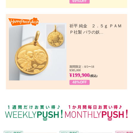
69%OFF
Happy Price Value
祈平 純金 ２．５ｇ ＰＡＭ
Ｐ社製 バラの妖...
期間限定：8/5〜18
¥385,000
¥199,900
(税込)
48%OFF
WEEKLY PUSH
W