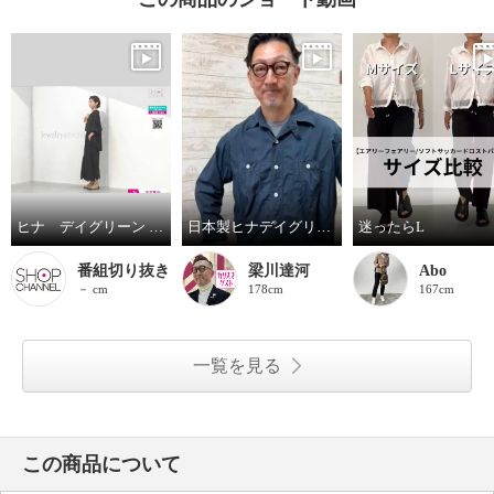
ヒナ デイグリーン 日本製 上質な履き心地にこだわる 軽量レザーミュール
日本製ヒナデイグリーンの履きやさが詰まったミュール
迷ったらL
番組切り抜き
梁川達河
Abo
－ cm
178cm
167cm
一覧を見る
この商品について