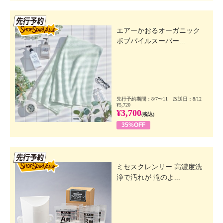
先行SSV
エアーかおるオーガニック
ボブパイルスーパー...
先行予約期間：8/7〜11 放送日：8/12
¥5,720
¥3,700
(税込)
35%OFF
先行SSV
ミセスクレンリー 高濃度洗
浄で汚れが 滝のよ...