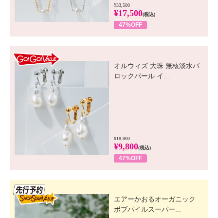
¥33,500
¥17,500
(税込)
47%OFF
GO! GO! VALUE
オルウィズ 大珠 無核淡水バ
ロックパール イ...
¥18,800
¥9,800
(税込)
47%OFF
先行SSV
エアーかおるオーガニック
ボブパイルスーパー...