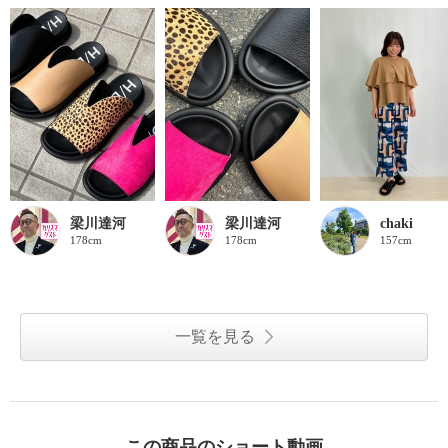
梁川達河
梁川達河
chaki
178cm
178cm
157cm
一覧を見る
この商品のショート動画