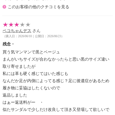
このお客様の他のクチコミを見る
ペコちゃんデス
さん
（購入日：2026/06/10｜公開日：2026/06/23）
残念・
買う気マンマンで黒とベージュ
まんがいちサイズが合わなかったらと思い黒のサイズ違い
取り寄せましたが
私には革も硬く感じてはいた感じも
なんだか足が内側によってる感じ？足に後遺症があるため
履き物に妥協はしたくないので
返品しました
はぁー返送料がー ・
似たサンダルで少しだけ改良して頂き又登場して欲しいで