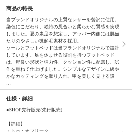
商品の特長
当ブランドオリジナルの上質なレザーを贅沢に使用。
染色にこだわり、独特の風合いと柔らかな質感を実現
しました。夏の素足を想定し、アッパー内側には肌当
たりのやさしい微起毛素材を採用。
ソールとフットベッドは当ブランドオリジナルで設計
しています。足を休ませる役割を持つフットベッド
は、程良い形状と弾力性、クッション性に配慮し、試
作を重ねて仕上げました。シンプルなデザインに緩や
かなカッティングを取り入れ、甲を美しく見せる設
計。軽量でありながら、履くだけでサマになる一足で
す。
仕様・詳細
●普段と同じサイズをおすすめ
●SHOP先行販売(先行販売)
【詳細】
・トゥ：オブリーク