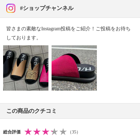
【重さ】
#ショップチャンネル
・片足約２３０ｇ（サイズにより多少の差異あり）
【原産国（地）】
・日本製
皆さまの素敵なInstagram投稿をご紹介！ご投稿をお待ち
しております。
【目安サイズ】
表記：Ｓ
対応サイズ：２２．０ｃｍ〜２２．５ｃｍ
表記：Ｍ
対応サイズ：２３．０ｃｍ〜２３．５ｃｍ
表記：Ｌ
対応サイズ：２４．０ｃｍ〜２４．５ｃｍ
この商品のクチコミ
表記：ＬＬ
対応サイズ：２５．０ｃｍ
総合評価
（35）