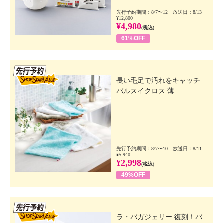
先行予約期間：8/7〜12 放送日：8/13
¥12,800
¥4,980
(税込)
61%OFF
先行SSV
長い毛足で汚れをキャッチ
パルスイクロス 薄...
先行予約期間：8/7〜10 放送日：8/11
¥5,940
¥2,998
(税込)
49%OFF
先行SSV
ラ・バガジェリー 復刻！バ