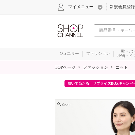
マイメニュー
新規会員登録
心おどる、瞬
靴・バ
ジュエリー
ファッション
小物・イ
SALE
>
>
TOPページ
ファッション
ニット
ンを2回プレゼント！
届いて当たる！サプライズBOXキャンペ
Zoom