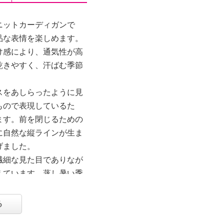
ニットカーディガンで
品な表情を楽しめます。
け感により、通気性が高
乾きやすく、汗ばむ季節
スをあしらったように見
もので表現しているた
ます。前を閉じるための
に自然な縦ラインが生ま
げました。
繊細な見た目でありなが
えています。蒸し暑い季
が完成する、涼やか、軽
です。
る