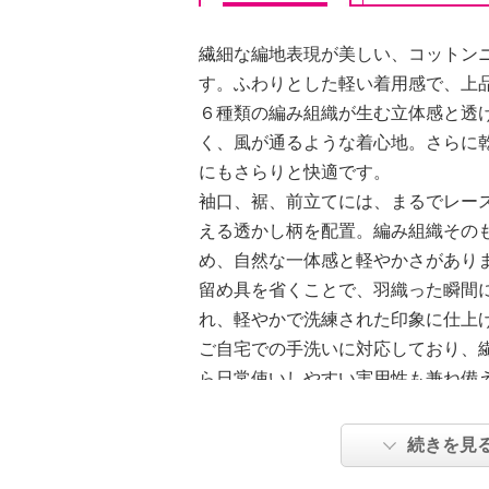
繊細な編地表現が美しい、コットン
す。ふわりとした軽い着用感で、上
６種類の編み組織が生む立体感と透
く、風が通るような着心地。さらに
にもさらりと快適です。
袖口、裾、前立てには、まるでレー
える透かし柄を配置。編み組織その
め、自然な一体感と軽やかさがあり
留め具を省くことで、羽織った瞬間
れ、軽やかで洗練された印象に仕上
ご自宅での手洗いに対応しており、
ら日常使いしやすい実用性も兼ね備
節でも、おしゃれを我慢せず、装い
やか、華やかを同時に目指せる一枚
続きを見