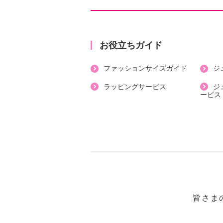
●普段と同じサイズをおすすめ
【詳細】
・開きの場所：前中心
お役立ちガイド
・開きの仕様：なし
ファッションサイズガイド
ジ
・裏地：なし
・裾スリット：なし
ラッピングサービス
ジ
ービス
・ポケット：なし
【素材】
・棉１００％
【メンテナンス（絵表示ラベル）】
・手洗い：可
・漂白処理：塩素系・酸素系漂白不
・タンブル乾燥：不可
・自然乾燥：日陰の吊り干し
皆さま
・アイロン仕上げ：可（低温）
・ドライクリーニング：石油系ドラ