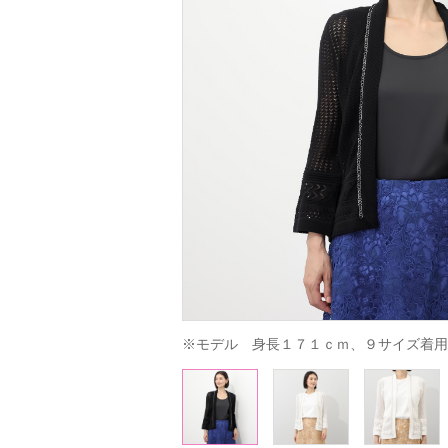
※モデル　身長１７１ｃｍ、９サイズ着用