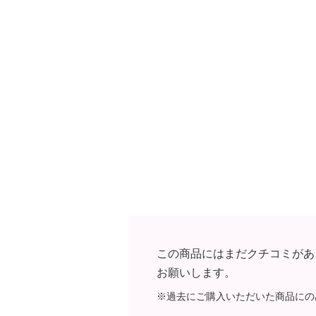
【メンテナンス（ケアラベル）】
・単品洗い
・水や汗などによる色落ち、色移り
・摩擦による色落ち、色移り注意
・毛玉が生じるおそれあり
・過度な力をかけない
・ネット使用
【原産国（地）】
・中国製
この商品にはまだクチコミがあ
お願いします。
※過去にご購入いただいた商品にの