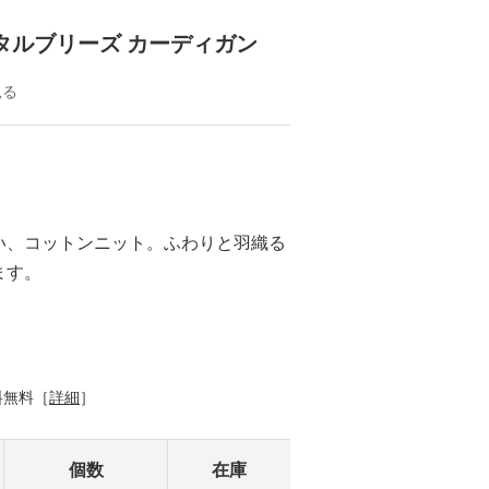
タルブリーズ カーディガン
見る
い、コットンニット。ふわりと羽織る
ます。
料無料［
詳細
］
個数
在庫