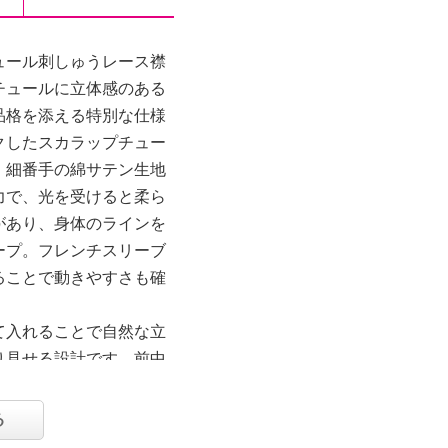
ュール刺しゅうレース襟
チュールに立体感のある
品格を添える特別な仕様
クしたスカラップチュー
。細番手の綿サテン生地
力で、光を受けると柔ら
があり、身体のラインを
ープ。フレンチスリーブ
ることで動きやすさも確
て入れることで自然な立
り見せる設計です。前中
開ければロングジレとし
る