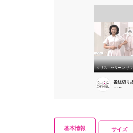
番組切り
－ cm
基本情報
サイズ