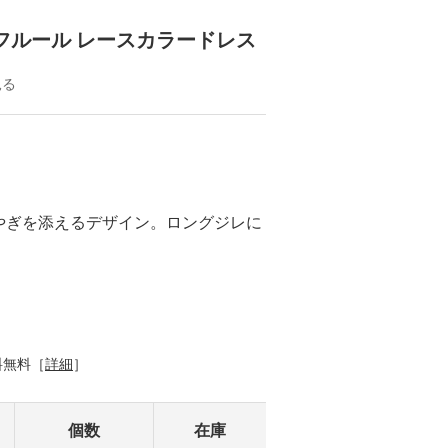
フルール レースカラードレス
見る
やぎを添えるデザイン。ロングジレに
。
料無料［
詳細
］
個数
在庫