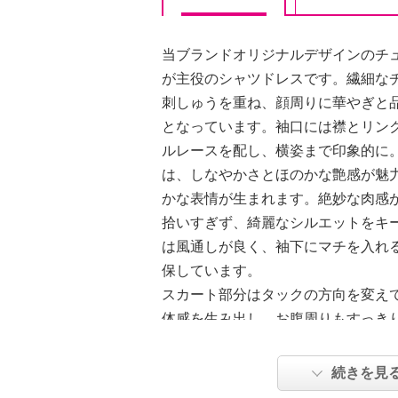
当ブランドオリジナルデザインのチ
が主役のシャツドレスです。繊細な
刺しゅうを重ね、顔周りに華やぎと
となっています。袖口には襟とリン
ルレースを配し、横姿まで印象的に
は、しなやかさとほのかな艶感が魅
かな表情が生まれます。絶妙な肉感
拾いすぎず、綺麗なシルエットをキ
は風通しが良く、袖下にマチを入れ
保しています。
スカート部分はタックの方向を変え
体感を生み出し、お腹周りもすっき
心はフルオープン仕様で、ボタンを
ても活躍。
続きを見