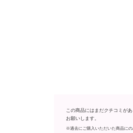
・衿レース：ポリエステル９０％、
・袖口レーステープ：ポリエステル
【メンテナンス（絵表示ラベル）】
・手洗い：可
・漂白処理：塩素系・酸素系漂白不
・タンブル乾燥：不可
・自然乾燥：日陰の吊り干し
・アイロン仕上げ：可（低温）
・ドライクリーニング：石油系ドラ
【メンテナンス（ケアラベル）】
・単品洗い
・水や汗などによる色落ち、色移り
・摩擦による色落ち、色移り注意
・毛玉が生じるおそれあり
この商品にはまだクチコミがあ
・過度な力をかけない
お願いします。
・ネット使用
※過去にご購入いただいた商品にの
【原産国（地）】