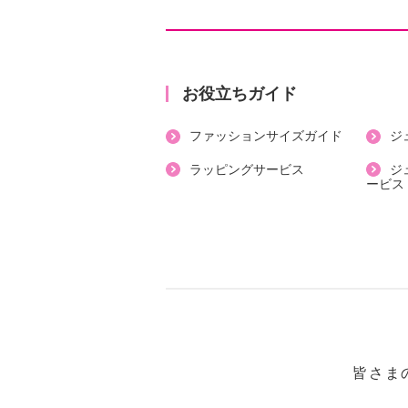
●普段と同じサイズをおすすめ
＜ドレス＞
【詳細】
お役立ちガイド
・開きの場所：前中心
ファッションサイズガイド
ジ
・開きの仕様：ボタン
・袖の長さ：半袖
ラッピングサービス
ジ
ービス
・裏地：なし
・裾スリット：なし
・ポケット：なし
・ウエスト：後のみゴム
・ベルト通し：あり、２個
【付属品】
・共布ベルト
【素材】
皆さま
・本体綿１００％