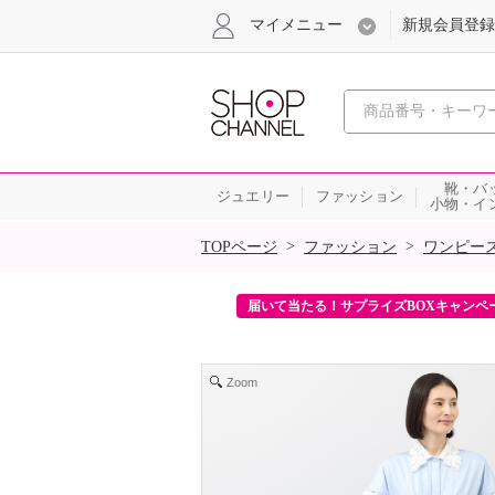
マイメニュー
新規会員登録
心おどる、瞬
靴・バ
ジュエリー
ファッション
小物・イ
SALE
>
>
TOPページ
ファッション
ワンピー
ンを2回プレゼント！
届いて当たる！サプライズBOXキャンペ
Zoom