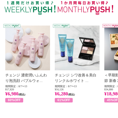
WEEKLY PUSH
W
チェンジ 濃密潤いふんわ
チェンジ シワ改善＆美白
＜早期
り泡洗顔 バブルウォ...
リンクルホワイト ...
節 新春
期間限定：8/7〜13
期間限定：8/7〜13
期間限定：8
¥17,820
¥16,126
¥34,800
¥6,980
¥6,280
¥18,98
(税込)
(税込)
60%OFF
61%OFF
45%OF