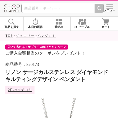
SHOP CHANNEL 
メニュー
商品を探す
本日お買得
番組表
SCピープル
カート
TOP
ジュエリー
ペンダント
届いて当たる！サプライズBOXキャンペーン
ク
ご購入金額相当のクーポンをプレゼント！
ク
商品番号：820173
リノン サージカルステンレス ダイヤモンド
キルティングデザイン ペンダント
2件のクチコミ