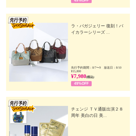
49%OFF
先行SSV
ラ・バガジェリー 復刻！バ
イカラーシリーズ ...
先行予約期間：8/7〜9 放送日：8/10
¥15,800
¥7,980
(税込)
49%OFF
先行SSV
チェンジ ＴＶ通販出演２８
周年 美白の日 美...