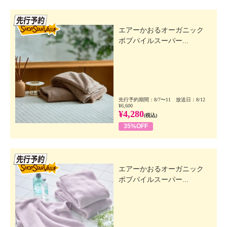
先行SSV
エアーかおるオーガニック
ボブパイルスーパー...
先行予約期間：8/7〜11 放送日：8/12
¥6,600
¥4,280
(税込)
35%OFF
先行SSV
エアーかおるオーガニック
ボブパイルスーパー...