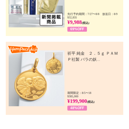
先行予約期間：7/27〜8/8 放送日：8/9
¥32,835
¥9,988
(税込)
69%OFF
Happy Price Value
祈平 純金 ２．５ｇ ＰＡＭ
Ｐ社製 バラの妖...
期間限定：8/5〜18
¥385,000
¥199,900
(税込)
48%OFF