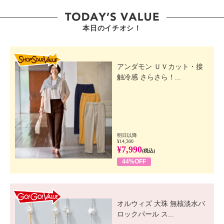
本日のイチオシ！
SHOP STAR VALUE
アンダモン ＵＶカット・接
触冷感 さらさら！...
明日以降
¥14,300
¥7,990
(税込)
44%OFF
GO! GO! VALUE
オルウィズ 大珠 無核淡水バ
ロックパール ス...