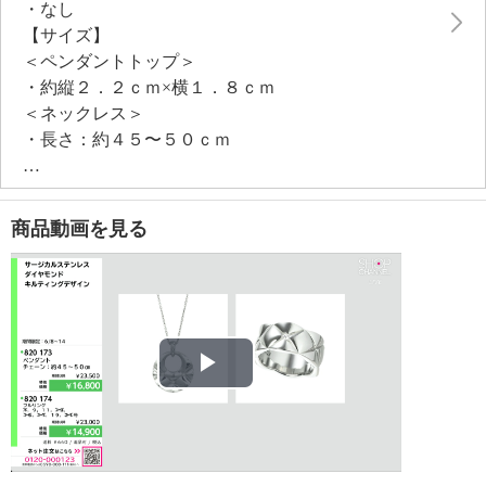
・なし
【サイズ】
＜ペンダントトップ＞
・約縦２．２ｃｍ×横１．８ｃｍ
＜ネックレス＞
・長さ：約４５〜５０ｃｍ
【使用素材】
・ステンレス
【その他】
商品動画を見る
・個体差あり
【原産国（地）】
・日本製
Play
Video