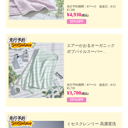
先行予約期間：8/7〜11 放送日：8/12
¥7,590
¥4,930
(税込)
35%OFF
先行SSV
エアーかおるオーガニック
ボブパイルスーパー...
先行予約期間：8/7〜11 放送日：8/12
¥5,720
¥3,700
(税込)
35%OFF
先行SSV
ミセスクレンリー 高濃度洗