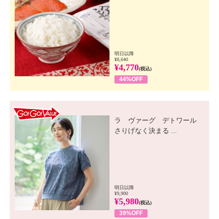
明日以降
¥8,640
¥4,770
(税込)
44%OFF
GO! GO! VALUE
ラ ヴァーグ デトワール
さりげなく決まる ...
明日以降
¥9,900
¥5,980
(税込)
39%OFF