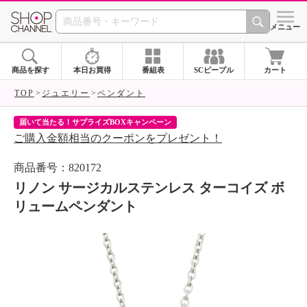
SHOP CHANNEL 
メニュー
商品を探す
本日お買得
番組表
SCピープル
カート
TOP
ジュエリー
ペンダント
届いて当たる！サプライズBOXキャンペーン
ク
ご購入金額相当のクーポンをプレゼント！
ク
商品番号：820172
リノン サージカルステンレス ターコイズ ボ
リュームペンダント