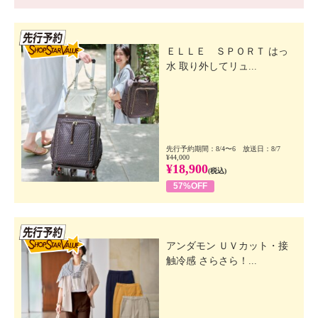
先行SSV
ＥＬＬＥ ＳＰＯＲＴ はっ
水 取り外してリュ...
先行予約期間：8/4〜6 放送日：8/7
¥44,000
¥18,900
(税込)
57%OFF
先行SSV
アンダモン ＵＶカット・接
触冷感 さらさら！...