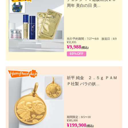
周年 美白の日 美...
先行予約期間：7/27〜8/8 放送日：8/9
¥32,835
¥9,988
(税込)
69%OFF
Happy Price Value
祈平 純金 ２．５ｇ ＰＡＭ
Ｐ社製 バラの妖...
期間限定：8/5〜18
¥385,000
¥199,900
(税込)