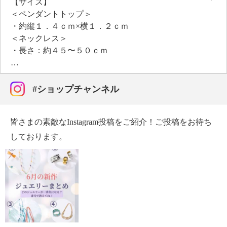
【サイズ】
＜ペンダントトップ＞
・約縦１．４ｃｍ×横１．２ｃｍ
＜ネックレス＞
・長さ：約４５〜５０ｃｍ
【使用素材】
・ステンレス
【その他】
#ショップチャンネル
・個体差あり
【原産国（地）】
皆さまの素敵なInstagram投稿をご紹介！ご投稿をお待ち
・日本製
しております。