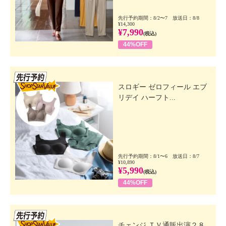
先行予約期間：8/2〜7 放送日：8/8
¥14,300
¥7,990
(税込)
44%OFF
先行SSV
スロギー ゼロフィール エブ
リデイ ハーフト...
先行予約期間：8/1〜6 放送日：8/7
¥10,890
¥5,990
(税込)
44%OFF
先行SSV
チェンジ ＴＶ通販出演２８