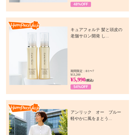
48%OFF
Happy Price Value
キュアフォルテ 髪と頭皮の
老舗サロン開発 し...
期間限定：8/1〜7
¥13,200
¥5,990
(税込)
54%OFF
Happy Price Value
アンリック オー ブルー
軽やかに風をまとう...