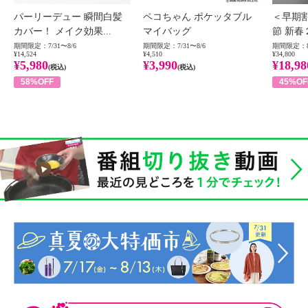
パーリーデュー 瞬間白髪
ペコちゃん ポケッタブル
＜早期
カバー！ メイク効果...
マイバッグ
節 新春
期間限定：7/31〜8/6
期間限定：7/31〜8/6
期間限定：8
¥14,524
¥4,510
¥34,800
¥5,980
¥3,990
¥18,98
(税込)
(税込)
58%OFF
45%OF