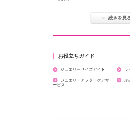
【刻印】
・なし
【サイズ】
続きを見
＜ペンダントトップ＞
・約縦１．４ｃｍ×横１．２ｃｍ
＜ネックレス＞
・長さ：約４５〜５０ｃｍ
【使用素材】
お役立ちガイド
・ステンレス
ジュエリーサイズガイド
ラ
【その他】
・個体差あり
ジュエリーアフターケアサ
Je
ービス
【原産国（地）】
・日本製