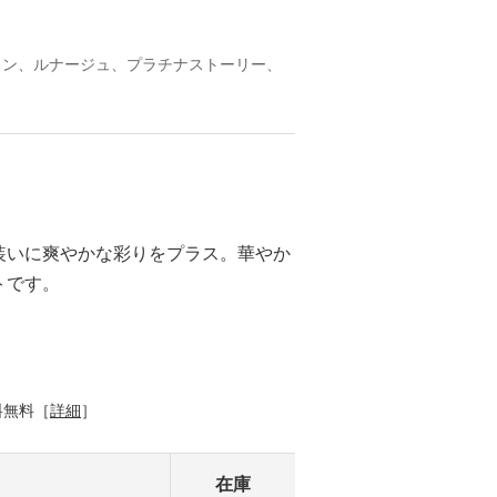
ノン、ルナージュ、プラチナストーリー、
装いに爽やかな彩りをプラス。華やか
トです。
料無料［
詳細
］
在庫