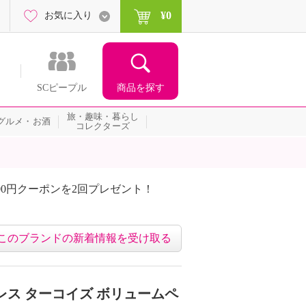
¥0
お気に入り
商品を探す
SCピープル
旅・趣味・暮らし
グルメ・お酒
コレクターズ
00円クーポンを2回プレゼント！
届いて当たる！サプライズ
このブランドの新着情報を受け取る
レス ターコイズ ボリュームペ