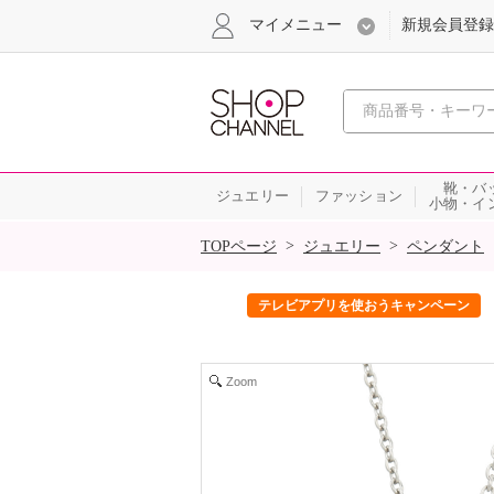
マイメニュー
新規会員登録
心おどる、瞬
靴・バ
ジュエリー
ファッション
小物・イ
SALE
>
>
TOPページ
ジュエリー
ペンダント
ック！
テレビアプリを使おうキャンペーン
Zoom