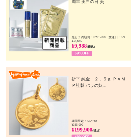
周年 美白の日 美...
先行予約期間：7/27〜8/8 放送日：8/9
¥32,835
¥9,988
(税込)
69%OFF
Happy Price Value
祈平 純金 ２．５ｇ ＰＡＭ
Ｐ社製 バラの妖...
期間限定：8/5〜18
¥385,000
¥199,900
(税込)
48%OFF