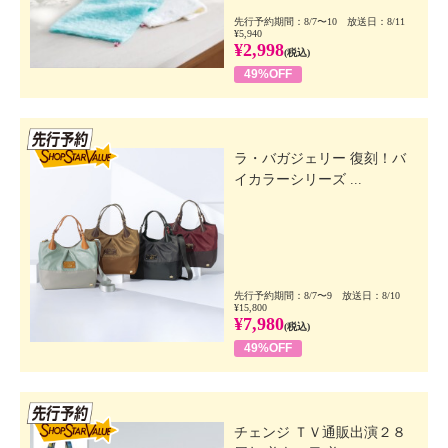
先行予約期間：8/7〜10 放送日：8/11
¥5,940
¥2,998
(税込)
49%OFF
先行SSV
ラ・バガジェリー 復刻！バ
イカラーシリーズ ...
先行予約期間：8/7〜9 放送日：8/10
¥15,800
¥7,980
(税込)
49%OFF
先行SSV
チェンジ ＴＶ通販出演２８