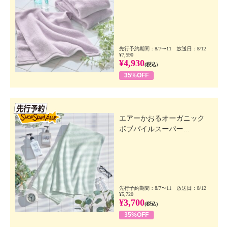
先行予約期間：8/7〜11 放送日：8/12
¥7,590
¥4,930
(税込)
35%OFF
先行SSV
エアーかおるオーガニック
ボブパイルスーパー...
先行予約期間：8/7〜11 放送日：8/12
¥5,720
¥3,700
(税込)
35%OFF