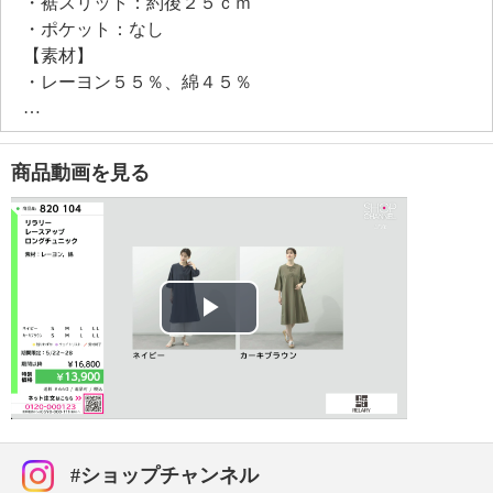
・裾スリット：約後２５ｃｍ
・ポケット：なし
【素材】
・レーヨン５５％、綿４５％
【メンテナンス（絵表示ラベル）】
・洗濯機：可
・漂白処理：塩素系・酸素系漂白不可
商品動画を見る
・タンブル乾燥：不可
・自然乾燥：日陰の吊り干し
・アイロン仕上げ：可（中温）
・ドライクリーニング：石油系ドライクリーニング可
・ウエットクリーニング：可
【メンテナンス（ケアラベル）】
Play
・長時間照射による変退色注意
・単品洗い
Video
・水や汗などによる色落ち、色移り注意
・摩擦による色落ち、色移り注意
・ネット使用
#ショップチャンネル
【原産国（地）】