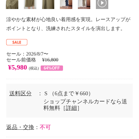
涼やかな素材が心地良い着用感を実現。レースアップが
ポイントとなり、洗練されたスタイルを演出します。
セール：2026/8/7〜
セール前価格
¥16,800
¥5,980
64%OFF
(税込)
送料区分
： S
（6点まで￥660）
ショップチャンネルカードなら送
料無料［
詳細
］
返品・交換
：
不可