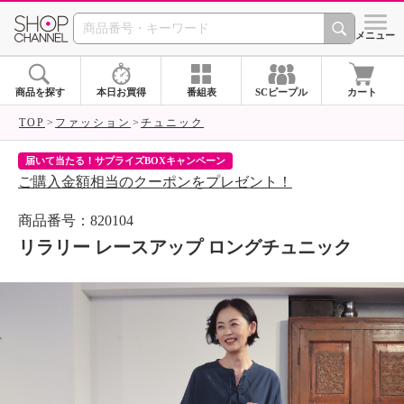
SHOP CHANNEL 
メニュー
商品を探す
本日お買得
番組表
SCピープル
カート
TOP
ファッション
チュニック
届いて当たる！サプライズBOXキャンペーン
ク
ご購入金額相当のクーポンをプレゼント！
ク
商品番号：820104
リラリー レースアップ ロングチュニック