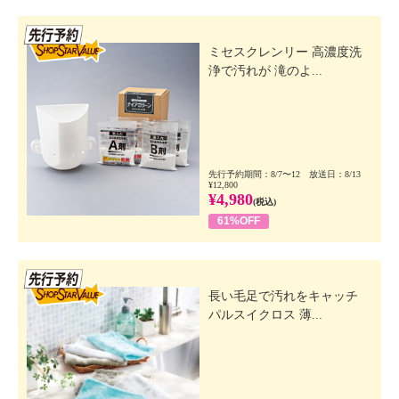
先行SSV
ミセスクレンリー 高濃度洗
浄で汚れが 滝のよ...
先行予約期間：8/7〜12 放送日：8/13
¥12,800
¥4,980
(税込)
61%OFF
先行SSV
長い毛足で汚れをキャッチ
パルスイクロス 薄...