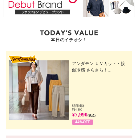
本日のイチオシ！
SHOP STAR VALUE
アンダモン ＵＶカット・接
触冷感 さらさら！...
明日以降
¥14,300
¥7,990
(税込)
44%OFF