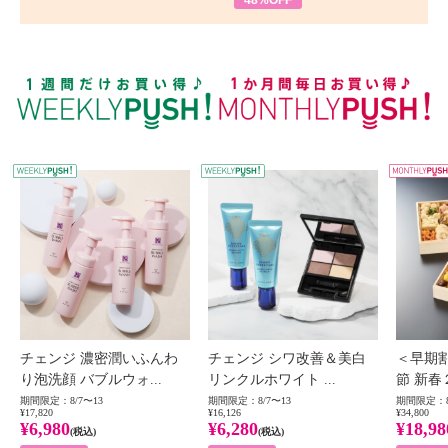
WEEKLY PUSH
W
チェンジ 濃密潤いふんわ
チェンジ シワ改善＆美白
＜早期
り泡洗顔 バブルウォ...
リンクルホワイト ...
節 新春
期間限定：8/7〜13
期間限定：8/7〜13
期間限定：8
¥17,820
¥16,126
¥34,800
¥6,980
¥6,280
¥18,98
(税込)
(税込)