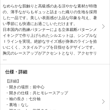
なめらかな肌触りと高級感のある涼やかな素材が特徴
の、薄手ながらもギュッと詰まった織りの生地を採用
した一品です。美しい表面感が上品な印象を与え、暑
い季節にも快適にお過ごしいただけます。
日本国内の熟練パタンナーによる立体裁断パターンメ
イキングで作り上げられたシルエットは、シンプルな
Ｉラインを実現。絶妙なサイズ感が身体のラインを拾
いにくく、スタイルアップを目指せるデザインです。
胸元のレースアップがアクセントとなり、アクセサリ
ーをつけなくても華やかさを演出してくれるのも魅
力。
デニムやスカートなど、さまざまなボトムとのレイヤ
仕様・詳細
ードスタイルをお楽しみいただけます。シンプルなが
【詳細】
らも洗練されたデザインで、幅広いシーンで活躍する
・開きの場所：前中心
一枚です。
・開きの仕様：共ヒモレースアップ
・袖の長さ：七分袖
・裏地：なし