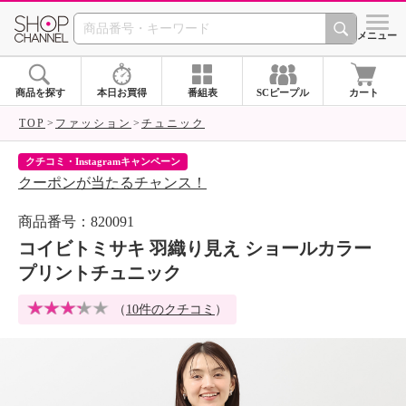
SHOP CHANNEL 
メニュー
商品を探す
本日お買得
番組表
SCピープル
カート
TOP
ファッション
チュニック
クチコミ・Instagramキャンペーン
ネ
クーポンが当たるチャンス！
ネ
商品番号：820091
コイビトミサキ 羽織り見え ショールカラー
プリントチュニック
（
10件のクチコミ
）