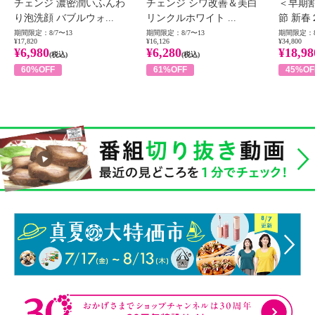
チェンジ 濃密潤いふんわ
チェンジ シワ改善＆美白
＜早期
り泡洗顔 バブルウォ...
リンクルホワイト ...
節 新春
期間限定：8/7〜13
期間限定：8/7〜13
期間限定：8
¥17,820
¥16,126
¥34,800
¥6,980
¥6,280
¥18,98
(税込)
(税込)
60%OFF
61%OFF
45%OF