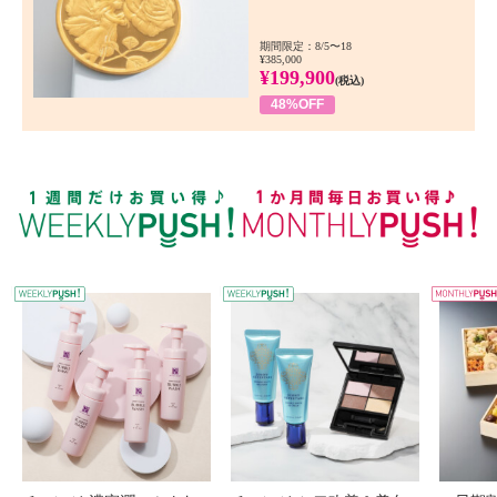
期間限定：8/5〜18
¥385,000
¥199,900
(税込)
48%OFF
WEEKLY PUSH
W