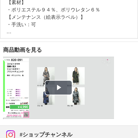
【素材】
・ポリエステル９４％、ポリウレタン６％
【メンテナンス（絵表示ラベル）】
・手洗い：可
・漂白処理：塩素系・酸素系漂白不可
・タンブル乾燥：不可
・自然乾燥：日陰の吊り干し
商品動画を見る
・アイロン仕上げ：可（低温）
・ドライクリーニング：石油系ドライクリーニング可
・ウエットクリーニング：可
【メンテナンス（ケアラベル）】
・長時間照射による変退色注意
・洗濯の繰り返しによる変退色注意
Play
・クリーニングの繰り返しによる変退色注意
・単品洗い
Video
・水や汗などによる色落ち、色移り注意
・摩擦による色落ち、色移り注意
・毛玉が生じるおそれあり
#ショップチャンネル
・ネット使用