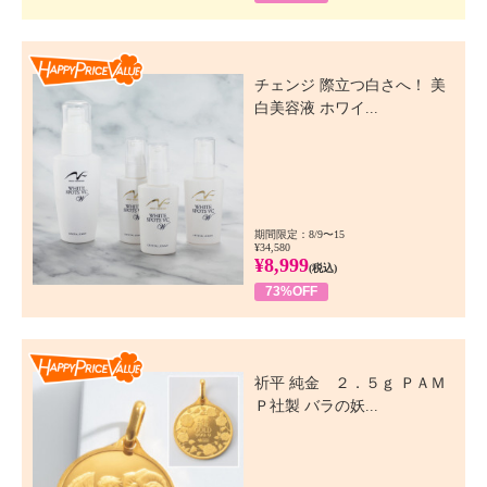
Happy Price Value
チェンジ 際立つ白さへ！ 美
白美容液 ホワイ...
期間限定：8/9〜15
¥34,580
¥8,999
(税込)
73%OFF
Happy Price Value
祈平 純金 ２．５ｇ ＰＡＭ
Ｐ社製 バラの妖...