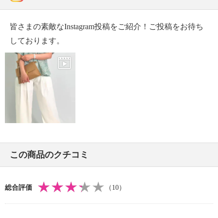
【個体差あり】
・個体差あり
皆さまの素敵なInstagram投稿をご紹介！ご投稿をお待ち
【原産国（地）】
しております。
・韓国製
この商品のクチコミ
総合評価
（10）