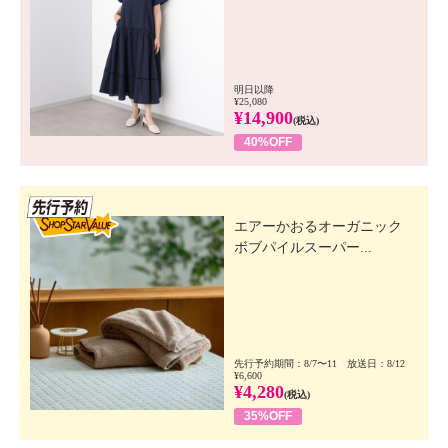
明日以降
¥25,080
¥14,900
(税込)
40%OFF
先行SSV
エアーかおるオーガニック
ボブパイルスーパー...
先行予約期間：8/7〜11 放送日：8/12
¥6,600
¥4,280
(税込)
35%OFF