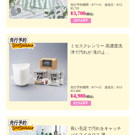
先行予約期間：8/7〜11 放送日：8/12
¥5,720
¥3,700
(税込)
35%OFF
先行SSV
ミセスクレンリー 高濃度洗
浄で汚れが 滝のよ...
先行予約期間：8/7〜12 放送日：8/13
¥12,800
¥4,980
(税込)
61%OFF
先行SSV
長い毛足で汚れをキャッチ
パルスイクロス 薄...