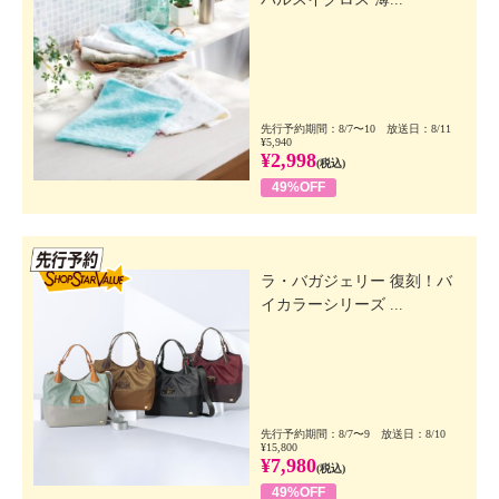
先行予約期間：8/7〜10 放送日：8/11
¥5,940
¥2,998
(税込)
49%OFF
先行SSV
ラ・バガジェリー 復刻！バ
イカラーシリーズ ...
先行予約期間：8/7〜9 放送日：8/10
¥15,800
¥7,980
(税込)
49%OFF