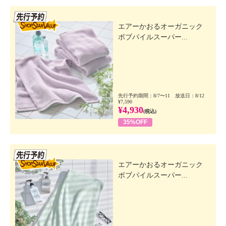
先行SSV
エアーかおるオーガニック
ボブパイルスーパー...
先行予約期間：8/7〜11 放送日：8/12
¥7,590
¥4,930
(税込)
35%OFF
先行SSV
エアーかおるオーガニック
ボブパイルスーパー...