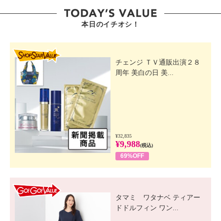
本日のイチオシ！
SHOP STAR VALUE
チェンジ ＴＶ通販出演２８
周年 美白の日 美...
¥32,835
¥9,988
(税込)
69%OFF
GO! GO! VALUE
タマミ ワタナベ ティアー
ドドルフィン ワン...