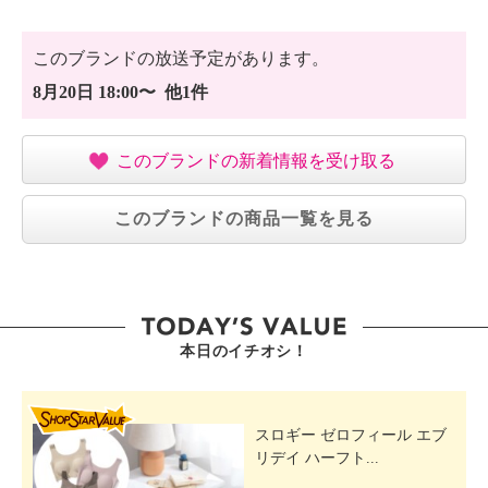
・１８歳以上の原則２名様一組でお申し込みくださ
い。
このブランドの放送予定があります。
・当ツアーは全６発着地のお客様と共同催行のツアー
8月20日 18:00〜 他1件
となり、
待ち時間が最大９０分発生する場合がございます。
・バス座席は相席となる場合がございます。
このブランドの新着情報を受け取る
・ご予約後に詳しい旅行条件を説明した書面をお渡し
いたしますので、
このブランドの商品一覧を見る
事前にご確認の上、お申し込みください。
【旅行企画・実施】
（株）阪急交通社
観光庁長官登録旅行業第１８４７号
【受託販売】
本日のイチオシ！
ジュピターショップチャンネル株式会社
東京都知事登録旅行業第３−８１８９号
SHOP STAR VALUE
〒１３５‐００１６ 東京都江東区東陽七丁目２番１
スロギー ゼロフィール エブ
８号
リデイ ハーフト...