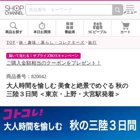
SHOP CHANNEL 
メニュー
商品を探す
本日お買得
番組表
SCピープル
カート
TOP
旅・趣味・暮らし・コレクターズ
旅行
届いて当たる！サプライズBOXキャンペーン
ク
ご購入金額相当のクーポンをプレゼント！
ク
商品番号：820042
大人時間を愉しむ 美食と絶景でめぐる 秋の
三陸３日間 ＜東京・上野・大宮駅発着＞