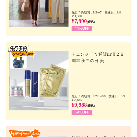
先行予約期間：8/2〜7 放送日：8/8
¥14,300
¥7,990
(税込)
44%OFF
先行SSV
チェンジ ＴＶ通販出演２８
周年 美白の日 美...
先行予約期間：7/27〜8/8 放送日：8/9
¥32,835
¥9,988
(税込)
69%OFF
Happy Price Value