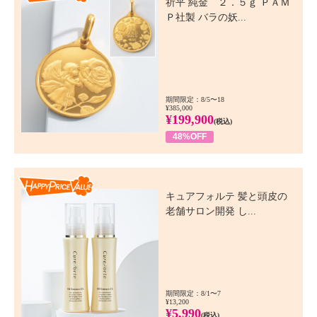
祈平 純金 ２．５ｇ ＰＡＭ
Ｐ社製 バラの妖...
期間限定：8/5〜18
¥385,000
¥199,900
(税込)
48%OFF
Happy Price Value
キュアフォルテ 髪と頭皮の
老舗サロン開発 し...
期間限定：8/1〜7
¥13,200
¥5,990
(税込)