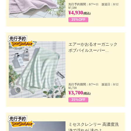
先行予約期間：8/7〜11 放送日：8/12
¥7,590
¥4,930
(税込)
35%OFF
先行SSV
エアーかおるオーガニック
ボブパイルスーパー...
先行予約期間：8/7〜11 放送日：8/12
¥5,720
¥3,700
(税込)
35%OFF
先行SSV
ミセスクレンリー 高濃度洗
浄で汚れが 滝のよ...