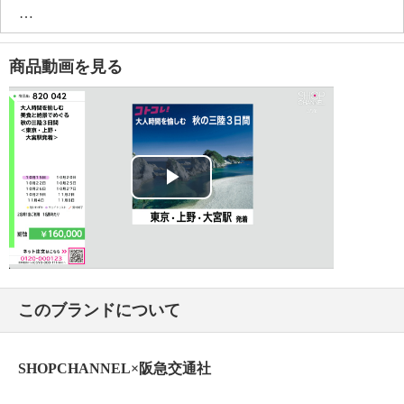
【最少催行人員】
・各出発日共２０名様
【利用予定バス会社】
商品動画を見る
・西北交通または東北エリア利用バス会社（阪急交通
社基準）
【送付資料】
・お振込みのご案内
・国内旅行参加申込書兼国内旅行傷害保険契約加入手
続書（人数分）
Play
・パンフレット（人数分）
・ご旅行に際してのご案内・ご注意（人数分）
Video
・国内旅行傷害保険（任意）のご案内（人数分）
・国内旅行傷害保険重要事項説明書（人数分）
・ツアーキャンセル保険（人数分）
このブランドについて
・重要なご案内レター（人数分）
・返信用封筒
・書類送付のご案内レター
SHOPCHANNEL×阪急交通社
【注意事項】
※詳細はパンフレット、その他お届け書類参照