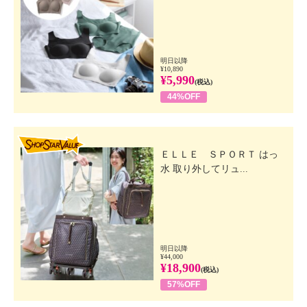
明日以降
¥10,890
¥5,990
(税込)
44%OFF
SHOP STAR VALUE
ＥＬＬＥ ＳＰＯＲＴ はっ
水 取り外してリュ...
明日以降
¥44,000
¥18,900
(税込)
57%OFF