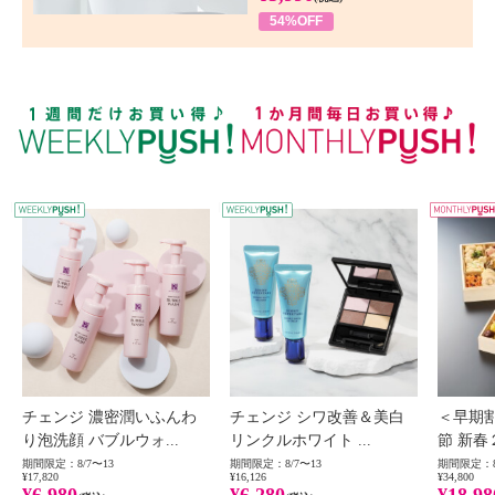
54%OFF
WEEKLY PUSH
W
チェンジ 濃密潤いふんわ
チェンジ シワ改善＆美白
＜早期
り泡洗顔 バブルウォ...
リンクルホワイト ...
節 新春
期間限定：8/7〜13
期間限定：8/7〜13
期間限定：8
¥17,820
¥16,126
¥34,800