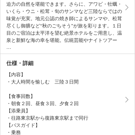
迫力の自然を堪能できます。さらに、アワビ・牡蠣・
いくら・ウニ・松茸・旬のサンマなど三陸ならではの
味覚が充実。地元公認の焼き師によるサンマや、松茸
尽くし御膳など“秋のごちそう”が旅を彩ります。１日
目のご宿泊は太平洋を望む絶景ホテルをご用意し、温
泉と新鮮な海の幸を堪能。伝統芸能やナイトツアー
（希望者のみ）など文化・自然体験も充実した、心に
残る特別な旅です。
仕様・詳細
【内容】
・大人時間を愉しむ 三陸３日間
【食事回数】
・朝食２回、昼食３回、夕食２回
【添乗員】
・往路東京駅から復路東京駅まで同行
【バスガイド】
・乗務