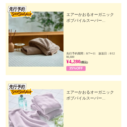
先行SSV
エアーかおるオーガニック
ボブパイルスーパー...
先行予約期間：8/7〜11 放送日：8/12
¥6,600
¥4,280
(税込)
35%OFF
先行SSV
エアーかおるオーガニック
ボブパイルスーパー...