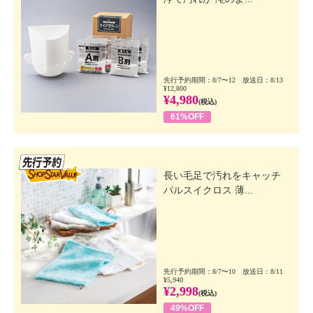
先行予約期間：8/7〜12 放送日：8/13
¥12,800
¥4,980
(税込)
61%OFF
先行SSV
長い毛足で汚れをキャッチ
パルスイクロス 薄...
先行予約期間：8/7〜10 放送日：8/11
¥5,940
¥2,998
(税込)
49%OFF