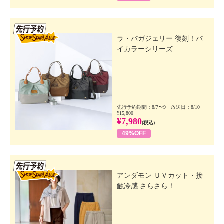
先行SSV
ラ・バガジェリー 復刻！バ
イカラーシリーズ ...
先行予約期間：8/7〜9 放送日：8/10
¥15,800
¥7,980
(税込)
49%OFF
先行SSV
アンダモン ＵＶカット・接
触冷感 さらさら！...