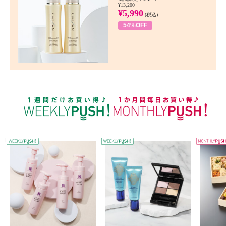
¥13,200
¥5,990
(税込)
54%OFF
WEEKLY PUSH
W