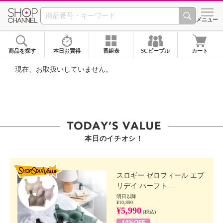
SHOP CHANNEL ショ
メニュー
商品を探す
本日お買得
番組表
SCピープル
カート
現在、お取扱いしていません。
本日のイチオシ！
SHOP STAR VALUE
スロギー ゼロフィール エブ
リデイ ハーフト...
明日以降
¥10,890
¥5,990
(税込)
44%OFF