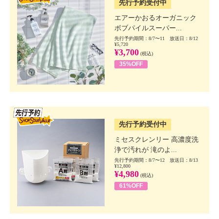
先行予約受付中
エアーかおるオーガニック
ボブパイルスーパー...
先行予約期間：8/7〜11 放送日：8/12
¥5,720
¥3,700
(税込)
35%OFF
SSV先行
先行予約受付中
ミセスクレンリー 高濃度洗
浄で汚れが 滝のよ...
先行予約期間：8/7〜12 放送日：8/13
¥12,800
¥4,980
(税込)
61%OFF