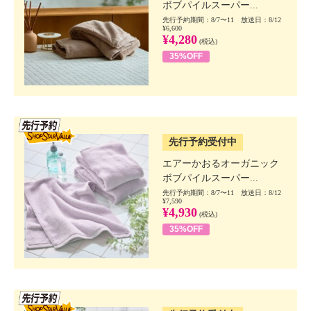
ボブパイルスーパー...
先行予約期間：8/7〜11 放送日：8/12
¥6,600
¥4,280
(税込)
35%OFF
SSV先行
先行予約受付中
エアーかおるオーガニック
ボブパイルスーパー...
先行予約期間：8/7〜11 放送日：8/12
¥7,590
¥4,930
(税込)
35%OFF
SSV先行