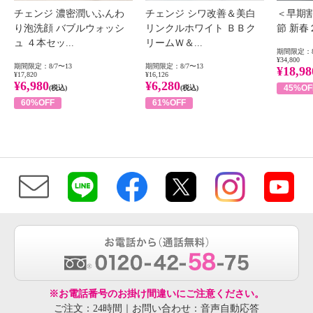
チェンジ 濃密潤いふんわ
チェンジ シワ改善＆美白
＜早期
り泡洗顔 バブルウォッシ
リンクルホワイト ＢＢク
節 新
ュ ４本セッ...
リームＷ＆...
期間限定：8
¥34,800
期間限定：8/7〜13
期間限定：8/7〜13
¥18,98
¥17,820
¥16,126
¥6,980
¥6,280
45%OF
(税込)
(税込)
60%OFF
61%OFF
※お電話番号のお掛け間違いにご注意ください。
ご注文：24時間｜お問い合わせ：音声自動応答