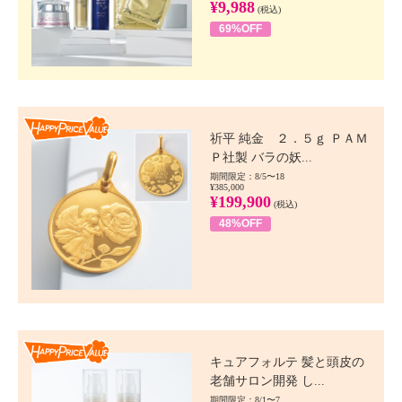
¥9,988
(税込)
69%OFF
Happy Price value
祈平 純金 ２．５ｇ ＰＡＭ
Ｐ社製 バラの妖...
期間限定：8/5〜18
¥385,000
¥199,900
(税込)
48%OFF
Happy Price value
キュアフォルテ 髪と頭皮の
老舗サロン開発 し...
期間限定：8/1〜7