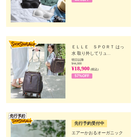
SHOP STAR VALUE
ＥＬＬＥ ＳＰＯＲＴ はっ
水 取り外してリュ...
明日以降
¥44,000
¥18,900
(税込)
57%OFF
SSV先行
先行予約受付中
エアーかおるオーガニック