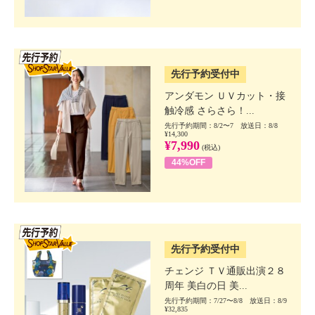
SSV先行
先行予約受付中
アンダモン ＵＶカット・接
触冷感 さらさら！...
先行予約期間：8/2〜7 放送日：8/8
¥14,300
¥7,990
(税込)
44%OFF
SSV先行
先行予約受付中
チェンジ ＴＶ通販出演２８
周年 美白の日 美...
先行予約期間：7/27〜8/8 放送日：8/9
¥32,835