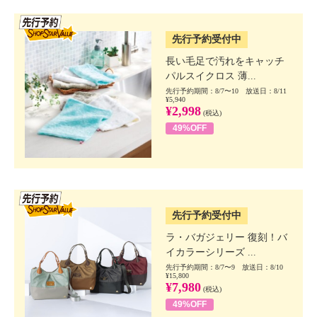
SSV先行
先行予約受付中
長い毛足で汚れをキャッチ
パルスイクロス 薄...
先行予約期間：8/7〜10 放送日：8/11
¥5,940
¥2,998
(税込)
49%OFF
SSV先行
先行予約受付中
ラ・バガジェリー 復刻！バ
イカラーシリーズ ...
先行予約期間：8/7〜9 放送日：8/10
¥15,800
¥7,980
(税込)
49%OFF