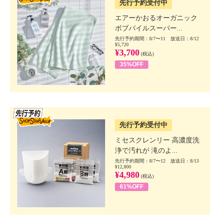
先行予約受付中
エアーかおるオーガニック
ボブパイルスーパー...
先行予約期間：8/7〜11 放送日：8/12
¥5,720
¥3,700
(税込)
35%OFF
SSV先行
先行予約受付中
ミセスクレンリー 高濃度洗
浄で汚れが 滝のよ...
先行予約期間：8/7〜12 放送日：8/13
¥12,800
¥4,980
(税込)
61%OFF