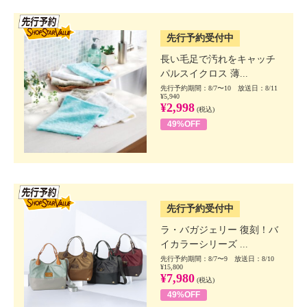
SSV先行
先行予約受付中
長い毛足で汚れをキャッチ
パルスイクロス 薄...
先行予約期間：8/7〜10 放送日：8/11
¥5,940
¥2,998
(税込)
49%OFF
SSV先行
先行予約受付中
ラ・バガジェリー 復刻！バ
イカラーシリーズ ...
先行予約期間：8/7〜9 放送日：8/10
¥15,800
¥7,980
(税込)
49%OFF