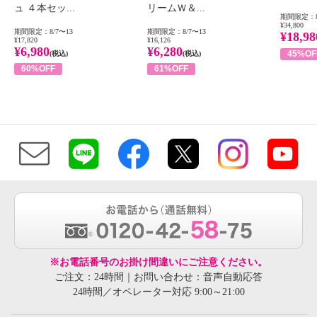
ュ ４本セッ...
リームＷ＆...
期間限定：8
¥34,800
期間限定：8/7〜13
期間限定：8/7〜13
¥18,98
¥17,820
¥16,126
¥6,980
¥6,280
45%OF
(税込)
(税込)
60%OFF
61%OFF
※お電話番号のお掛け間違いにご注意ください。
ご注文：24時間｜お問い合わせ：音声自動応答
24時間／オペレーター対応 9:00～21:00