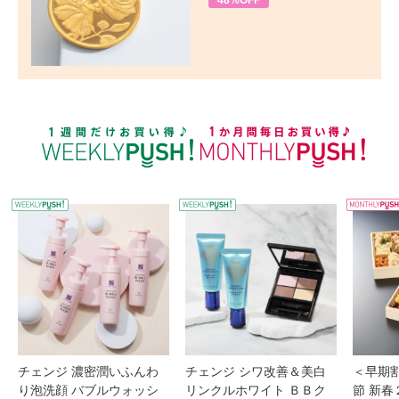
48%OFF
WEEKLY PUSH
W
チェンジ 濃密潤いふんわ
チェンジ シワ改善＆美白
＜早期
り泡洗顔 バブルウォッシ
リンクルホワイト ＢＢク
節 新