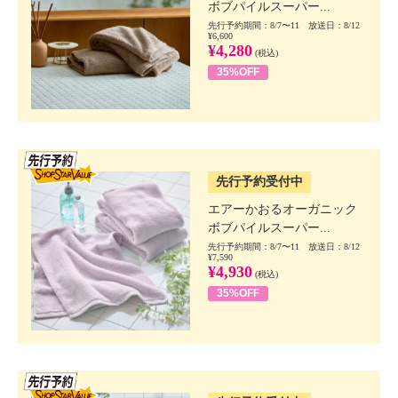
ボブパイルスーパー...
先行予約期間：8/7〜11 放送日：8/12
¥6,600
¥4,280
(税込)
35%OFF
SSV先行
先行予約受付中
エアーかおるオーガニック
ボブパイルスーパー...
先行予約期間：8/7〜11 放送日：8/12
¥7,590
¥4,930
(税込)
35%OFF
SSV先行