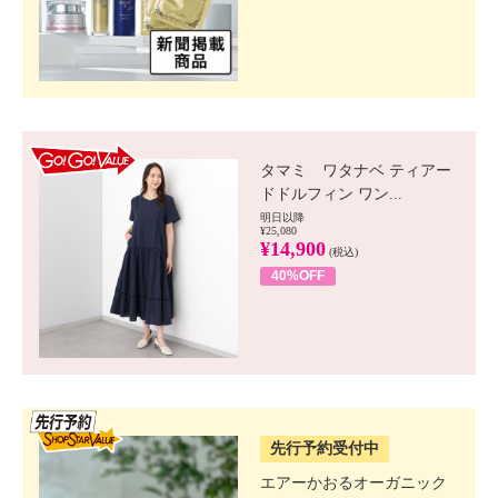
GO!GO! VALUE
タマミ ワタナベ ティアー
ドドルフィン ワン...
明日以降
¥25,080
¥14,900
(税込)
40%OFF
SSV先行
先行予約受付中
エアーかおるオーガニック