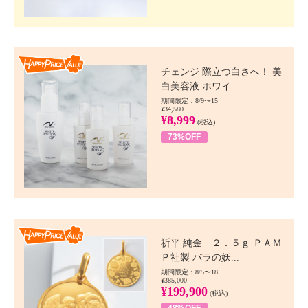
Happy Price value
チェンジ 際立つ白さへ！ 美
白美容液 ホワイ...
期間限定：8/9〜15
¥34,580
¥8,999
(税込)
73%OFF
Happy Price value
祈平 純金 ２．５ｇ ＰＡＭ
Ｐ社製 バラの妖...
期間限定：8/5〜18
¥385,000
¥199,900
(税込)