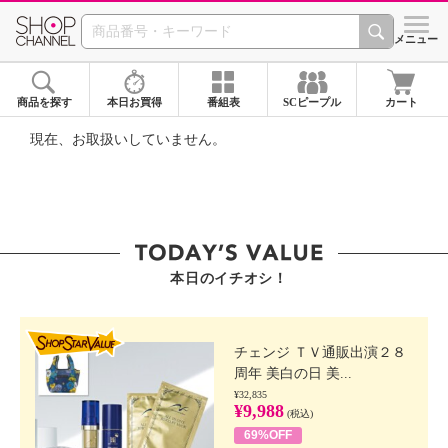
SHOP CHANNEL ショ
メニュー
商品を探す
本日お買得
番組表
SCピープル
カート
現在、お取扱いしていません。
本日のイチオシ！
SHOP STAR VALUE
チェンジ ＴＶ通販出演２８
周年 美白の日 美...
¥32,835
¥9,988
(税込)
69%OFF