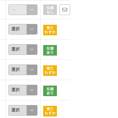
chaki
Abo
157cm
167cm