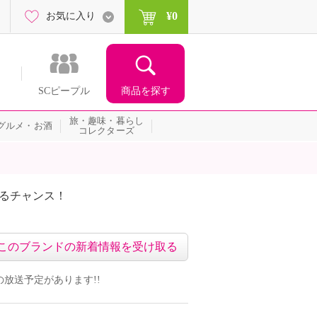
¥0
お気に入り
商品を探す
SCピープル
旅・趣味・暮らし
グルメ・お酒
コレクターズ
たるチャンス！
ネッ
このブランドの新着情報を受け取る
組の放送予定があります!!