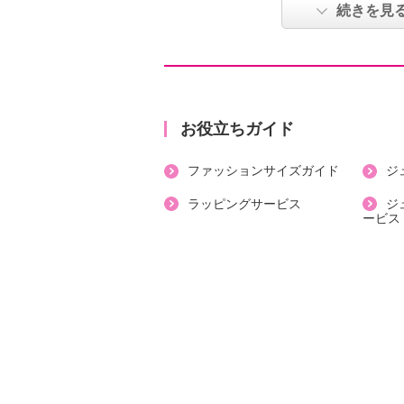
能なワイドパンツです。
続きを見
●普段と同じサイズをおすすめ
【詳細】
・裏地：なし
お役立ちガイド
・スリット：なし
ファッションサイズガイド
ジ
・ポケット：外側（前）２個
・ボトムウエスト：脇から後ろにか
ラッピングサービス
ジ
ービス
【素材】
・ポリエステル１００％
【メンテナンス（絵表示ラベル）】
・手洗い：可
・漂白処理：塩素系・酸素系漂白不
・タンブル乾燥：不可
・自然乾燥：日陰の吊り干し
・アイロン仕上げ：可（中温）