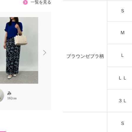
一覧を見る
Ｓ
Ｍ
Ｌ
ブラウンゼブラ柄
ＬＬ
み
chamix
おかき
162cm
152cm
153cm
３Ｌ
Ｓ