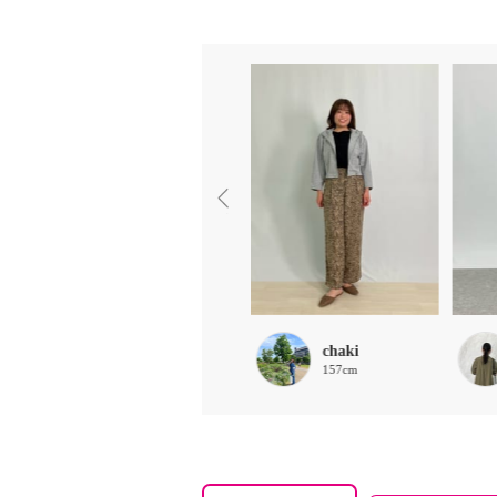
chaki
chaki
157cm
157cm