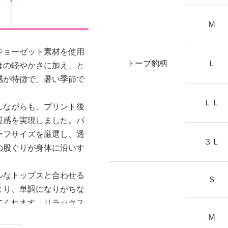
Ｍ
ジョーゼット素材を使用
トープ豹柄
Ｌ
はの軽やかさに加え、と
感が特徴で、暑い季節で
ＬＬ
しながらも、プリント後
質感を実現しました。パ
ーフサイズを厳選し、透
３Ｌ
の股ぐりが身体に沿いす
ルなトップスと合わせる
Ｓ
まり、単調になりがちな
てくれます。リラックス
すすめの夏に活躍する万
Ｍ