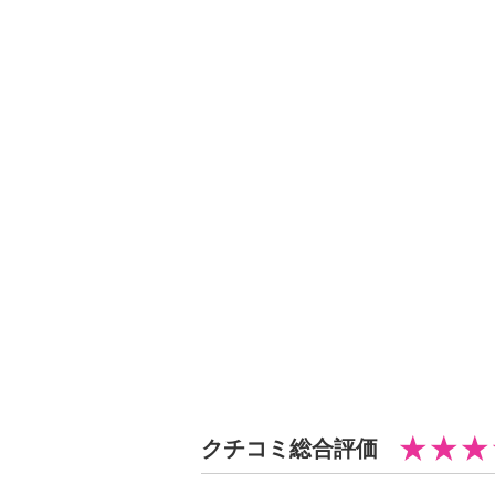
・ドライクリーニング：石油系ドラ
【メンテナンス（ケアラベル）】
＜ブラックブーケ柄＞水や汗などに
＜ブラックブーケ柄、ブラウンゼブ
ーフラワー柄＞ネット使用
＜トープ豹柄＞摩擦による色落ち、
【個体差あり】
・個体差あり
【原産国（地）】
・中国製
クチコミ総合評価