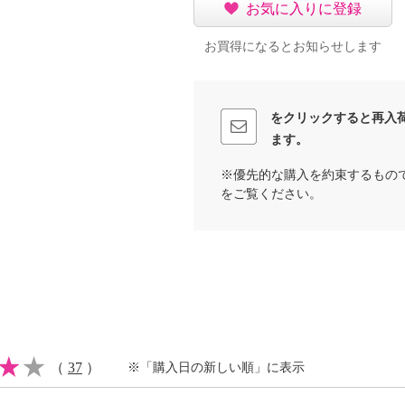
お気に入りに登録
イクリーニング可
お買得になるとお知らせします
よる色落ち、色移り注意
ラ柄、トープ豹柄、ブル
をクリックすると再入
色移り注意
ます。
※優先的な購入を約束するもの
をご覧ください。
（
37
）
※「購入日の新しい順」に表示