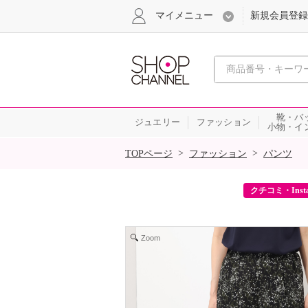
マイメニュー
新規会員登録
心おどる、瞬
靴・バ
ジュエリー
ファッション
小物・イ
SALE
>
>
TOPページ
ファッション
パンツ
ーポンをプレゼント！
クチコミ・Inst
Zoom