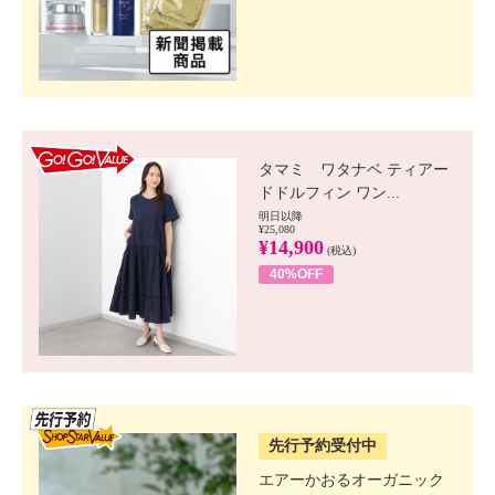
GO!GO! VALUE
タマミ ワタナベ ティアー
ドドルフィン ワン...
明日以降
¥25,080
¥14,900
(税込)
40%OFF
SSV先行
先行予約受付中
エアーかおるオーガニック