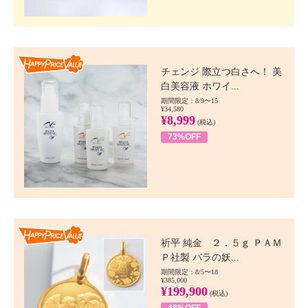
Happy Price value
チェンジ 際立つ白さへ！ 美
白美容液 ホワイ...
期間限定：8/9〜15
¥34,580
¥8,999
(税込)
73%OFF
Happy Price value
祈平 純金 ２．５ｇ ＰＡＭ
Ｐ社製 バラの妖...
期間限定：8/5〜18
¥385,000
¥199,900
(税込)