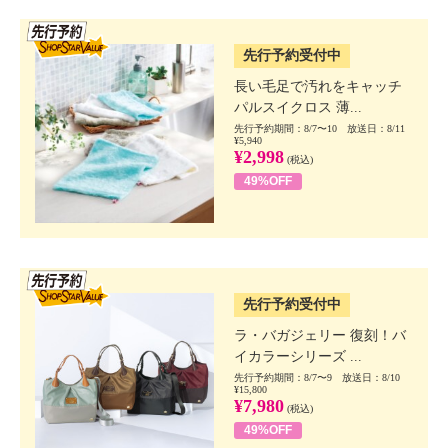
SSV先行
先行予約受付中
長い毛足で汚れをキャッチ
パルスイクロス 薄...
先行予約期間：8/7〜10 放送日：8/11
¥5,940
¥2,998
(税込)
49%OFF
SSV先行
先行予約受付中
ラ・バガジェリー 復刻！バ
イカラーシリーズ ...
先行予約期間：8/7〜9 放送日：8/10
¥15,800
¥7,980
(税込)
49%OFF