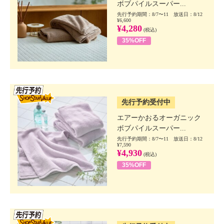
ボブパイルスーパー...
先行予約期間：8/7〜11 放送日：8/12
¥6,600
¥4,280
(税込)
35%OFF
SSV先行
先行予約受付中
エアーかおるオーガニック
ボブパイルスーパー...
先行予約期間：8/7〜11 放送日：8/12
¥7,590
¥4,930
(税込)
35%OFF
SSV先行