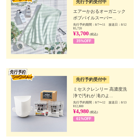
先行予約受付中
エアーかおるオーガニック
ボブパイルスーパー...
先行予約期間：8/7〜11 放送日：8/12
¥5,720
¥3,700
(税込)
35%OFF
SSV先行
先行予約受付中
ミセスクレンリー 高濃度洗
浄で汚れが 滝のよ...
先行予約期間：8/7〜12 放送日：8/13
¥12,800
¥4,980
(税込)
61%OFF