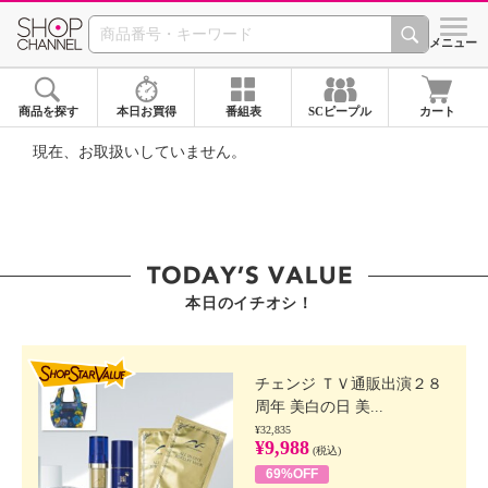
SHOP CHANNEL ショ
メニュー
商品を探す
本日お買得
番組表
SCピープル
カート
現在、お取扱いしていません。
本日のイチオシ！
SHOP STAR VALUE
チェンジ ＴＶ通販出演２８
周年 美白の日 美...
¥32,835
¥9,988
(税込)
69%OFF