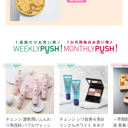
48%OFF
WEEKLY PUSH
W
チェンジ 濃密潤いふんわ
チェンジ シワ改善＆美白
＜早期
り泡洗顔 バブルウォッシ
リンクルホワイト ＢＢク
節 新