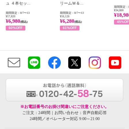
ュ ４本セッ...
リームＷ＆...
期間限定：8
¥34,800
期間限定：8/7〜13
期間限定：8/7〜13
¥18,98
¥17,820
¥16,126
¥6,980
¥6,280
45%OF
(税込)
(税込)
60%OFF
61%OFF
※お電話番号のお掛け間違いにご注意ください。
ご注文：24時間｜お問い合わせ：音声自動応答
24時間／オペレーター対応 9:00～21:00