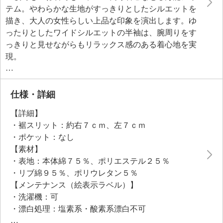
テム。やわらかな生地がすっきりとしたシルエットを
描き、大人の女性らしい上品な印象を演出します。ゆ
ったりとしたワイドシルエットの半袖は、腕周りをす
っきりと見せながらもリラックス感のある着心地を実
現。
シンプルなデザインだからこそ、パンツにもスカート
にも合わせやすく、幅広いコーディネイトをお楽しみ
いただけます。暑い季節でもひんやりとした快適な着
仕様・詳細
心なため、デイリー使いにもぴったり。カジュアルか
【詳細】
らきれいめまで、装いを選ばず活躍してくれる頼れる
・裾スリット：約右７ｃｍ、左７ｃｍ
一枚です。
・ポケット：なし
【素材】
・表地：本体綿７５％、ポリエステル２５％
・リブ綿９５％、ポリウレタン５％
【メンテナンス（絵表示ラベル）】
・洗濯機：可
・漂白処理：塩素系・酸素系漂白不可
・タンブル乾燥：不可