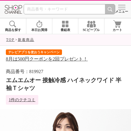
SHOP CHANNEL 
メニュー
商品を探す
本日お買得
番組表
SCピープル
カート
TOP
新着商品
テレビアプリを使おうキャンペーン
届
8月は500円クーポンを2回プレゼント！
ご
商品番号：819927
エムエムオー 接触冷感 ハイネックワイド 半
袖Ｔシャツ
1件のクチコミ