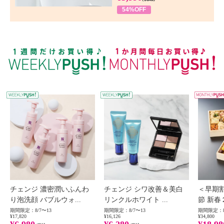
54%OFF
WEEKLY PUSH
W
チェンジ 濃密潤いふんわ
チェンジ シワ改善＆美白
＜早期
り泡洗顔 バブルウォ...
リンクルホワイト ...
節 新春
期間限定：8/7〜13
期間限定：8/7〜13
期間限定：8
¥17,820
¥16,126
¥34,800