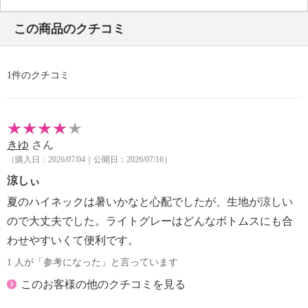
・自然乾燥：日陰の吊り干し
この商品のクチコミ
・アイロン仕上げ：可（中温）
・ドライクリーニング：石油系ドライクリーニング可
・ウエットクリーニング：可
1件のクチコミ
【個体差あり】
・個体差あり
【原産国（地）】
・中国製
きゆ
さん
（購入日：2026/07/04｜公開日：2026/07/16）
涼しぃ
夏のハイネックは暑いかなと心配でしたが、生地が涼しい
ので大丈夫でした。ライトグレーはどんなボトムスにも合
わせやすいくて便利です。
1 人が「参考になった」と言っています
このお客様の他のクチコミを見る