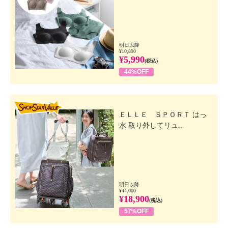
明日以降
¥10,890
¥5,990
(税込)
44%OFF
SHOP STAR VALUE
ＥＬＬＥ ＳＰＯＲＴ はっ
水 取り外してリュ...
明日以降
¥44,000
¥18,900
(税込)
57%OFF