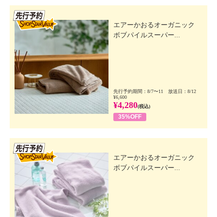
先行SSV
エアーかおるオーガニック
ボブパイルスーパー...
先行予約期間：8/7〜11 放送日：8/12
¥6,600
¥4,280
(税込)
35%OFF
先行SSV
エアーかおるオーガニック
ボブパイルスーパー...