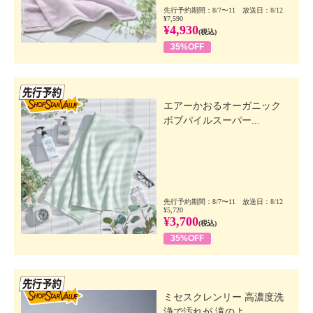
先行予約期間：8/7〜11 放送日：8/12
¥7,590
¥4,930
(税込)
35%OFF
先行SSV
エアーかおるオーガニック
ボブパイルスーパー...
先行予約期間：8/7〜11 放送日：8/12
¥5,720
¥3,700
(税込)
35%OFF
先行SSV
ミセスクレンリー 高濃度洗
浄で汚れが 滝のよ...