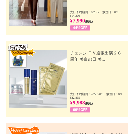
先行予約期間：8/2〜7 放送日：8/8
¥14,300
¥7,990
(税込)
44%OFF
先行SSV
チェンジ ＴＶ通販出演２８
周年 美白の日 美...
先行予約期間：7/27〜8/8 放送日：8/9
¥32,835
¥9,988
(税込)
69%OFF
Happy Price Value