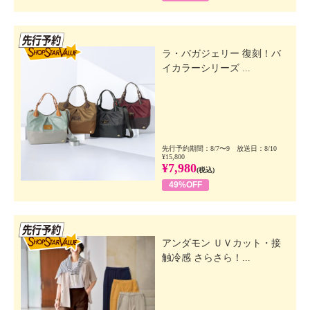
先行SSV
ラ・バガジェリー 復刻！バ
イカラーシリーズ ...
先行予約期間：8/7〜9 放送日：8/10
¥15,800
¥7,980
(税込)
49%OFF
先行SSV
アンダモン ＵＶカット・接
触冷感 さらさら！...