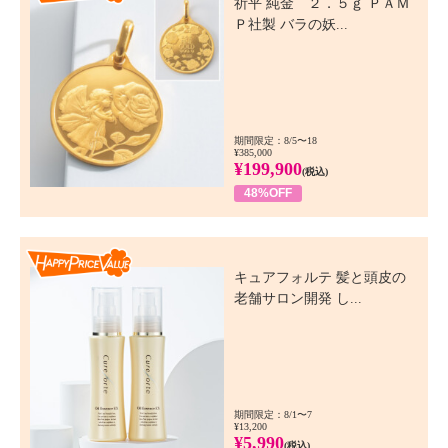
祈平 純金 ２．５ｇ ＰＡＭ
Ｐ社製 バラの妖...
期間限定：8/5〜18
¥385,000
¥199,900
(税込)
48%OFF
Happy Price Value
キュアフォルテ 髪と頭皮の
老舗サロン開発 し...
期間限定：8/1〜7
¥13,200
¥5,990
(税込)