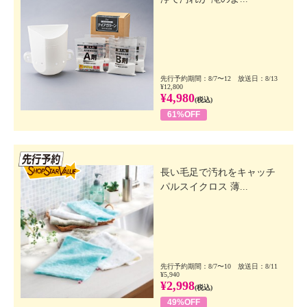
先行予約期間：8/7〜12 放送日：8/13
¥12,800
¥4,980
(税込)
61%OFF
先行SSV
長い毛足で汚れをキャッチ
パルスイクロス 薄...
先行予約期間：8/7〜10 放送日：8/11
¥5,940
¥2,998
(税込)
49%OFF