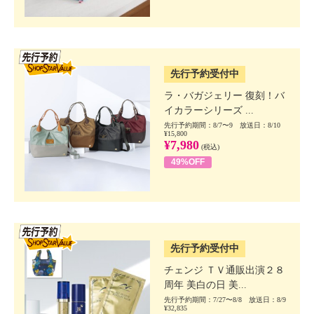
SSV先行
先行予約受付中
ラ・バガジェリー 復刻！バ
イカラーシリーズ ...
先行予約期間：8/7〜9 放送日：8/10
¥15,800
¥7,980
(税込)
49%OFF
SSV先行
先行予約受付中
チェンジ ＴＶ通販出演２８
周年 美白の日 美...
先行予約期間：7/27〜8/8 放送日：8/9
¥32,835