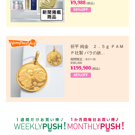
¥9,988
(税込)
69%OFF
Happy Price value
祈平 純金 ２．５ｇ ＰＡＭ
Ｐ社製 バラの妖...
期間限定：8/5〜18
¥385,000
¥199,900
(税込)
48%OFF