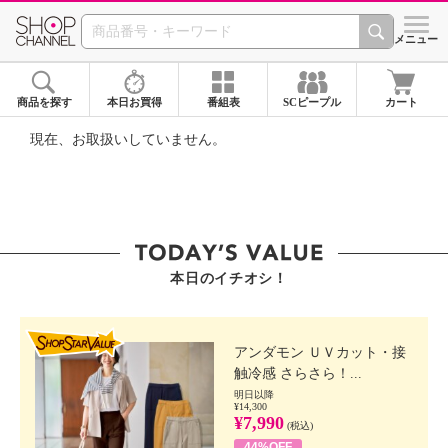
SHOP CHANNEL ショ
メニュー
商品を探す
本日お買得
番組表
SCピープル
カート
現在、お取扱いしていません。
本日のイチオシ！
SHOP STAR VALUE
アンダモン ＵＶカット・接
触冷感 さらさら！...
明日以降
¥14,300
¥7,990
(税込)
44%OFF