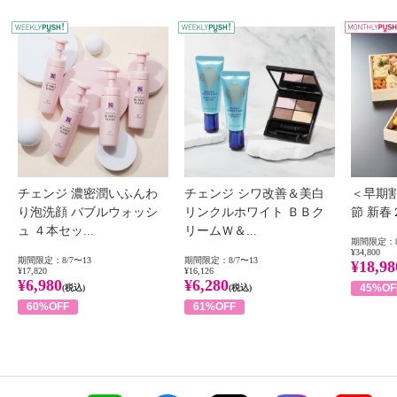
WEEKLY PUSH
W
チェンジ 濃密潤いふんわ
チェンジ シワ改善＆美白
＜早期
り泡洗顔 バブルウォッシ
リンクルホワイト ＢＢク
節 新
ュ ４本セッ...
リームＷ＆...
期間限定：8
¥34,800
期間限定：8/7〜13
期間限定：8/7〜13
¥18,98
¥17,820
¥16,126
¥6,980
¥6,280
45%OF
(税込)
(税込)
60%OFF
61%OFF