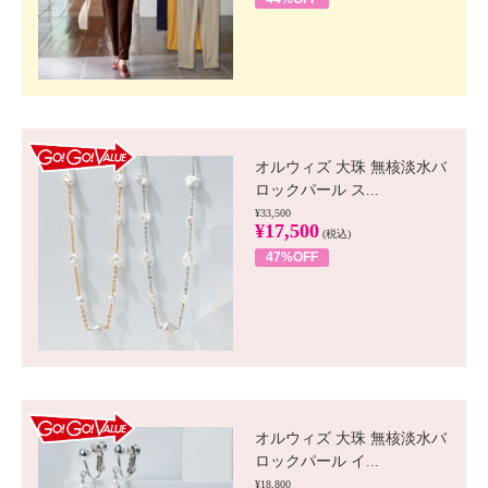
GO!GO! VALUE
オルウィズ 大珠 無核淡水バ
ロックパール ス...
¥33,500
¥17,500
(税込)
47%OFF
GO!GO! VALUE
オルウィズ 大珠 無核淡水バ
ロックパール イ...
¥18,800