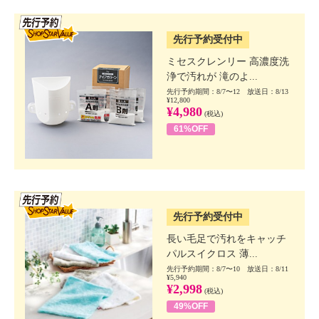
SSV先行
先行予約受付中
ミセスクレンリー 高濃度洗
浄で汚れが 滝のよ...
先行予約期間：8/7〜12 放送日：8/13
¥12,800
¥4,980
(税込)
61%OFF
SSV先行
先行予約受付中
長い毛足で汚れをキャッチ
パルスイクロス 薄...
先行予約期間：8/7〜10 放送日：8/11
¥5,940
¥2,998
(税込)
49%OFF