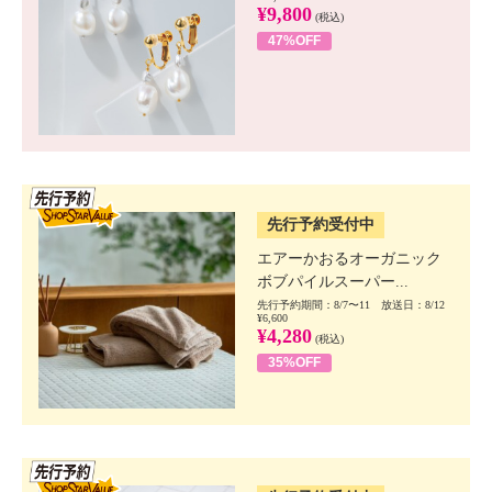
¥9,800
(税込)
47%OFF
SSV先行
先行予約受付中
エアーかおるオーガニック
ボブパイルスーパー...
先行予約期間：8/7〜11 放送日：8/12
¥6,600
¥4,280
(税込)
35%OFF
SSV先行