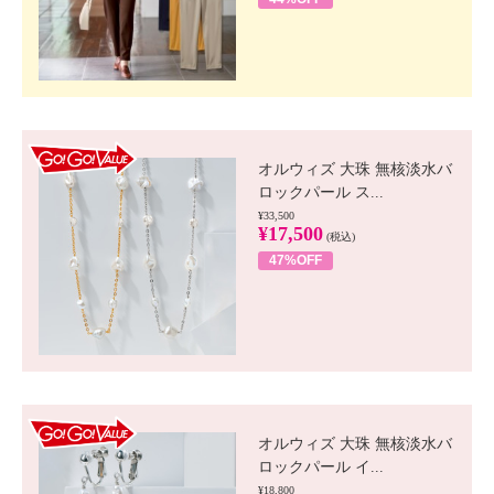
GO!GO! VALUE
オルウィズ 大珠 無核淡水バ
ロックパール ス...
¥33,500
¥17,500
(税込)
47%OFF
GO!GO! VALUE
オルウィズ 大珠 無核淡水バ
ロックパール イ...
¥18,800