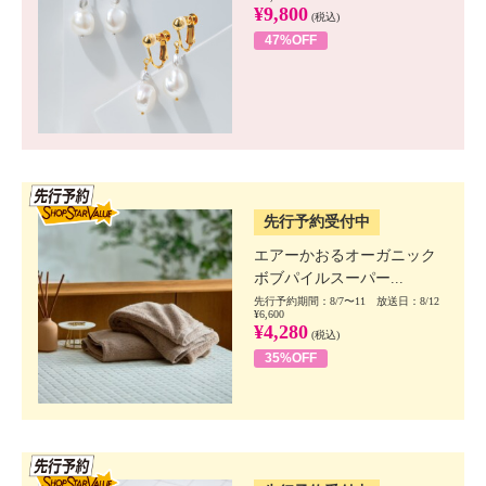
¥9,800
(税込)
47%OFF
SSV先行
先行予約受付中
エアーかおるオーガニック
ボブパイルスーパー...
先行予約期間：8/7〜11 放送日：8/12
¥6,600
¥4,280
(税込)
35%OFF
SSV先行