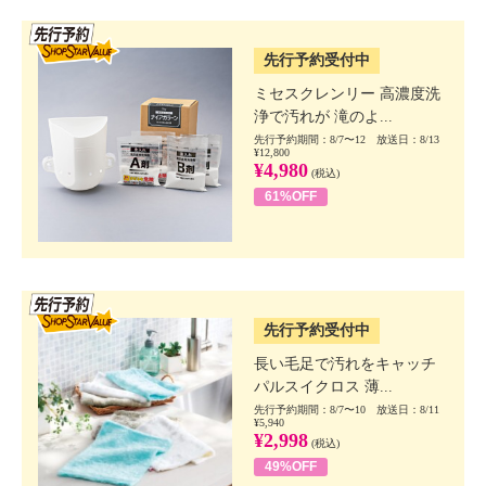
SSV先行
先行予約受付中
ミセスクレンリー 高濃度洗
浄で汚れが 滝のよ...
先行予約期間：8/7〜12 放送日：8/13
¥12,800
¥4,980
(税込)
61%OFF
SSV先行
先行予約受付中
長い毛足で汚れをキャッチ
パルスイクロス 薄...
先行予約期間：8/7〜10 放送日：8/11
¥5,940
¥2,998
(税込)
49%OFF