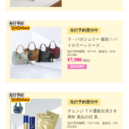
SSV先行
先行予約受付中
ラ・バガジェリー 復刻！バ
イカラーシリーズ ...
先行予約期間：8/7〜9 放送日：8/10
¥15,800
¥7,980
(税込)
49%OFF
SSV先行
先行予約受付中
チェンジ ＴＶ通販出演２８
周年 美白の日 美...
先行予約期間：7/27〜8/8 放送日：8/9
¥32,835