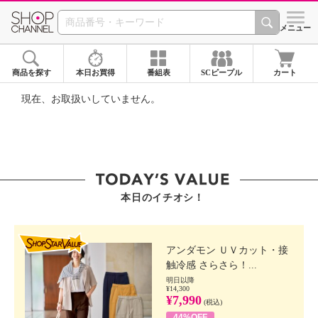
SHOP CHANNEL ショ
メニュー
商品を探す
本日お買得
番組表
SCピープル
カート
現在、お取扱いしていません。
本日のイチオシ！
SHOP STAR VALUE
アンダモン ＵＶカット・接
触冷感 さらさら！...
明日以降
¥14,300
¥7,990
(税込)
44%OFF