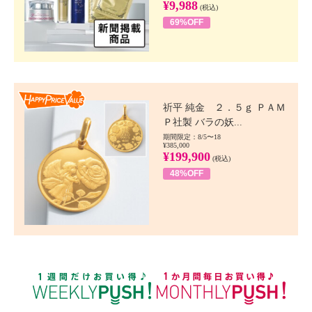
¥9,988
(税込)
69%OFF
Happy Price value
祈平 純金 ２．５ｇ ＰＡＭ
Ｐ社製 バラの妖...
期間限定：8/5〜18
¥385,000
¥199,900
(税込)
48%OFF