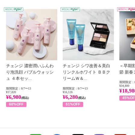
WEEKLY PUSH
W
チェンジ 濃密潤いふんわ
チェンジ シワ改善＆美白
＜早期
り泡洗顔 バブルウォッシ
リンクルホワイト ＢＢク
節 新
ュ ４本セッ...
リームＷ＆...
期間限定：8
¥34,800
期間限定：8/7〜13
期間限定：8/7〜13
¥18,98
¥17,820
¥16,126
¥6,980
¥6,280
45%OF
(税込)
(税込)
60%OFF
61%OFF