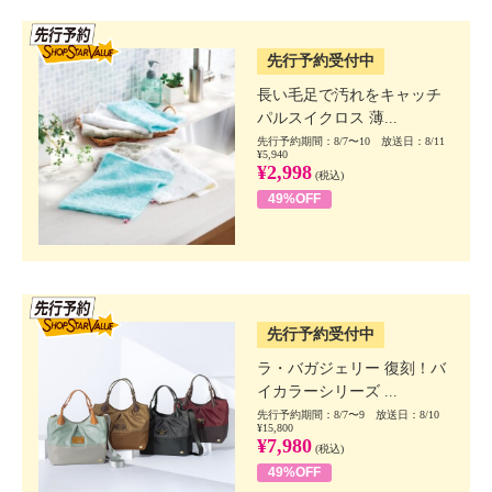
SSV先行
先行予約受付中
長い毛足で汚れをキャッチ
パルスイクロス 薄...
先行予約期間：8/7〜10 放送日：8/11
¥5,940
¥2,998
(税込)
49%OFF
SSV先行
先行予約受付中
ラ・バガジェリー 復刻！バ
イカラーシリーズ ...
先行予約期間：8/7〜9 放送日：8/10
¥15,800
¥7,980
(税込)
49%OFF