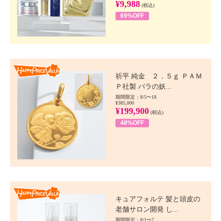
¥9,988
(税込)
69%OFF
Happy Price value
祈平 純金 ２．５ｇ ＰＡＭ
Ｐ社製 バラの妖...
期間限定：8/5〜18
¥385,000
¥199,900
(税込)
48%OFF
Happy Price value
キュアフォルテ 髪と頭皮の
老舗サロン開発 し...
期間限定：8/1〜7