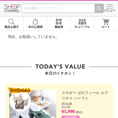
SHOP CHANNEL ショ
メニュー
商品を探す
本日お買得
番組表
SCピープル
カート
現在、お取扱いしていません。
本日のイチオシ！
SHOP STAR VALUE
スロギー ゼロフィール エブ
リデイ ハーフト...
明日以降
¥10,890
¥5,990
(税込)
44%OFF