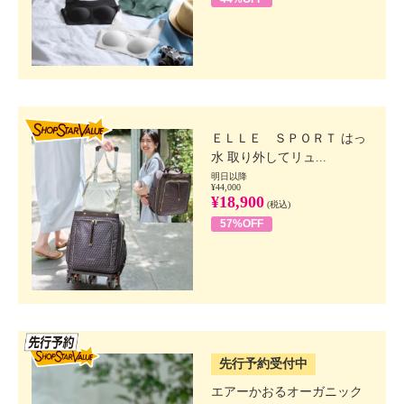
SHOP STAR VALUE
ＥＬＬＥ ＳＰＯＲＴ はっ
水 取り外してリュ...
明日以降
¥44,000
¥18,900
(税込)
57%OFF
SSV先行
先行予約受付中
エアーかおるオーガニック