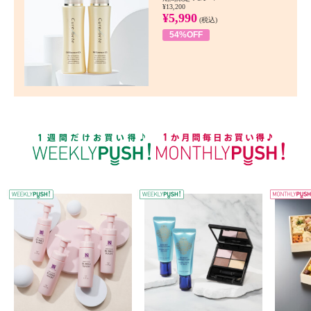
¥13,200
¥5,990
(税込)
54%OFF
WEEKLY PUSH
W