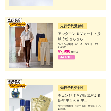
SSV先行
先行予約受付中
アンダモン ＵＶカット・接
触冷感 さらさら！...
先行予約期間：8/2〜7 放送日：8/8
¥14,300
¥7,990
(税込)
44%OFF
SSV先行
先行予約受付中
チェンジ ＴＶ通販出演２８
周年 美白の日 美...
先行予約期間：7/27〜8/8 放送日：8/9
¥32,835