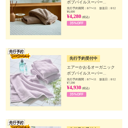
ボブパイルスーパー...
先行予約期間：8/7〜11 放送日：8/12
¥6,600
¥4,280
(税込)
35%OFF
SSV先行
先行予約受付中
エアーかおるオーガニック
ボブパイルスーパー...
先行予約期間：8/7〜11 放送日：8/12
¥7,590
¥4,930
(税込)
35%OFF
SSV先行