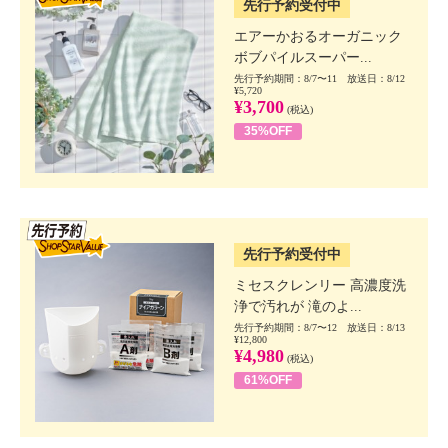
先行予約受付中
エアーかおるオーガニック
ボブパイルスーパー...
先行予約期間：8/7〜11 放送日：8/12
¥5,720
¥3,700
(税込)
35%OFF
SSV先行
先行予約受付中
ミセスクレンリー 高濃度洗
浄で汚れが 滝のよ...
先行予約期間：8/7〜12 放送日：8/13
¥12,800
¥4,980
(税込)
61%OFF