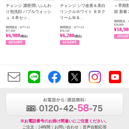
チェンジ 濃密潤いふんわ
チェンジ シワ改善＆美白
＜早期
り泡洗顔 バブルウォッシ
リンクルホワイト ＢＢク
節 新
ュ ４本セッ...
リームＷ＆...
期間限定：8
¥34,800
期間限定：8/7〜13
期間限定：8/7〜13
¥18,98
¥17,820
¥16,126
¥6,980
¥6,280
45%OF
(税込)
(税込)
60%OFF
61%OFF
※お電話番号のお掛け間違いにご注意ください。
ご注文：24時間｜お問い合わせ：音声自動応答