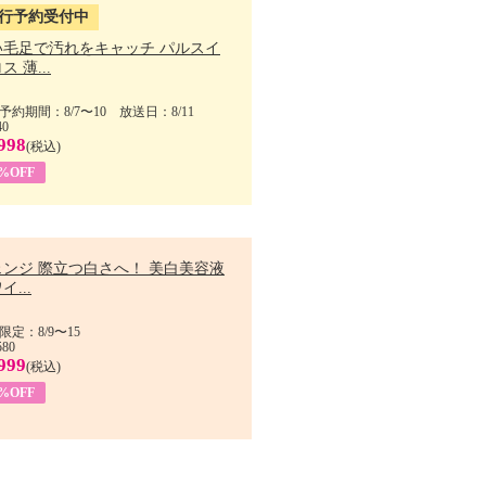
行予約受付中
い毛足で汚れをキャッチ パルスイ
ス 薄...
予約期間：8/7〜10 放送日：8/11
40
998
(税込)
9%OFF
ェンジ 際立つ白さへ！ 美白美容液
イ...
限定：8/9〜15
580
999
(税込)
3%OFF