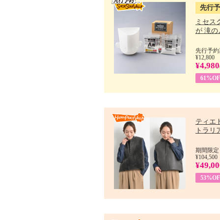
先行
ミセス
が 滝のよ
先行予約期
¥12,800
¥4,980
61%OF
ティエ
トラリア.
期間限定：
¥104,500
¥49,00
53%OF