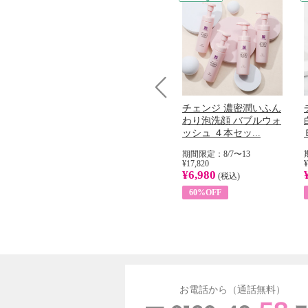
Prev
コラーゲン
オリタリア社 エキスト
チェンジ 濃密潤いふん
加熱２５度
ラバージン オリーブオ
わり泡洗顔 バブルウォ
...
イル （ノンフィ...
ッシュ ４本セッ...
31
期間限定：8/1〜31
期間限定：8/7〜13
¥22,400
¥17,820
¥
¥8,200
¥6,980
)
(税込)
(税込)
63%OFF
60%OFF
お電話から（通話無料）