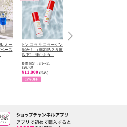
Next
ル オー
ビオコラ 生コラーゲン
オリタリア社 エキスト
チ
グペース
配合！ （非加熱２５度
ラバージン オリーブオ
わ
.
以下） 弾むよう...
イル （ノンフィ...
ッ
期間限定：8/1〜31
期間限定：8/1〜31
期
¥26,400
¥22,400
¥17
¥11,800
¥8,200
¥6
(税込)
(税込)
55%OFF
63%OFF