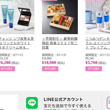
チェンジ シワ改善＆美
＜早期割引＞ 豪華絢爛
こつみつデンタ
白 リンクルホワイト
御節 新春２０２７年二
ラル エイジン
ＢＢクリームＷ＆...
段重
ト プレミアム ..
期間限定：8/7〜13
期間限定：8/1〜31
期間限定：8/1〜31
16,126
¥34,800
¥9,240
¥6,280
¥18,980
¥5,760
(税込)
(税込)
(税込)
61%OFF
45%OFF
37%OFF