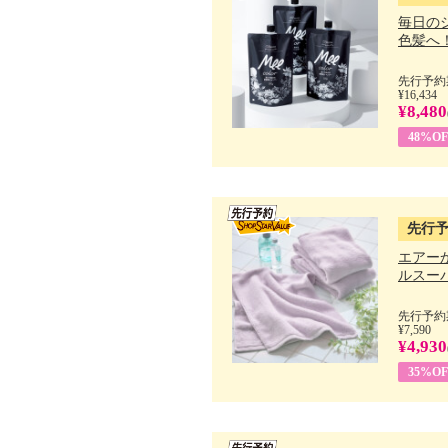
毎日の
色髪へ！ 
先行予約期
¥16,434
¥8,480
48%OF
先行
エアー
ルスーパ
先行予約期
¥7,590
¥4,930
35%OF