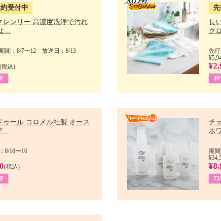
予約受付中
先
クレンリー 高濃度洗浄で汚れ
長
...
クロ
間：8/7〜12 放送日：8/13
先行
¥5,9
¥2,
(税込)
F
4
ドゥール コロメル社製 オース
チ
..
ホワ
8/10〜16
期間
¥34,
0
¥8,
(税込)
F
7