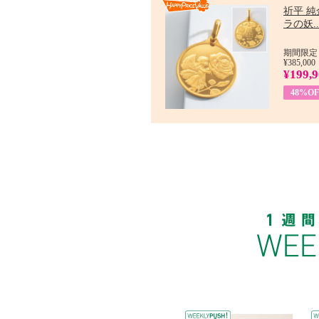
祈平 純
ラの妖..
期間限定：
¥385,000
¥199,
48%OF