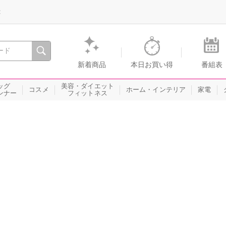
録
、瞬間を。通販・テレビショッピングのショップチャンネル
新着商品
本日お買い得
番組表
ッグ
美容・ダイエット
コスメ
ホーム・インテリア
家電
ンナー
フィットネス