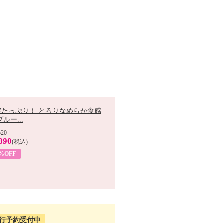
実たっぷり！ とろりなめらか食感
ブルー...
520
890
(税込)
9%OFF
行予約受付中