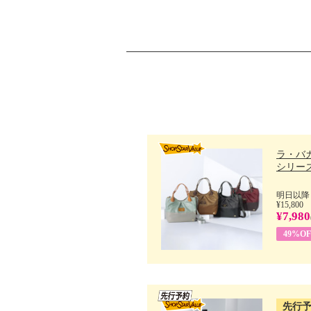
ラ・バ
シリーズ 
明日以降
¥15,800
¥7,980
49%OF
先行