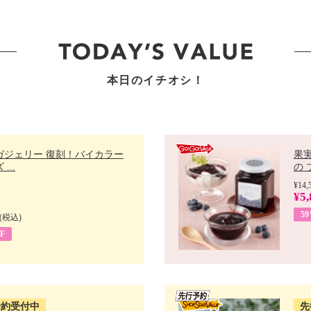
本日のイチオシ！
ガジェリー 復刻！バイカラー
果
...
の 
¥14,
¥5,
5
(税込)
F
予約受付中
先