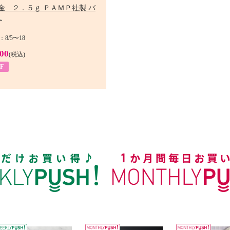
金 ２．５ｇ ＰＡＭＰ社製 バ
.
8/5〜18
900
(税込)
F