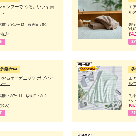
シャンプーで うるおいツヤ美
エ
...
ルス
間：8/10〜13 放送日：8/14
先行
¥6,6
¥4,
(税込)
F
3
予約受付中
先
かおるオーガニック ボブパイ
エ
ー...
ルス
間：8/7〜11 放送日：8/12
先行
¥5,7
¥3,
(税込)
F
3