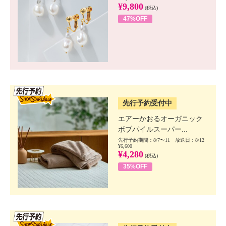
¥9,800
(税込)
47%OFF
SSV先行
先行予約受付中
エアーかおるオーガニック
ボブパイルスーパー...
先行予約期間：8/7〜11 放送日：8/12
¥6,600
¥4,280
(税込)
35%OFF
SSV先行