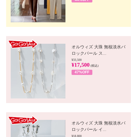
GO!GO! VALUE
オルウィズ 大珠 無核淡水バ
ロックパール ス...
¥33,500
¥17,500
(税込)
47%OFF
GO!GO! VALUE
オルウィズ 大珠 無核淡水バ
ロックパール イ...
¥18,800