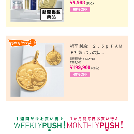
¥9,988
(税込)
69%OFF
Happy Price value
祈平 純金 ２．５ｇ ＰＡＭ
Ｐ社製 バラの妖...
期間限定：8/5〜18
¥385,000
¥199,900
(税込)
48%OFF