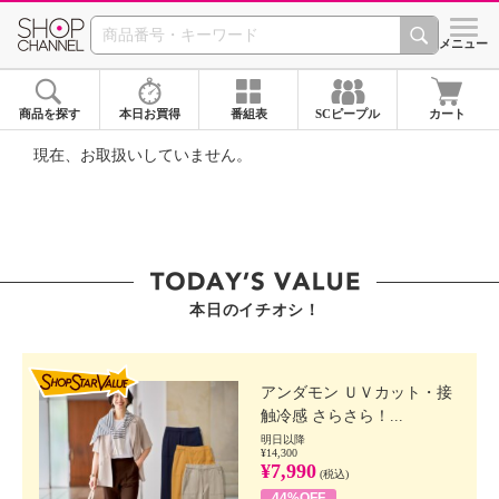
SHOP CHANNEL ショ
メニュー
商品を探す
本日お買得
番組表
SCピープル
カート
現在、お取扱いしていません。
本日のイチオシ！
SHOP STAR VALUE
アンダモン ＵＶカット・接
触冷感 さらさら！...
明日以降
¥14,300
¥7,990
(税込)
44%OFF