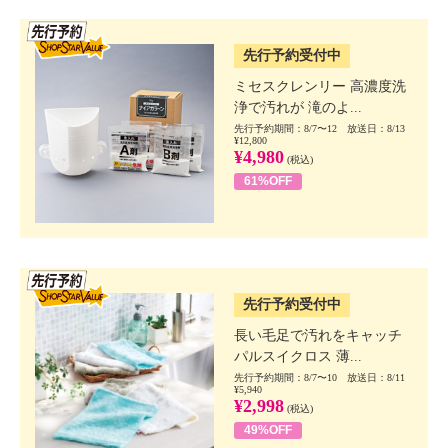
SSV先行
先行予約受付中
ミセスクレンリー 高濃度洗
浄で汚れが 滝のよ...
先行予約期間：8/7〜12 放送日：8/13
¥12,800
¥4,980
(税込)
61%OFF
SSV先行
先行予約受付中
長い毛足で汚れをキャッチ
パルスイクロス 薄...
先行予約期間：8/7〜10 放送日：8/11
¥5,940
¥2,998
(税込)
49%OFF