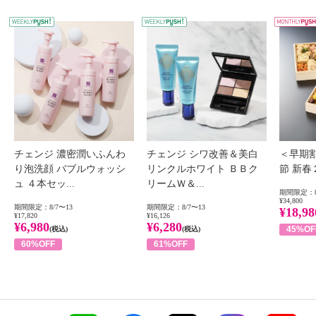
WEEKLY PUSH
W
チェンジ 濃密潤いふんわ
チェンジ シワ改善＆美白
＜早期
り泡洗顔 バブルウォッシ
リンクルホワイト ＢＢク
節 新
ュ ４本セッ...
リームＷ＆...
期間限定：8
¥34,800
期間限定：8/7〜13
期間限定：8/7〜13
¥18,98
¥17,820
¥16,126
¥6,980
¥6,280
45%OF
(税込)
(税込)
60%OFF
61%OFF