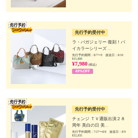
SSV先行
先行予約受付中
ラ・バガジェリー 復刻！バ
イカラーシリーズ ...
先行予約期間：8/7〜9 放送日：8/10
¥15,800
¥7,980
(税込)
49%OFF
SSV先行
先行予約受付中
チェンジ ＴＶ通販出演２８
周年 美白の日 美...
先行予約期間：7/27〜8/8 放送日：8/9
¥32,835