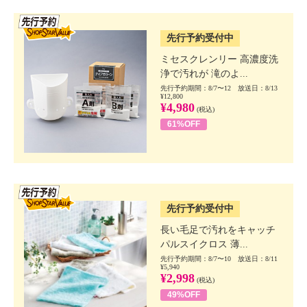
SSV先行
先行予約受付中
ミセスクレンリー 高濃度洗
浄で汚れが 滝のよ...
先行予約期間：8/7〜12 放送日：8/13
¥12,800
¥4,980
(税込)
61%OFF
SSV先行
先行予約受付中
長い毛足で汚れをキャッチ
パルスイクロス 薄...
先行予約期間：8/7〜10 放送日：8/11
¥5,940
¥2,998
(税込)
49%OFF