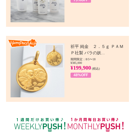
73%OFF
Happy Price value
祈平 純金 ２．５ｇ ＰＡＭ
Ｐ社製 バラの妖...
期間限定：8/5〜18
¥385,000
¥199,900
(税込)
48%OFF