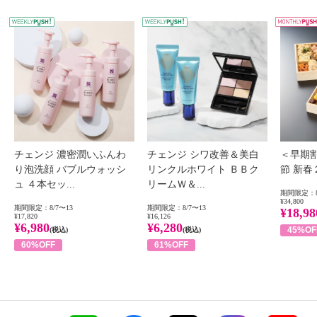
WEEKLY PUSH
W
チェンジ 濃密潤いふんわ
チェンジ シワ改善＆美白
＜早期
り泡洗顔 バブルウォッシ
リンクルホワイト ＢＢク
節 新
ュ ４本セッ...
リームＷ＆...
期間限定：8
¥34,800
期間限定：8/7〜13
期間限定：8/7〜13
¥18,98
¥17,820
¥16,126
¥6,980
¥6,280
45%OF
(税込)
(税込)
60%OFF
61%OFF