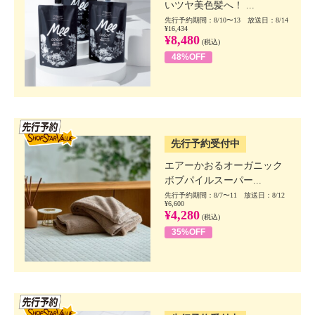
いツヤ美色髪へ！ ...
先行予約期間：8/10〜13 放送日：8/14
¥16,434
¥8,480
(税込)
48%OFF
SSV先行
先行予約受付中
エアーかおるオーガニック
ボブパイルスーパー...
先行予約期間：8/7〜11 放送日：8/12
¥6,600
¥4,280
(税込)
35%OFF
SSV先行