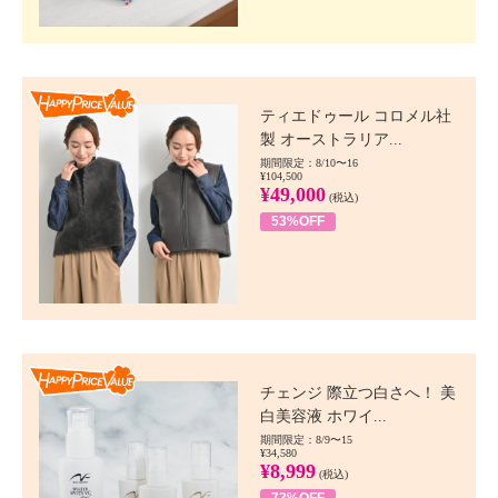
Happy Price value
ティエドゥール コロメル社
製 オーストラリア...
期間限定：8/10〜16
¥104,500
¥49,000
(税込)
53%OFF
Happy Price value
チェンジ 際立つ白さへ！ 美
白美容液 ホワイ...
期間限定：8/9〜15
¥34,580
¥8,999
(税込)