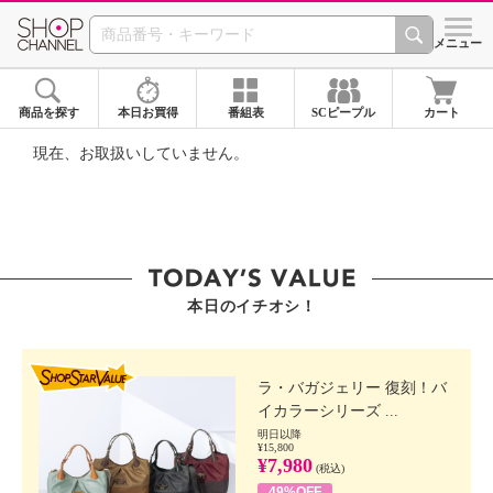
SHOP CHANNEL ショ
メニュー
商品を探す
本日お買得
番組表
SCピープル
カート
現在、お取扱いしていません。
本日のイチオシ！
SHOP STAR VALUE
ラ・バガジェリー 復刻！バ
イカラーシリーズ ...
明日以降
¥15,800
¥7,980
(税込)
49%OFF