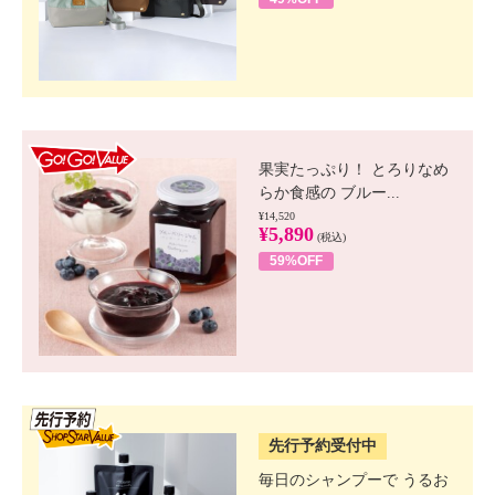
GO!GO! VALUE
果実たっぷり！ とろりなめ
らか食感の ブルー...
¥14,520
¥5,890
(税込)
59%OFF
SSV先行
先行予約受付中
毎日のシャンプーで うるお