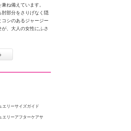
を兼ね備えています。
る肘部分をさりげなく隠
とコシのあるジャージー
せが、大人の女性にふさ
る
ュエリーサイズガイド
ナイロン２３％、ポリウ
ュエリーアフターケアサ