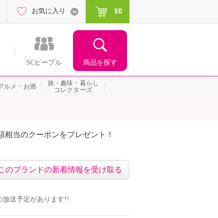
¥0
お気に入り
商品を探す
SCピープル
旅・趣味・暮らし
グルメ・お酒
コレクターズ
額相当のクーポンをプレゼント！
このブランドの新着情報を受け取る
組の放送予定があります!!