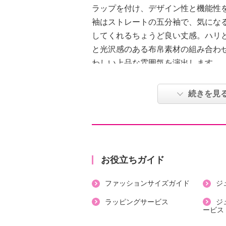
ラップを付け、デザイン性と機能性
袖はストレートの五分袖で、気にな
してくれるちょうど良い丈感。ハリ
と光沢感のある布帛素材の組み合わ
わしい上品な雰囲気を演出します。
●普段と同じサイズをおすすめ
続きを見
【詳細】
・袖の長さ：五分袖
・裏地：なし
・裾スリット：なし
お役立ちガイド
・ポケット：外側（前）２個
ファッションサイズガイド
ジ
【素材】
＜ジャージ部分＞レーヨン７０％、
ラッピングサービス
ジ
ービス
レタン７％