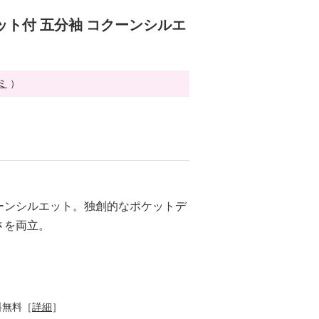
ット付 五分袖 コクーンシルエ
ミ
）
ーンシルエット。独創的なポケットデ
さを両立。
料無料［
詳細
］