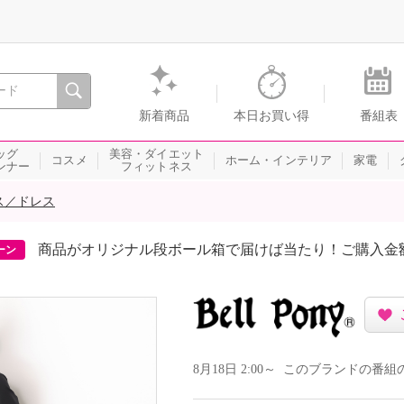
間を。通販・テレビショッピングのショップチャンネル
新着商品
本日お買い得
番組表
ッグ
美容・ダイエット
コスメ
ホーム・インテリア
家電
ンナー
フィットネス
ス／ドレス
商品がオリジナル段ボール箱で届けば当たり！ご購入金
ーン
8月18日 2:00～ このブランドの番