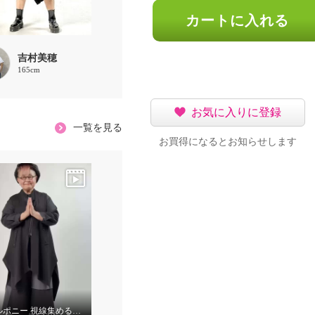
カートに入れる
吉村美穂
165cm
お気に入りに登録
一覧を見る
お買得になるとお知らせします
『ベルポニー 視線集める大人の遊びを装う』 5月11日（月） 12:00〜 / 20:00〜（生放送）