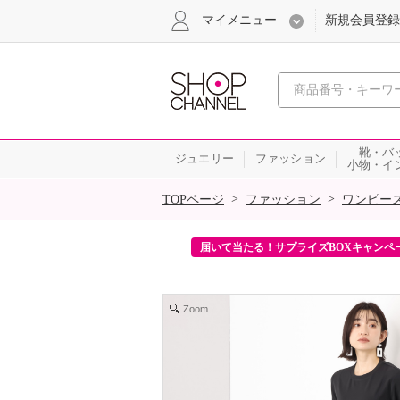
マイメニュー
新規会員登録
心おどる、瞬
靴・バ
ジュエリー
ファッション
小物・イ
SALE
>
>
TOPページ
ファッション
ワンピー
ンを2回プレゼント！
届いて当たる！サプライズBOXキャンペ
Zoom