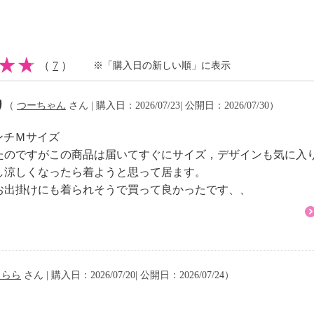
ウレタン８％
可
（
7
）
※「購入日の新しい順」に表示
り
（
つーちゃん
さん | 購入日：2026/07/23| 公開日：2026/07/30）
イクリーニング可
ンチＭサイズ
たのですがこの商品は届いてすぐにサイズ，デザインも気に入
し涼しくなったら着ようと思って居ます。
お出掛けにも着られそうで買って良かったです、、
注意
うらら
さん | 購入日：2026/07/20| 公開日：2026/07/24）