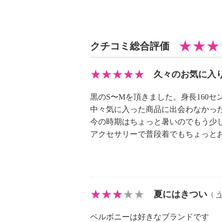
＜布帛部分＞ナイロン９２％、ポリ
【メンテナンス（絵表示ラベル）】
・手洗い：可
・漂白処理：塩素系・酸素系漂白不
クチコミ総合評価
・タンブル乾燥：不可
・自然乾燥：日陰の吊り干し
久々のお気に入
・アイロン仕上げ：可（低温）
・ドライクリーニング：石油系ドラ
黒のS〜Mを頂きました。身長160セ
・ウエットクリーニング：可
中々気に入った商品に出会わなかっ
【メンテナンス（ケアラベル）】
今の時期はちょっと暑いのでもう少
・単品洗い
アクセサリーで普段着でもちょっと
・水や汗などによる色落ち、色移り
・摩擦による色落ち、色移り注意
・過度な力をかけない
【個体差あり】
夏にはきつい
（
・個体差あり
【原産国（地）】
ペルボニーは好きなブランドです