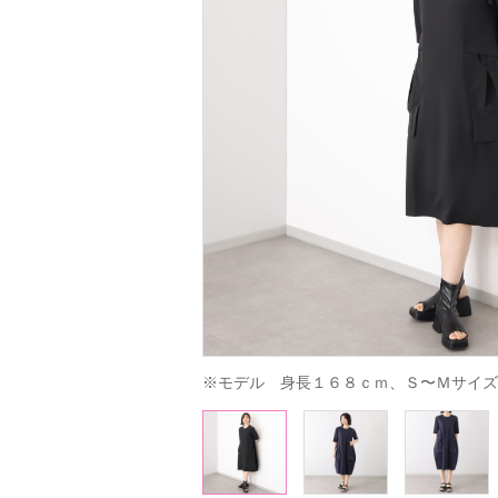
※モデル　身長１６８ｃｍ、Ｓ〜Ｍサイズ