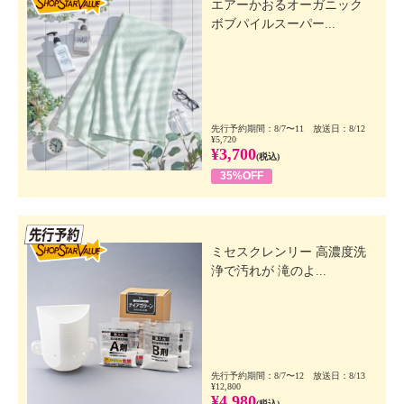
エアーかおるオーガニック
ボブパイルスーパー...
先行予約期間：8/7〜11 放送日：8/12
¥5,720
¥3,700
(税込)
35%OFF
先行SSV
ミセスクレンリー 高濃度洗
浄で汚れが 滝のよ...
先行予約期間：8/7〜12 放送日：8/13
¥12,800
¥4,980
(税込)