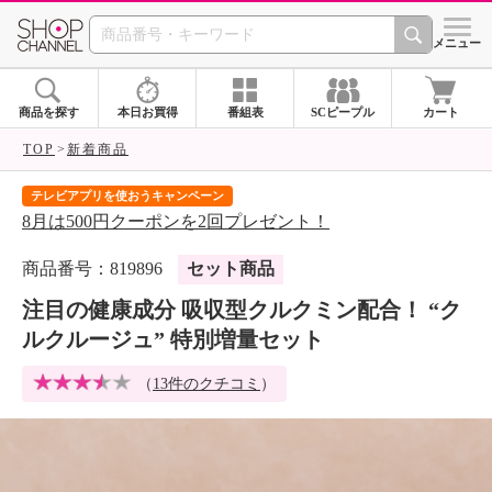
SHOP CHANNEL 
メニュー
商品を探す
本日お買得
番組表
SCピープル
カート
TOP
新着商品
テレビアプリを使おうキャンペーン
届
8月は500円クーポンを2回プレゼント！
ご
商品番号：819896
セット商品
注目の健康成分 吸収型クルクミン配合！ “ク
ルクルージュ” 特別増量セット
（
13件のクチコミ
）