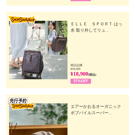
SHOP STAR VALUE
ＥＬＬＥ ＳＰＯＲＴ はっ
水 取り外してリュ...
明日以降
¥44,000
¥18,900
(税込)
57%OFF
先行SSV
エアーかおるオーガニック
ボブパイルスーパー...