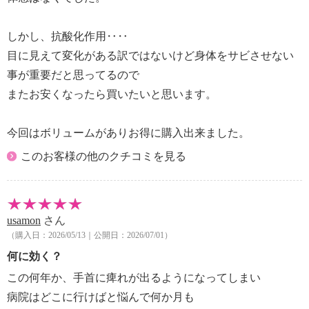
表示しているアレルギー物質は、特定原材料を対象に
しています。
＜クルクミン含有加工食品＞
しかし、抗酸化作用‥‥
■アレルギー表示：なし
目に見えて変化がある訳ではないけど身体をサビさせない
■コンタミネーション注意喚起表示：なし
事が重要だと思ってるので
またお安くなったら買いたいと思います。
[注目の健康成分 吸収型クルクミン配合！ “クルクル
ージュ”]の商品説明
今回はボリュームがありお得に購入出来ました。
健康維持として注目の原料、クルクミンを研究し続け
るメーカー、セラバイオファーマ社が開発した赤い粒
このお客様の他のクチコミを見る
のサプリメント「クルクルージュ」です。
大きく硬い結晶体という特徴をもつクルクミンを、メ
ーカーの技術で水に溶けやすく、吸収しやすくし
た“吸収型クルクミン”（秋ウコン使用）を開発。
usamon
さん
２粒あたり、クルクミンを１８０ｍｇ配合していま
（購入日：2026/05/13｜公開日：2026/07/01）
す。
何に効く？
健康的に活動的な毎日を維持したい方におすすめで
この何年か、手首に痺れが出るようになってしまい
す。
病院はどこに行けばと悩んで何か月も