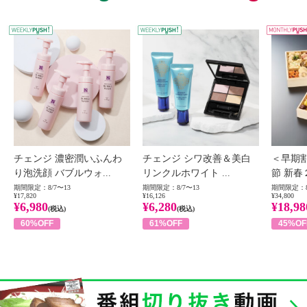
WEEKLY PUSH
W
チェンジ 濃密潤いふんわ
チェンジ シワ改善＆美白
＜早期
り泡洗顔 バブルウォ...
リンクルホワイト ...
節 新春
期間限定：8/7〜13
期間限定：8/7〜13
期間限定：8
¥17,820
¥16,126
¥34,800
¥6,980
¥6,280
¥18,98
(税込)
(税込)
60%OFF
61%OFF
45%OF