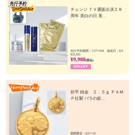
先行SSV
チェンジ ＴＶ通販出演２８
周年 美白の日 美...
先行予約期間：7/27〜8/8 放送日：8/9
¥32,835
¥9,988
(税込)
69%OFF
Happy Price Value
祈平 純金 ２．５ｇ ＰＡＭ
Ｐ社製 バラの妖...
期間限定：8/5〜18