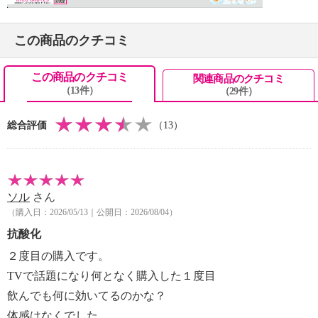
るメーカー、セラバイオファーマ社が開発した赤い粒
のサプリメント「クルクルージュ」です。
この商品のクチコミ
大きく硬い結晶体という特徴をもつクルクミンを、メ
ーカーの技術で水に溶けやすく、吸収しやすくし
この商品のクチコミ
関連商品のクチコミ
た“吸収型クルクミン”を開発。
（13件）
（29件）
２粒あたり、クルクミンを１８０ｍｇ配合していま
す。
総合評価
（13）
健康的に活動的な毎日を維持したい方におすすめで
す。
【何日／何ヶ月／何回分／何食分】
ソル
さん
・約６２日分 ※使用方法により異なる
（購入日：2026/05/13｜公開日：2026/08/04）
【期限表示】
・開封前：商品記載の通り
抗酸化
【同梱書類】
２度目の購入です。
・なし
TVで話題になり何となく購入した１度目
飲んでも何に効いてるのかな？
【アレルギー表示一覧】
体感はなくでした。