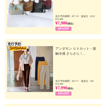
先行予約期間：8/7〜9 放送日：8/10
¥15,800
¥7,980
(税込)
49%OFF
先行SSV
アンダモン ＵＶカット・接
触冷感 さらさら！...
先行予約期間：8/2〜7 放送日：8/8
¥14,300
¥7,990
(税込)
44%OFF