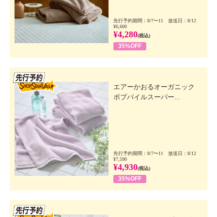
先行予約期間：8/7〜11 放送日：8/12
¥6,600
¥4,280
(税込)
35%OFF
先行SSV
エアーかおるオーガニック
ボブパイルスーパー...
先行予約期間：8/7〜11 放送日：8/12
¥7,590
¥4,930
(税込)
35%OFF
先行SSV