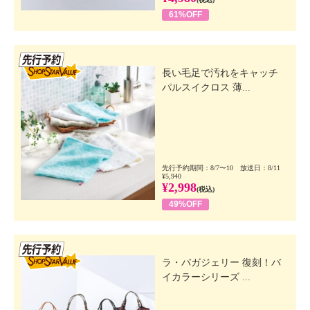
61%OFF
先行SSV
長い毛足で汚れをキャッチ
パルスイクロス 薄...
先行予約期間：8/7〜10 放送日：8/11
¥5,940
¥2,998
(税込)
49%OFF
先行SSV
ラ・バガジェリー 復刻！バ
イカラーシリーズ ...