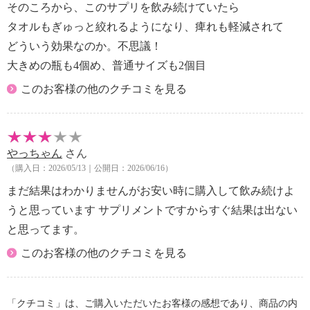
【期限表示】
そのころから、このサプリを飲み続けていたら
・開封前：商品記載の通り
タオルもぎゅっと絞れるようになり、痺れも軽減されて
【何日／何ヶ月／何回分／何食分】
どういう効果なのか。不思議！
・約３１日分 ※使用方法により異なる
大きめの瓶も4個め、普通サイズも2個目
【同梱書類】
・なし
このお客様の他のクチコミを見る
【アレルギー表示一覧】
表示しているアレルギー物質は、特定原材料を対象に
やっちゃん
さん
しています。
（購入日：2026/05/13｜公開日：2026/06/16）
＜クルクミン含有加工食品＞
■アレルギー表示：なし
まだ結果はわかりませんがお安い時に購入して飲み続けよ
■コンタミネーション注意喚起表示：なし
うと思っています サプリメントですからすぐ結果は出ない
と思ってます。
このお客様の他のクチコミを見る
「クチコミ」は、ご購入いただいたお客様の感想であり、商品の内