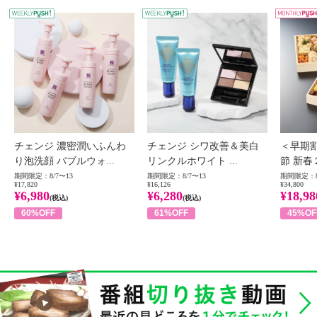
WEEKLY PUSH
W
チェンジ 濃密潤いふんわ
チェンジ シワ改善＆美白
＜早期
り泡洗顔 バブルウォ...
リンクルホワイト ...
節 新春
期間限定：8/7〜13
期間限定：8/7〜13
期間限定：8
¥17,820
¥16,126
¥34,800
¥6,980
¥6,280
¥18,98
(税込)
(税込)
60%OFF
61%OFF
45%OF