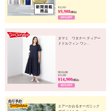
¥32,835
¥9,988
(税込)
69%OFF
GO! GO! VALUE
タマミ ワタナベ ティアー
ドドルフィン ワン...
明日以降
¥25,080
¥14,900
(税込)
40%OFF
先行SSV
エアーかおるオーガニック