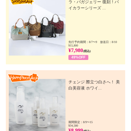
ラ・バガジェリー 復刻！バ
イカラーシリーズ ...
先行予約期間：8/7〜9 放送日：8/10
¥15,800
¥7,980
(税込)
49%OFF
Happy Price Value
チェンジ 際立つ白さへ！ 美
白美容液 ホワイ...
期間限定：8/9〜15
¥34,580
¥8,999