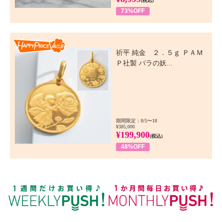
(税込)
73%OFF
Happy Price Value
祈平 純金 ２．５ｇ ＰＡＭ
Ｐ社製 バラの妖...
期間限定：8/5〜18
¥385,000
¥199,900
(税込)
48%OFF