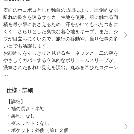
表面のポコポコとした独自の凸凹により、圧倒的な肌
離れの良さを誇るサッカー生地を使用。肌に触れる面
積を最小限におさえるため、汗をかいてもべたつきに
くく、さらりとした爽快な着心地をキープ。また、シ
ワが目立ちにくいので、旅行の移動や、座り仕事の多
い日でも活躍します。
お顔周りをすっきりと見せるキーネックと、二の腕を
やさしくカバーする立体的なボリュームスリーブが、
洗練されたきれい見えを演出。丸みを帯びたコクーン
シルエットは、服の中を風が通るイメージで設計しま
した。たっぷりとした分量感がありながら、驚くほど
軽く、着心地抜群です。一枚でサマになり、夏の日常
仕様・詳細
にゆとりと自信を運びます。
【詳細】
・袖の長さ：半袖
・裏地：なし
・裾スリット：なし
・ポケット：外側（前）２個