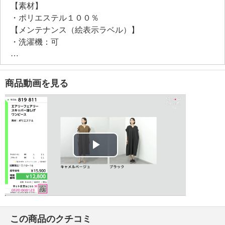
【素材】
・ポリエステル１００％
【メンテナンス（絵表示ラベル）】
・洗濯機：可
・漂白処理：塩素系・酸素系漂白不可
・タンブル乾燥：不可
・自然乾燥：日陰の吊り干し
商品動画を見る
・アイロン仕上げ：可（低温）
・ドライクリーニング：石油系ドライクリーニング可
・ウエットクリーニング：可
【メンテナンス（ケアラベル）】
・ネット使用
【原産国（地）】
Play
・中国製
Video
この商品のクチコミ