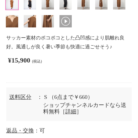
サッカー素材のポコポコとした凸凹感により肌離れ良
好。風通しが良く暑い季節も快適に過ごせそう♪
¥15,900
(税込)
送料区分
： S
（6点まで￥660）
ショップチャンネルカードなら送
料無料［
詳細
］
返品・交換
：可