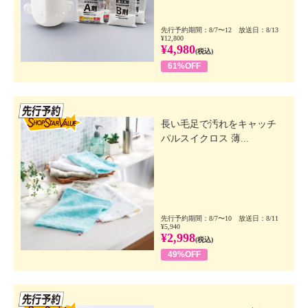
先行予約期間：8/7〜12 放送日：8/13
¥12,800
¥4,980
(税込)
61%OFF
先行SSV
長い毛足で汚れをキャッチ
パルスイクロス 薄...
先行予約期間：8/7〜10 放送日：8/11
¥5,940
¥2,998
(税込)
49%OFF
先行SSV