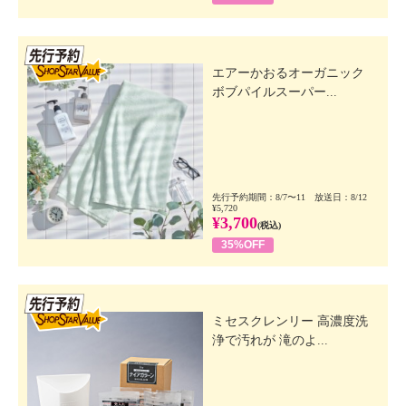
先行SSV
エアーかおるオーガニック
ボブパイルスーパー...
先行予約期間：8/7〜11 放送日：8/12
¥5,720
¥3,700
(税込)
35%OFF
先行SSV
ミセスクレンリー 高濃度洗
浄で汚れが 滝のよ...