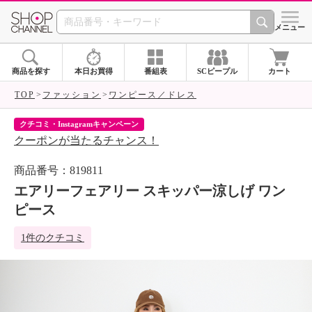
SHOP CHANNEL 
メニュー
商品を探す
本日お買得
番組表
SCピープル
カート
TOP
ファッション
ワンピース／ドレス
クチコミ・Instagramキャンペーン
ネ
クーポンが当たるチャンス！
ネ
商品番号：819811
エアリーフェアリー スキッパー涼しげ ワン
ピース
1件のクチコミ