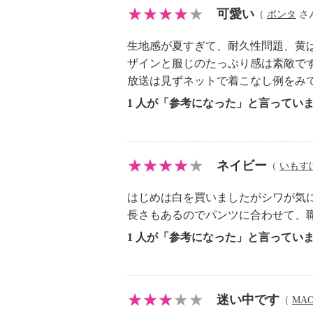
・ドライクリーニング：石油系ドラ
可愛い
（
ポンタ
さん
・ウエットクリーニング：可
【メンテナンス（ケアラベル）】
生地感が夏すぎて、耐久性問題、黄
・ネット使用
ザインと服じのたっぷり感は素敵です
【原産国（地）】
放送は見ずネットで着こなし例をみ
・中国製
1 人が「参考になった」と言ってい
ネイビー
（
いもす
はじめは白を買いましたがシワが気
長さもあるのでパンツに合わせて、
1 人が「参考になった」と言ってい
迷い中です
（
MA