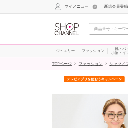
マイメニュー
新規会員登録
心おどる、瞬
靴・バ
ジュエリー
ファッション
小物・イ
SALE
>
>
TOPページ
ファッション
シャツ／
ック！
テレビアプリを使おうキャンペーン