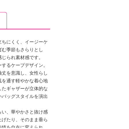
立ちにくく、イージーケ
ばむ季節もさらりとし
感じられ素材感です。
ーするケープデザイン。
袖丈を意識し、女性らし
風を通す軽やかな着心地
したギャザーが立体的な
いバッグスタイルを演出
らい、華やかさと抜け感
上げたり、そのまま垂ら
表情を自在に変えられ