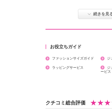
る、忙しい日常に華やかさとゆとり
続きを見
【詳細】
・開きの場所：前中心
・開きの仕様：ボタン
・裏地：なし
・裾スリット：なし
お役立ちガイド
・ポケット：なし
ファッションサイズガイド
ジ
【素材】
・レーヨン８３％、ナイロン１７％
ラッピングサービス
ジ
ービス
【メンテナンス（絵表示ラベル）】
・手洗い：可
・漂白処理：塩素系・酸素系漂白不
・タンブル乾燥：不可
・自然乾燥：日陰の吊り干し
クチコミ総合評価
・アイロン仕上げ：可（低温）