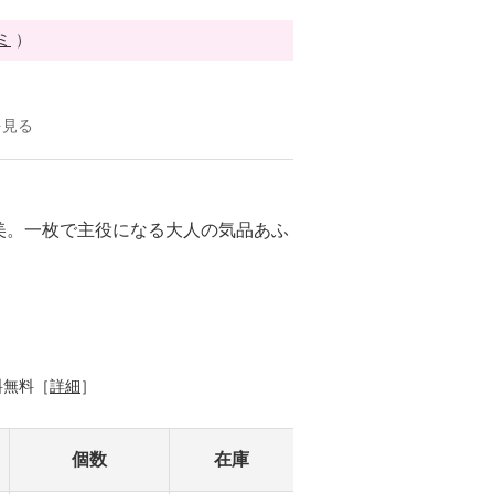
ミ
）
を見る
美。一枚で主役になる大人の気品あふ
料無料［
詳細
］
個数
在庫