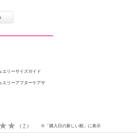
を添える一着です。
る
ュエリーサイズガイド
ュエリーアフターケアサ
可
（
7
）
※「購入日の新しい順」に表示