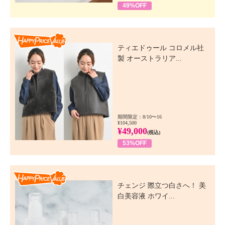
49%OFF
Happy Price Value
ティエドゥール コロメル社
製 オーストラリア...
期間限定：8/10〜16
¥104,500
¥49,000
(税込)
53%OFF
Happy Price Value
チェンジ 際立つ白さへ！ 美
白美容液 ホワイ...