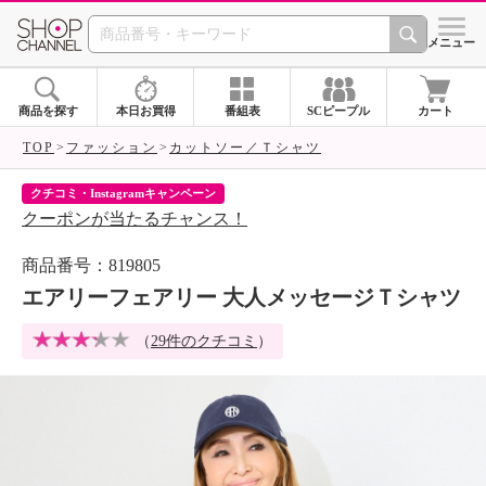
SHOP CHANNEL 
メニュー
商品を探す
本日お買得
番組表
SCピープル
カート
TOP
ファッション
カットソー／Ｔシャツ
クチコミ・Instagramキャンペーン
ネ
クーポンが当たるチャンス！
ネ
商品番号：819805
エアリーフェアリー 大人メッセージＴシャツ
（
29件のクチコミ
）