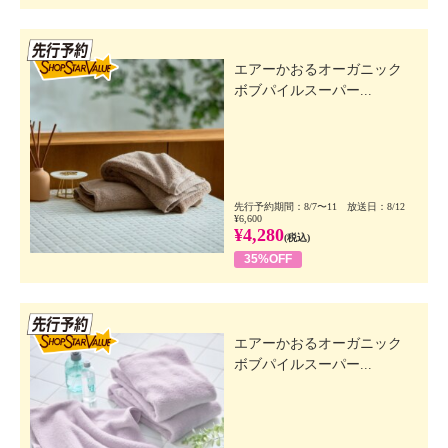
先行SSV
エアーかおるオーガニック
ボブパイルスーパー...
先行予約期間：8/7〜11 放送日：8/12
¥6,600
¥4,280
(税込)
35%OFF
先行SSV
エアーかおるオーガニック
ボブパイルスーパー...