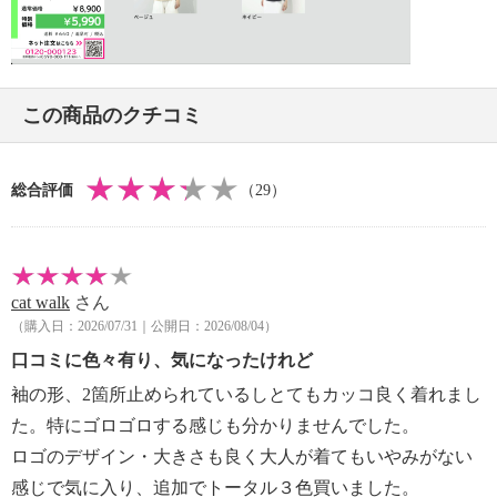
・水や汗などによる色落ち、色移り注意
Video
・摩擦による色落ち、色移り注意
・ネット使用
【原産国（地）】
この商品のクチコミ
・中国製
総合評価
（29）
cat walk
さん
（購入日：2026/07/31｜公開日：2026/08/04）
口コミに色々有り、気になったけれど
袖の形、2箇所止められているしとてもカッコ良く着れまし
た。特にゴロゴロする感じも分かりませんでした。
ロゴのデザイン・大きさも良く大人が着てもいやみがない
感じで気に入り、追加でトータル３色買いました。