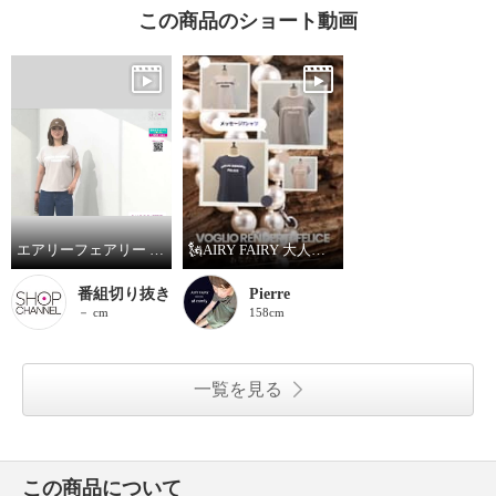
この商品のショート動画
エアリーフェアリー 大人メッセージＴシャツ
🗽AIRY FAIRY 大人メッセージTシャツ
番組切り抜き
Pierre
－ cm
158cm
一覧を見る
この商品について