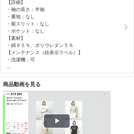
【詳細】
・袖の長さ：半袖
・裏地：なし
・裾スリット：なし
・ポケット：なし
【素材】
・綿９５％、ポリウレタン５％
【メンテナンス（絵表示ラベル）】
・洗濯機：可
・漂白処理：塩素系・酸素系漂白不可
・タンブル乾燥：不可
・自然乾燥：日陰の吊り干し
商品動画を見る
・アイロン仕上げ：可（低温）
・ドライクリーニング：石油系ドライクリーニング可
・ウエットクリーニング：可
【メンテナンス（ケアラベル）】
・長時間照射による変退色注意
・洗濯の繰り返しによる変退色注意
Play
・単品洗い