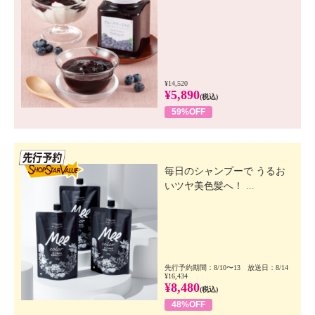
¥14,520
¥5,890
(税込)
59%OFF
先行SSV
毎日のシャンプーで うるお
いツヤ美色髪へ！ ...
先行予約期間：8/10〜13 放送日：8/14
¥16,434
¥8,480
(税込)
48%OFF