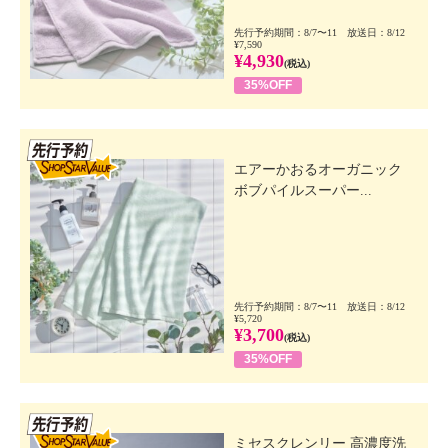
先行予約期間：8/7〜11 放送日：8/12
¥7,590
¥4,930
(税込)
35%OFF
先行SSV
エアーかおるオーガニック
ボブパイルスーパー...
先行予約期間：8/7〜11 放送日：8/12
¥5,720
¥3,700
(税込)
35%OFF
先行SSV
ミセスクレンリー 高濃度洗