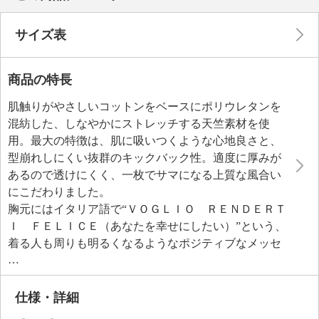
サイズ表
商品の特長
肌触りがやさしいコットンをベースにポリウレタンを
混紡した、しなやかにストレッチする天竺素材を使
用。最大の特徴は、肌に吸いつくような心地良さと、
型崩れしにくい抜群のキックバック性。適度に厚みが
あるので透けにくく、一枚でサマになる上質な風合い
にこだわりました。
胸元にはイタリア語で“ＶＯＧＬＩＯ ＲＥＮＤＥＲＴ
Ｉ ＦＥＬＩＣＥ（あなたを幸せにしたい）”という、
着る人も周りも明るくなるようなポジティブなメッセ
ージロゴを配置。
二の腕を美しくカバーするドルマンスリーブは、袖口
を折り返すことでカジュアルなＴシャツにブラウスの
仕様・詳細
ような上品さを添えることができます。