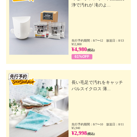
浄で汚れが 滝のよ...
先行予約期間：8/7〜12 放送日：8/13
¥12,800
¥4,980
(税込)
61%OFF
先行SSV
長い毛足で汚れをキャッチ
パルスイクロス 薄...
先行予約期間：8/7〜10 放送日：8/11
¥5,940
¥2,998
(税込)