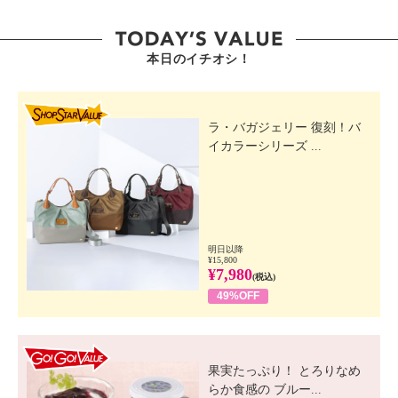
本日のイチオシ！
SHOP STAR VALUE
ラ・バガジェリー 復刻！バ
イカラーシリーズ ...
明日以降
¥15,800
¥7,980
(税込)
49%OFF
GO! GO! VALUE
果実たっぷり！ とろりなめ
らか食感の ブルー...