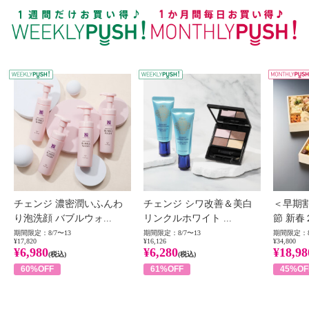
WEEKLY PUSH
W
チェンジ 濃密潤いふんわ
チェンジ シワ改善＆美白
＜早期
り泡洗顔 バブルウォ...
リンクルホワイト ...
節 新春
期間限定：8/7〜13
期間限定：8/7〜13
期間限定：8
¥17,820
¥16,126
¥34,800
¥6,980
¥6,280
¥18,98
(税込)
(税込)
60%OFF
61%OFF
45%OF