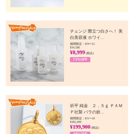
Happy Price value
チェンジ 際立つ白さへ！ 美
白美容液 ホワイ...
期間限定：8/9〜15
¥34,580
¥8,999
(税込)
73%OFF
Happy Price value
祈平 純金 ２．５ｇ ＰＡＭ
Ｐ社製 バラの妖...
期間限定：8/5〜18
¥385,000
¥199,900
(税込)