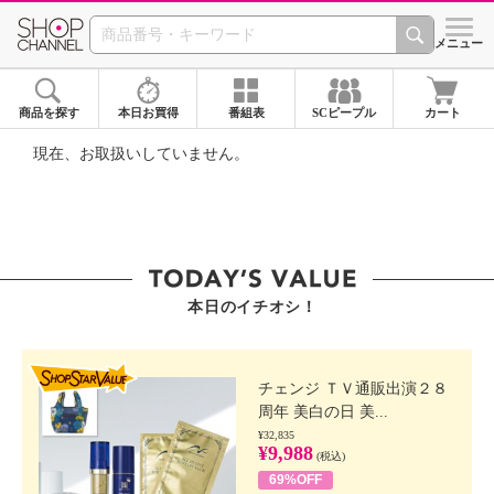
SHOP CHANNEL ショ
メニュー
商品を探す
本日お買得
番組表
SCピープル
カート
現在、お取扱いしていません。
本日のイチオシ！
SHOP STAR VALUE
チェンジ ＴＶ通販出演２８
周年 美白の日 美...
¥32,835
¥9,988
(税込)
69%OFF