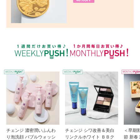
48%OFF
WEEKLY PUSH
W
チェンジ 濃密潤いふんわ
チェンジ シワ改善＆美白
＜早期
り泡洗顔 バブルウォッシ
リンクルホワイト ＢＢク
節 新