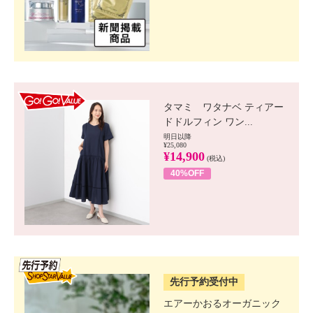
GO!GO! VALUE
タマミ ワタナベ ティアー
ドドルフィン ワン...
明日以降
¥25,080
¥14,900
(税込)
40%OFF
SSV先行
先行予約受付中
エアーかおるオーガニック