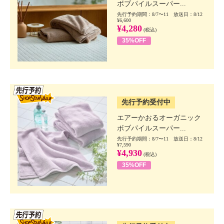
ボブパイルスーパー...
先行予約期間：8/7〜11 放送日：8/12
¥6,600
¥4,280
(税込)
35%OFF
SSV先行
先行予約受付中
エアーかおるオーガニック
ボブパイルスーパー...
先行予約期間：8/7〜11 放送日：8/12
¥7,590
¥4,930
(税込)
35%OFF
SSV先行