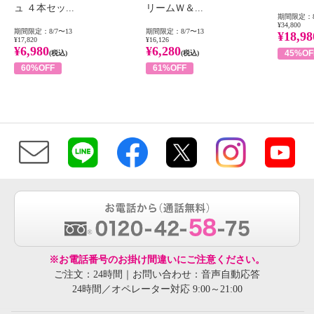
ュ ４本セッ...
リームＷ＆...
期間限定：8
¥34,800
期間限定：8/7〜13
期間限定：8/7〜13
¥18,98
¥17,820
¥16,126
¥6,980
¥6,280
45%OF
(税込)
(税込)
60%OFF
61%OFF
※お電話番号のお掛け間違いにご注意ください。
ご注文：24時間｜お問い合わせ：音声自動応答
24時間／オペレーター対応 9:00～21:00