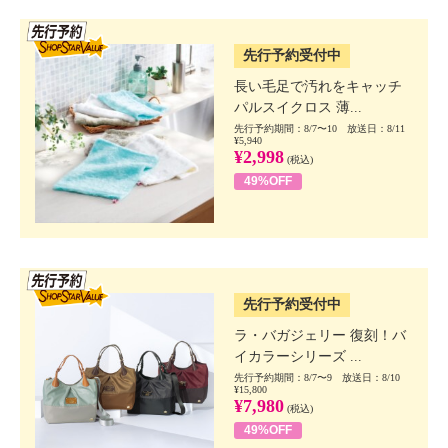
SSV先行
先行予約受付中
長い毛足で汚れをキャッチ
パルスイクロス 薄...
先行予約期間：8/7〜10 放送日：8/11
¥5,940
¥2,998
(税込)
49%OFF
SSV先行
先行予約受付中
ラ・バガジェリー 復刻！バ
イカラーシリーズ ...
先行予約期間：8/7〜9 放送日：8/10
¥15,800
¥7,980
(税込)
49%OFF