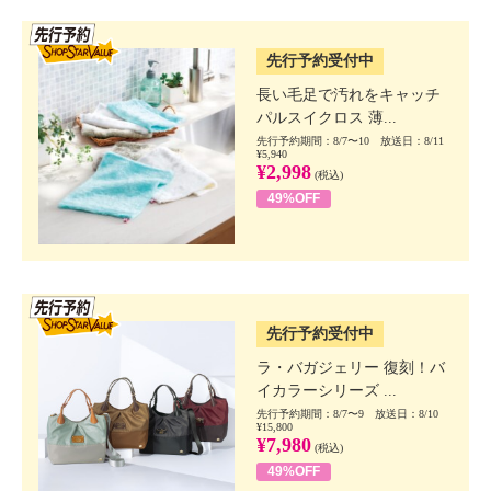
SSV先行
先行予約受付中
長い毛足で汚れをキャッチ
パルスイクロス 薄...
先行予約期間：8/7〜10 放送日：8/11
¥5,940
¥2,998
(税込)
49%OFF
SSV先行
先行予約受付中
ラ・バガジェリー 復刻！バ
イカラーシリーズ ...
先行予約期間：8/7〜9 放送日：8/10
¥15,800
¥7,980
(税込)
49%OFF