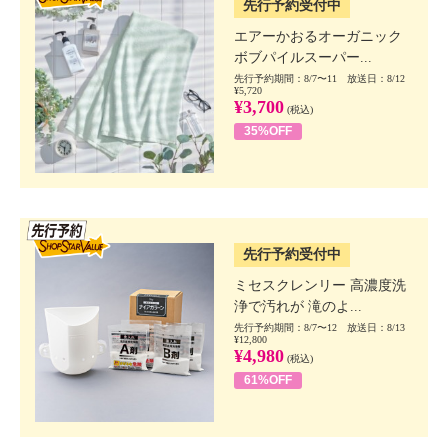
先行予約受付中
エアーかおるオーガニック
ボブパイルスーパー...
先行予約期間：8/7〜11 放送日：8/12
¥5,720
¥3,700
(税込)
35%OFF
SSV先行
先行予約受付中
ミセスクレンリー 高濃度洗
浄で汚れが 滝のよ...
先行予約期間：8/7〜12 放送日：8/13
¥12,800
¥4,980
(税込)
61%OFF