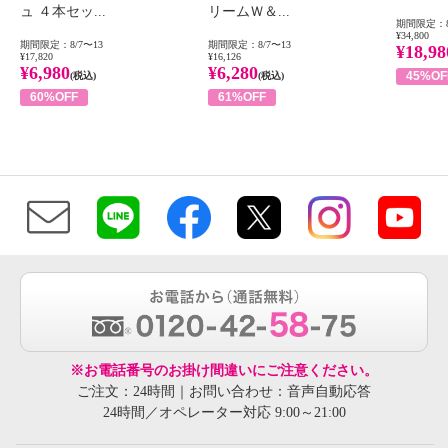
ュ ４本セッ...
リームＷ＆...
期間限定：8
¥34,800
期間限定：8/7〜13
期間限定：8/7〜13
¥18,98
¥17,820
¥16,126
¥6,980
¥6,280
45%OF
(税込)
(税込)
60%OFF
61%OFF
※お電話番号のお掛け間違いにご注意ください。
ご注文：24時間｜お問い合わせ：音声自動応答
24時間／オペレーター対応 9:00～21:00