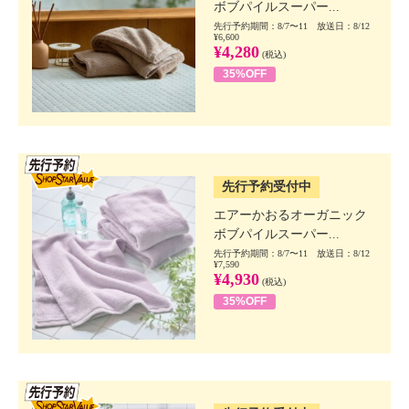
ボブパイルスーパー...
先行予約期間：8/7〜11 放送日：8/12
¥6,600
¥4,280
(税込)
35%OFF
SSV先行
先行予約受付中
エアーかおるオーガニック
ボブパイルスーパー...
先行予約期間：8/7〜11 放送日：8/12
¥7,590
¥4,930
(税込)
35%OFF
SSV先行