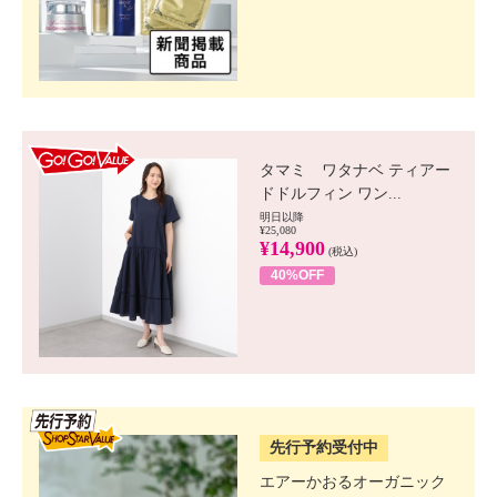
GO!GO! VALUE
タマミ ワタナベ ティアー
ドドルフィン ワン...
明日以降
¥25,080
¥14,900
(税込)
40%OFF
SSV先行
先行予約受付中
エアーかおるオーガニック