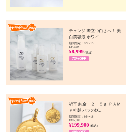
Happy Price value
チェンジ 際立つ白さへ！ 美
白美容液 ホワイ...
期間限定：8/9〜15
¥34,580
¥8,999
(税込)
73%OFF
Happy Price value
祈平 純金 ２．５ｇ ＰＡＭ
Ｐ社製 バラの妖...
期間限定：8/5〜18
¥385,000
¥199,900
(税込)