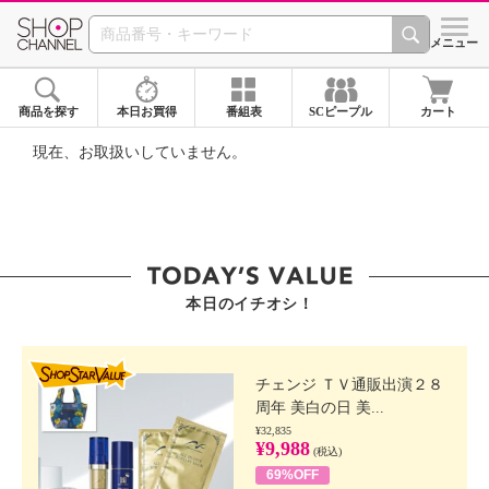
SHOP CHANNEL ショ
メニュー
商品を探す
本日お買得
番組表
SCピープル
カート
現在、お取扱いしていません。
本日のイチオシ！
SHOP STAR VALUE
チェンジ ＴＶ通販出演２８
周年 美白の日 美...
¥32,835
¥9,988
(税込)
69%OFF