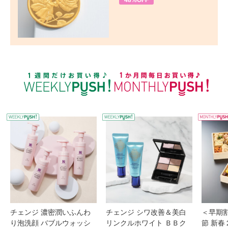
48%OFF
WEEKLY PUSH
W
チェンジ 濃密潤いふんわ
チェンジ シワ改善＆美白
＜早期
り泡洗顔 バブルウォッシ
リンクルホワイト ＢＢク
節 新