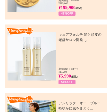
期間限定：8/5〜18
¥385,000
¥199,900
(税込)
48%OFF
Happy Price Value
キュアフォルテ 髪と頭皮の
老舗サロン開発 し...
期間限定：8/1〜7
¥13,200
¥5,990
(税込)
54%OFF
Happy Price Value
アンリック オー ブルー
軽やかに風をまとう...