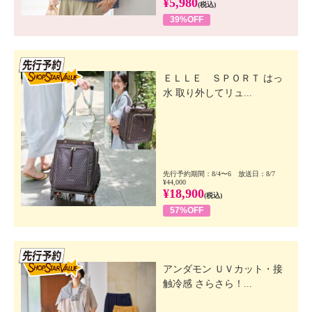
¥5,980
(税込)
39%OFF
先行SSV
ＥＬＬＥ ＳＰＯＲＴ はっ
水 取り外してリュ...
先行予約期間：8/4〜6 放送日：8/7
¥44,000
¥18,900
(税込)
57%OFF
先行SSV
アンダモン ＵＶカット・接
触冷感 さらさら！...