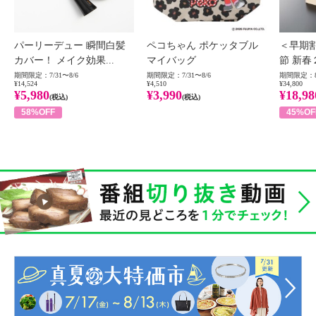
パーリーデュー 瞬間白髪
ペコちゃん ポケッタブル
＜早期
カバー！ メイク効果...
マイバッグ
節 新春
期間限定：7/31〜8/6
期間限定：7/31〜8/6
期間限定：8
¥14,524
¥4,510
¥34,800
¥5,980
¥3,990
¥18,98
(税込)
(税込)
58%OFF
45%OF