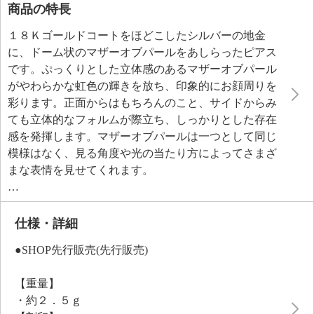
商品の特長
１８Ｋゴールドコートをほどこしたシルバーの地金
に、ドーム状のマザーオブパールをあしらったピアス
です。ぷっくりとした立体感のあるマザーオブパール
がやわらかな虹色の輝きを放ち、印象的にお顔周りを
彩ります。正面からはもちろんのこと、サイドからみ
ても立体的なフォルムが際立ち、しっかりとした存在
感を発揮します。マザーオブパールは一つとして同じ
模様はなく、見る角度や光の当たり方によってさまざ
まな表情を見せてくれます。
マザーオブパールとポストをつなぐ部分にはデザイン
をほどこし、ラウンドブリリアントカットのＣＺを４
石ずつ（片耳）セッティングしたことで、より洗練さ
仕様・詳細
れた印象に。
●SHOP先行販売(先行販売)
【重量】
・約２．５ｇ