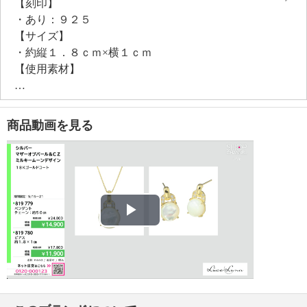
【刻印】
・あり：９２５
【サイズ】
・約縦１．８ｃｍ×横１ｃｍ
【使用素材】
・シルバー９２５
・シリコーン
【メッキ素材】
商品動画を見る
・材質：ゴールドコート（１８Ｋ）
【その他】
・個体差あり
Play
Video