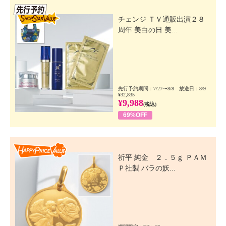
先行SSV
チェンジ ＴＶ通販出演２８
周年 美白の日 美...
先行予約期間：7/27〜8/8 放送日：8/9
¥32,835
¥9,988
(税込)
69%OFF
Happy Price Value
祈平 純金 ２．５ｇ ＰＡＭ
Ｐ社製 バラの妖...