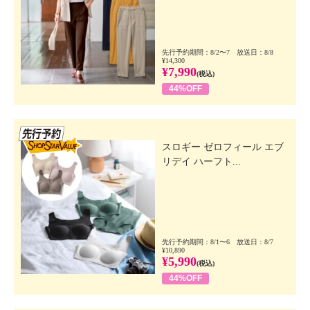
先行予約期間：8/2〜7 放送日：8/8
¥14,300
¥7,990
(税込)
44%OFF
先行SSV
スロギー ゼロフィール エブ
リデイ ハーフト...
先行予約期間：8/1〜6 放送日：8/7
¥10,890
¥5,990
(税込)
44%OFF