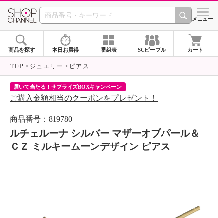
SHOP CHANNEL 
メニュー
商品を探す
本日お買得
番組表
SCピープル
カート
TOP
ジュエリー
ピアス
届いて当たる！サプライズBOXキャンペーン
ク
ご購入金額相当のクーポンをプレゼント！
ク
商品番号：819780
ルチェルーナ シルバー マザーオブパール＆
ＣＺ ミルキームーンデザイン ピアス