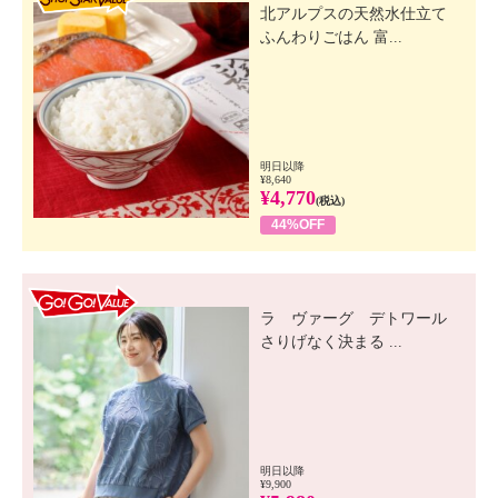
北アルプスの天然水仕立て
ふんわりごはん 富...
明日以降
¥8,640
¥4,770
(税込)
44%OFF
GO! GO! VALUE
ラ ヴァーグ デトワール
さりげなく決まる ...
明日以降
¥9,900