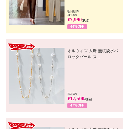
明日以降
¥14,300
¥7,990
(税込)
44%OFF
GO! GO! VALUE
オルウィズ 大珠 無核淡水バ
ロックパール ス...
¥33,500
¥17,500
(税込)
47%OFF
GO! GO! VALUE