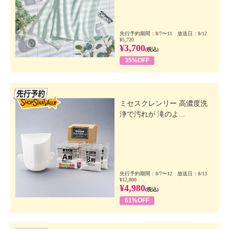
先行予約期間：8/7〜11 放送日：8/12
¥5,720
¥3,700
(税込)
35%OFF
先行SSV
ミセスクレンリー 高濃度洗
浄で汚れが 滝のよ...
先行予約期間：8/7〜12 放送日：8/13
¥12,800
¥4,980
(税込)
61%OFF