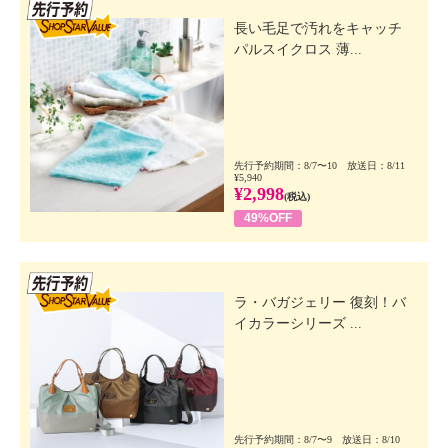
先行SSV
長い毛足で汚れをキャッチ
パルスイクロス 薄...
先行予約期間：8/7〜10 放送日：8/11
¥5,940
¥2,998
(税込)
49%OFF
先行SSV
ラ・バガジェリー 復刻！バ
イカラーシリーズ ...
先行予約期間：8/7〜9 放送日：8/10