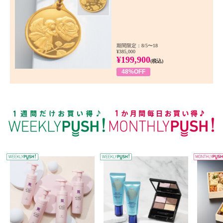
期間限定：8/5〜18
¥385,000
¥199,900
(税込)
48%OFF
WEEKLY PUSH
W