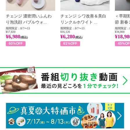
チェンジ 濃密潤いふんわ
チェンジ シワ改善＆美白
＜早期
り泡洗顔 バブルウォ...
リンクルホワイト ...
節 新春
期間限定：8/7〜13
期間限定：8/7〜13
期間限定：8
¥17,820
¥16,126
¥34,800
¥6,980
¥6,280
¥18,98
(税込)
(税込)
60%OFF
61%OFF
45%OF