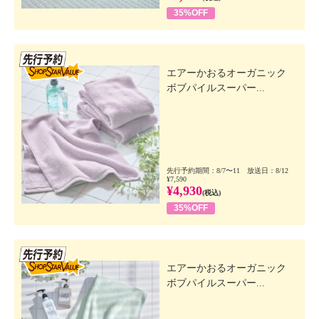
35%OFF
先行SSV
エアーかおるオーガニック
ボブパイルスーパー...
先行予約期間：8/7〜11 放送日：8/12
¥7,590
¥4,930
(税込)
35%OFF
先行SSV
エアーかおるオーガニック
ボブパイルスーパー...