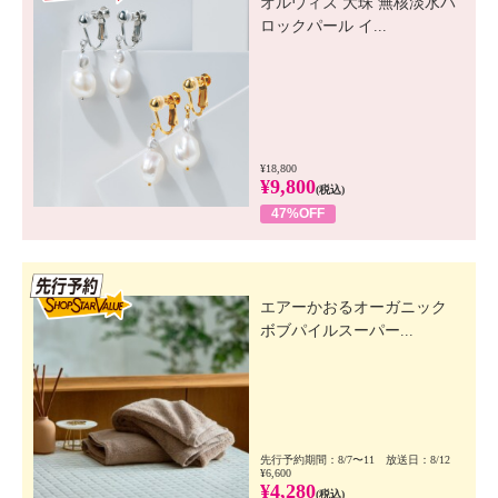
オルウィズ 大珠 無核淡水バ
ロックパール イ...
¥18,800
¥9,800
(税込)
47%OFF
先行SSV
エアーかおるオーガニック
ボブパイルスーパー...
先行予約期間：8/7〜11 放送日：8/12
¥6,600
¥4,280
(税込)