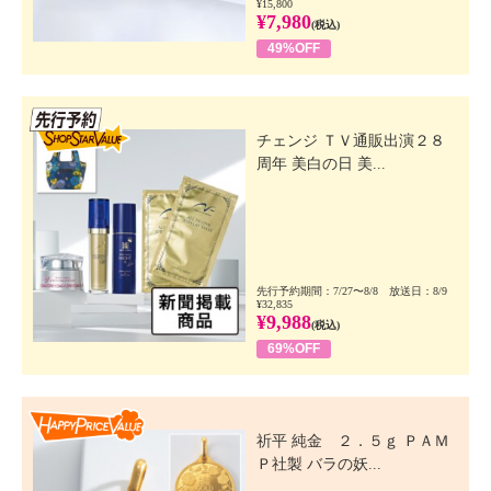
¥15,800
¥7,980
(税込)
49%OFF
先行SSV
チェンジ ＴＶ通販出演２８
周年 美白の日 美...
先行予約期間：7/27〜8/8 放送日：8/9
¥32,835
¥9,988
(税込)
69%OFF
Happy Price Value
祈平 純金 ２．５ｇ ＰＡＭ
Ｐ社製 バラの妖...