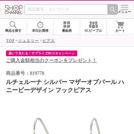
SHOP CHANNEL 
メニュー
商品を探す
本日お買得
番組表
SCピープル
カート
TOP
ジュエリー
ピアス
届いて当たる！サプライズBOXキャンペーン
ク
ご購入金額相当のクーポンをプレゼント！
ク
商品番号：819778
ルチェルーナ シルバー マザーオブパール ハ
ニービーデザイン フックピアス