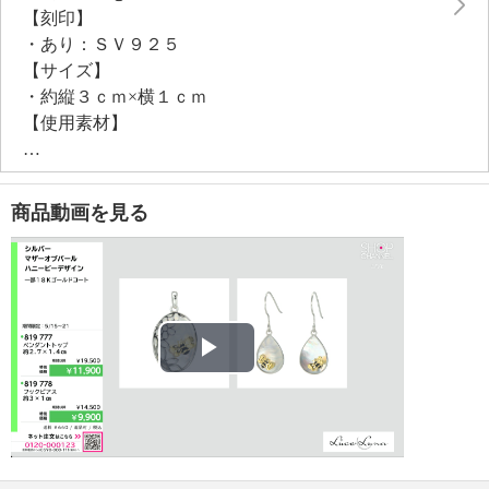
【刻印】
・あり：ＳＶ９２５
【サイズ】
・約縦３ｃｍ×横１ｃｍ
【使用素材】
・シルバー９２５
・シリコーン、エポキシ樹脂
【メッキ素材】
商品動画を見る
・材質：ゴールドコート（１８Ｋ）、ロジウムコート
【その他】
・個体差あり
Play
Video