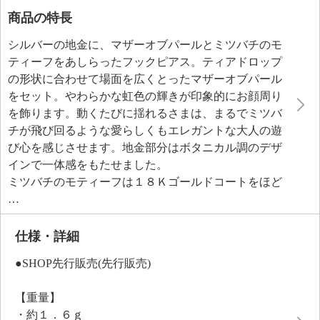
商品の特長
シルバーの地金に、マザーオブパールとミツバチのモ
ティーフをあしらったフックピアス。ティアドロップ
の形状に合わせて場面を広くとったマザーオブパール
をセット。やわらかな虹色の輝きが印象的にお顔周り
を飾ります。動くたびに揺れるさまは、まるでミツバ
チが飛び回るような愛らしくもエレガントな大人の遊
び心を感じさせます。地金部分はボタニカル調のデザ
インで一体感をもたせました。
ミツバチのモティーフは１８Ｋゴールドコートをほど
こし、部分的にブラックのエポキシ樹脂を用いたこと
で、チャーミングな存在感を引き立てています。ティ
アドロップ型の流れるような曲線が女性らしい優雅な
仕様・詳細
印象を与えてくれそう。
●SHOP先行販売(先行販売)
幸せの象徴とされるミツバチのモティーフを身に着け
て、他の人とは一味違った上質なおしゃれをお楽しみ
【重量】
ください。
・約１．６ｇ