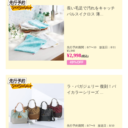
先行SSV
長い毛足で汚れをキャッチ
パルスイクロス 薄...
先行予約期間：8/7〜10 放送日：8/11
¥5,940
¥2,998
(税込)
49%OFF
先行SSV
ラ・バガジェリー 復刻！バ
イカラーシリーズ ...
先行予約期間：8/7〜9 放送日：8/10