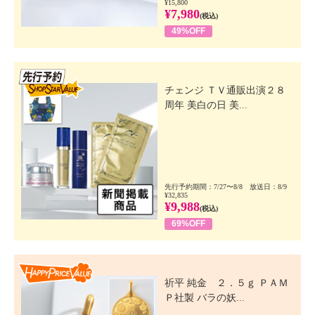
¥15,800
¥7,980
(税込)
49%OFF
先行SSV
チェンジ ＴＶ通販出演２８
周年 美白の日 美...
先行予約期間：7/27〜8/8 放送日：8/9
¥32,835
¥9,988
(税込)
69%OFF
Happy Price Value
祈平 純金 ２．５ｇ ＰＡＭ
Ｐ社製 バラの妖...