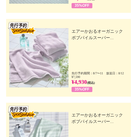
35%OFF
先行SSV
エアーかおるオーガニック
ボブパイルスーパー...
先行予約期間：8/7〜11 放送日：8/12
¥7,590
¥4,930
(税込)
35%OFF
先行SSV
エアーかおるオーガニック
ボブパイルスーパー...