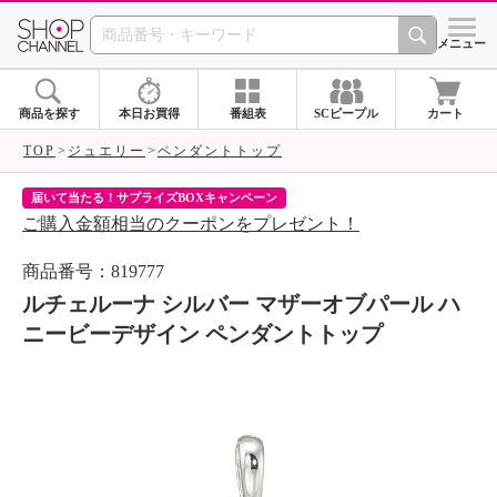
SHOP CHANNEL 
メニュー
商品を探す
本日お買得
番組表
SCピープル
カート
TOP
ジュエリー
ペンダントトップ
届いて当たる！サプライズBOXキャンペーン
ク
ご購入金額相当のクーポンをプレゼント！
ク
商品番号：819777
ルチェルーナ シルバー マザーオブパール ハ
ニービーデザイン ペンダントトップ