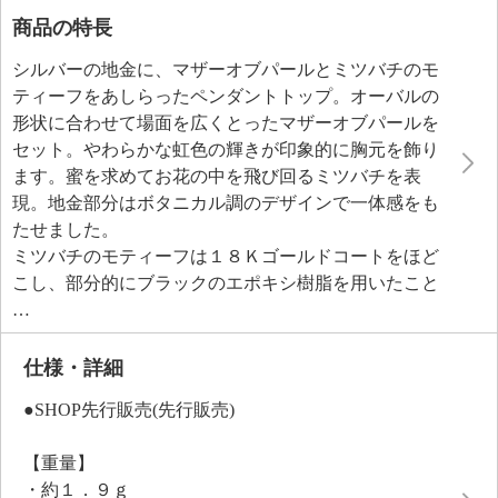
商品の特長
シルバーの地金に、マザーオブパールとミツバチのモ
ティーフをあしらったペンダントトップ。オーバルの
形状に合わせて場面を広くとったマザーオブパールを
セット。やわらかな虹色の輝きが印象的に胸元を飾り
ます。蜜を求めてお花の中を飛び回るミツバチを表
現。地金部分はボタニカル調のデザインで一体感をも
たせました。
ミツバチのモティーフは１８Ｋゴールドコートをほど
こし、部分的にブラックのエポキシ樹脂を用いたこと
で、チャーミングな存在感を引き立てています。縦型
のオーバルシェイプなので胸元をすっきりと見せてく
れそう。
仕様・詳細
幸せの象徴とされるミツバチのモティーフを身に着け
●SHOP先行販売(先行販売)
て、他の人とは一味違った上質なおしゃれをお楽しみ
ください。
【重量】
・約１．９ｇ