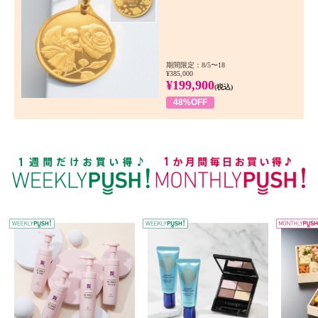
期間限定：8/5〜18
¥385,000
¥199,900
(税込)
48%OFF
WEEKLY PUSH
W