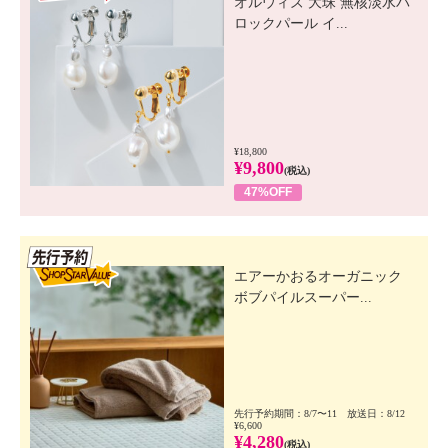
オルウィズ 大珠 無核淡水バ
ロックパール イ...
¥18,800
¥9,800
(税込)
47%OFF
先行SSV
エアーかおるオーガニック
ボブパイルスーパー...
先行予約期間：8/7〜11 放送日：8/12
¥6,600
¥4,280
(税込)