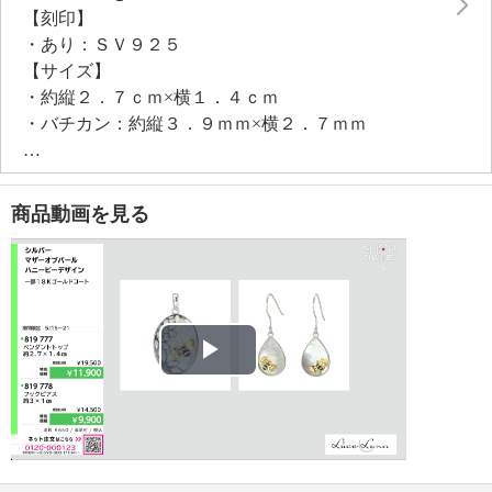
【刻印】
・あり：ＳＶ９２５
【サイズ】
・約縦２．７ｃｍ×横１．４ｃｍ
・バチカン：約縦３．９ｍｍ×横２．７ｍｍ
【使用素材】
・シルバー９２５
・エポキシ樹脂
商品動画を見る
【メッキ素材】
・材質：ゴールドコート（１８Ｋ）、ロジウムコート
【その他】
・個体差あり
Play
Video