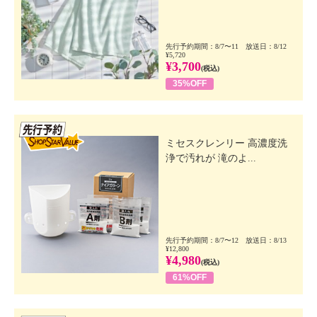
先行予約期間：8/7〜11 放送日：8/12
¥5,720
¥3,700
(税込)
35%OFF
先行SSV
ミセスクレンリー 高濃度洗
浄で汚れが 滝のよ...
先行予約期間：8/7〜12 放送日：8/13
¥12,800
¥4,980
(税込)
61%OFF