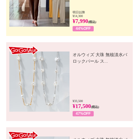
明日以降
¥14,300
¥7,990
(税込)
44%OFF
GO! GO! VALUE
オルウィズ 大珠 無核淡水バ
ロックパール ス...
¥33,500
¥17,500
(税込)
47%OFF
GO! GO! VALUE