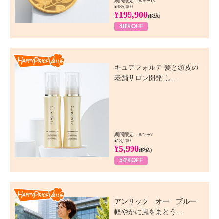
期間限定：8/5〜18
¥385,000
¥199,900
(税込)
48%OFF
Happy Price Value
キュアフォルテ 髪と頭皮の
老舗サロン開発 し...
期間限定：8/1〜7
¥13,200
¥5,990
(税込)
54%OFF
Happy Price Value
アンリック オー ブルー
軽やかに風をまとう...