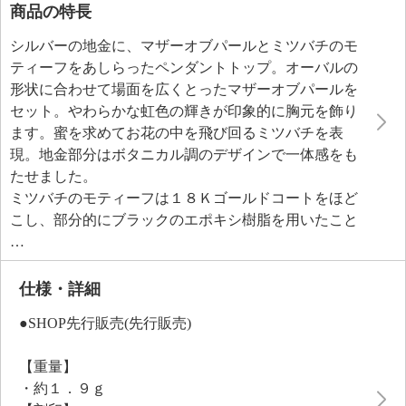
商品の特長
シルバーの地金に、マザーオブパールとミツバチのモ
ティーフをあしらったペンダントトップ。オーバルの
形状に合わせて場面を広くとったマザーオブパールを
セット。やわらかな虹色の輝きが印象的に胸元を飾り
ます。蜜を求めてお花の中を飛び回るミツバチを表
現。地金部分はボタニカル調のデザインで一体感をも
たせました。
ミツバチのモティーフは１８Ｋゴールドコートをほど
こし、部分的にブラックのエポキシ樹脂を用いたこと
で、チャーミングな存在感を引き立てています。縦型
のオーバルシェイプなので胸元をすっきりと見せてく
れそう。
仕様・詳細
幸せの象徴とされるミツバチのモティーフを身に着け
●SHOP先行販売(先行販売)
て、他の人とは一味違った上質なおしゃれをお楽しみ
ください。
【重量】
・約１．９ｇ