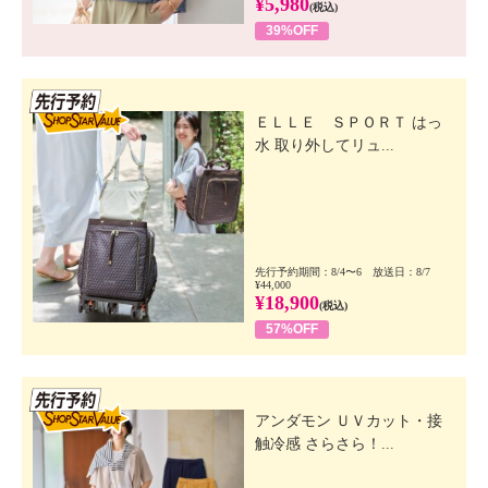
¥5,980
(税込)
39%OFF
先行SSV
ＥＬＬＥ ＳＰＯＲＴ はっ
水 取り外してリュ...
先行予約期間：8/4〜6 放送日：8/7
¥44,000
¥18,900
(税込)
57%OFF
先行SSV
アンダモン ＵＶカット・接
触冷感 さらさら！...