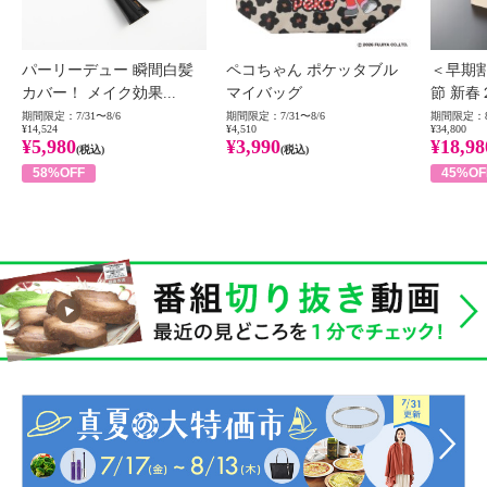
パーリーデュー 瞬間白髪
ペコちゃん ポケッタブル
＜早期
カバー！ メイク効果...
マイバッグ
節 新春
期間限定：7/31〜8/6
期間限定：7/31〜8/6
期間限定：8
¥14,524
¥4,510
¥34,800
¥5,980
¥3,990
¥18,98
(税込)
(税込)
58%OFF
45%OF