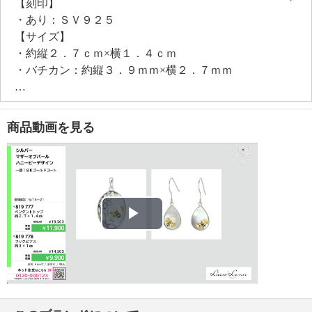
【刻印】
・あり：ＳＶ９２５
【サイズ】
・約縦２．７ｃｍ×横１．４ｃｍ
・バチカン：約縦３．９ｍｍ×横２．７ｍｍ
【使用素材】
・シルバー９２５
・エポキシ樹脂
商品動画を見る
【メッキ素材】
・材質：ゴールドコート（１８Ｋ）、ロジウムコート
【その他】
・個体差あり
Play
Video