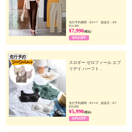
先行予約期間：8/2〜7 放送日：8/8
¥14,300
¥7,990
(税込)
44%OFF
先行SSV
スロギー ゼロフィール エブ
リデイ ハーフト...
先行予約期間：8/1〜6 放送日：8/7
¥10,890
¥5,990
(税込)
44%OFF