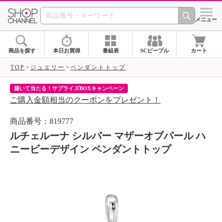
SHOP CHANNEL 
メニュー
商品を探す
本日お買得
番組表
SCピープル
カート
TOP
ジュエリー
ペンダントトップ
届いて当たる！サプライズBOXキャンペーン
ク
ご購入金額相当のクーポンをプレゼント！
ク
商品番号：819777
ルチェルーナ シルバー マザーオブパール ハ
ニービーデザイン ペンダントトップ