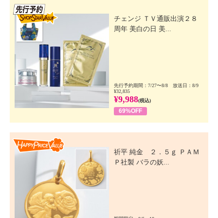
先行SSV
チェンジ ＴＶ通販出演２８
周年 美白の日 美...
先行予約期間：7/27〜8/8 放送日：8/9
¥32,835
¥9,988
(税込)
69%OFF
Happy Price Value
祈平 純金 ２．５ｇ ＰＡＭ
Ｐ社製 バラの妖...