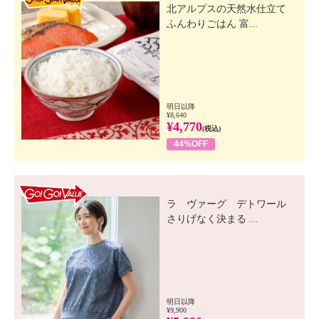
北アルプスの天然水仕立て
ふんわりごはん 富...
明日以降
¥8,640
¥4,770
(税込)
44%OFF
GO! GO! VALUE
ラ ヴァーグ デトワール
さりげなく決まる ...
明日以降
¥9,900