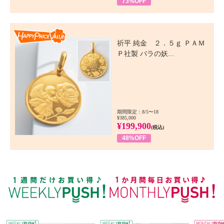
73%OFF
Happy Price Value
祈平 純金 ２．５ｇ ＰＡＭ
Ｐ社製 バラの妖...
期間限定：8/5〜18
¥385,000
¥199,900
(税込)
48%OFF
WEEKLY PUSH
W