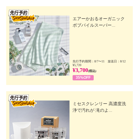
先行SSV
エアーかおるオーガニック
ボブパイルスーパー...
先行予約期間：8/7〜11 放送日：8/12
¥5,720
¥3,700
(税込)
35%OFF
先行SSV
ミセスクレンリー 高濃度洗
浄で汚れが 滝のよ...