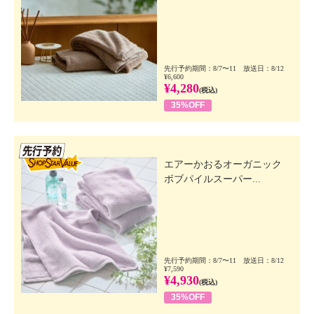
先行予約期間：8/7〜11 放送日：8/12
¥6,600
¥4,280
(税込)
35%OFF
先行SSV
エアーかおるオーガニック
ボブパイルスーパー...
先行予約期間：8/7〜11 放送日：8/12
¥7,590
¥4,930
(税込)
35%OFF