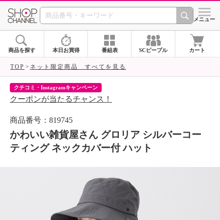
SHOP CHANNEL 
メニュー
商品を探す
本日お買得
番組表
SCピープル
カート
TOP
ネット限定商品 すべてを見る
クチコミ・Instagramキャンペーン
ネ
クーポンが当たるチャンス！
ネ
商品番号：819745
かわいい雑貨屋さん グロリア シルバーコー
ティング ネックカバー付 ハット