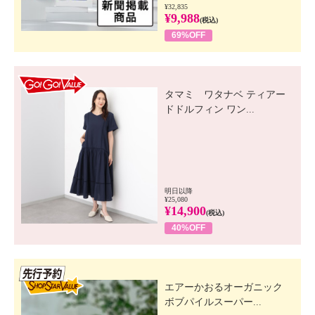
¥32,835
¥9,988
(税込)
69%OFF
GO! GO! VALUE
タマミ ワタナベ ティアー
ドドルフィン ワン...
明日以降
¥25,080
¥14,900
(税込)
40%OFF
先行SSV
エアーかおるオーガニック
ボブパイルスーパー...