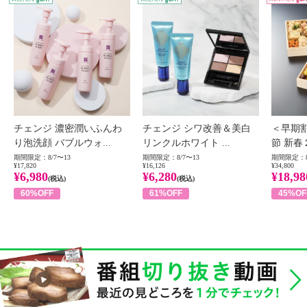
チェンジ 濃密潤いふんわ
チェンジ シワ改善＆美白
＜早期
り泡洗顔 バブルウォ...
リンクルホワイト ...
節 新春
期間限定：8/7〜13
期間限定：8/7〜13
期間限定：8
¥17,820
¥16,126
¥34,800
¥6,980
¥6,280
¥18,98
(税込)
(税込)
60%OFF
61%OFF
45%OF