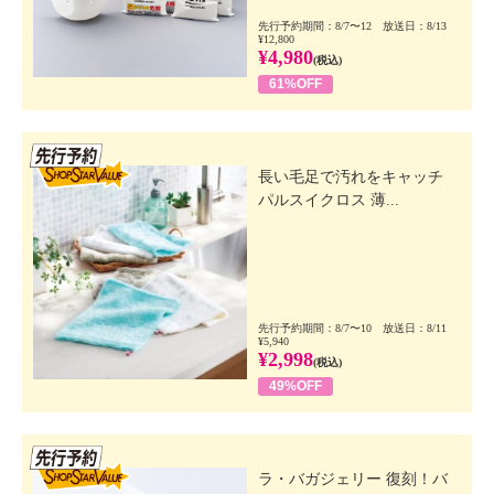
先行予約期間：8/7〜12 放送日：8/13
¥12,800
¥4,980
(税込)
61%OFF
先行SSV
長い毛足で汚れをキャッチ
パルスイクロス 薄...
先行予約期間：8/7〜10 放送日：8/11
¥5,940
¥2,998
(税込)
49%OFF
先行SSV
ラ・バガジェリー 復刻！バ