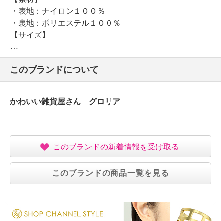
・表地：ナイロン１００％
・裏地：ポリエステル１００％
【サイズ】
・対応内周：約５７〜５９．５ｃｍ
・つばの長さ（最大幅）：約９ｃｍ
このブランドについて
【メンテナンス（絵表示ラベル）】
・手洗い：可
・漂白処理：塩素系・酸素系漂白不可
かわいい雑貨屋さん グロリア
・タンブル乾燥：不可
・自然乾燥：日陰の吊り干し
・アイロン仕上げ：不可
・ドライクリーニング：石油系ドライクリーニング可
このブランドの新着情報を受け取る
・ウエットクリーニング：可
【個体差あり】
このブランドの商品一覧を見る
・個体差あり
【原産国（地）】
・中国製