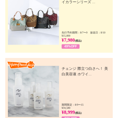
イカラーシリーズ ...
先行予約期間：8/7〜9 放送日：8/10
¥15,800
¥7,980
(税込)
49%OFF
Happy Price Value
チェンジ 際立つ白さへ！ 美
白美容液 ホワイ...
期間限定：8/9〜15
¥34,580
¥8,999
(税込)