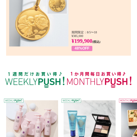
期間限定：8/5〜18
¥385,000
¥199,900
(税込)
48%OFF
WEEKLY PUSH
W