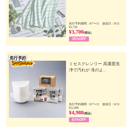
先行予約期間：8/7〜11 放送日：8/12
¥5,720
¥3,700
(税込)
35%OFF
先行SSV
ミセスクレンリー 高濃度洗
浄で汚れが 滝のよ...
先行予約期間：8/7〜12 放送日：8/13
¥12,800
¥4,980
(税込)
61%OFF