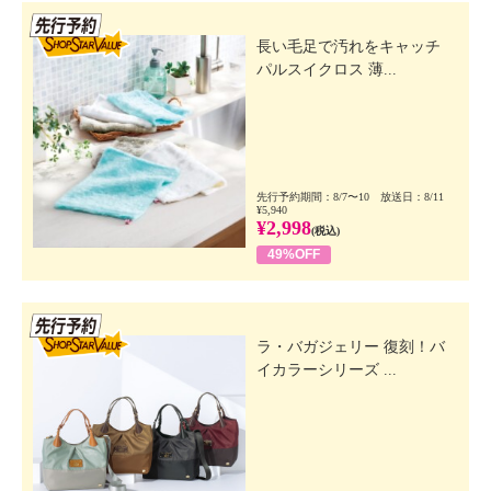
先行SSV
長い毛足で汚れをキャッチ
パルスイクロス 薄...
先行予約期間：8/7〜10 放送日：8/11
¥5,940
¥2,998
(税込)
49%OFF
先行SSV
ラ・バガジェリー 復刻！バ
イカラーシリーズ ...