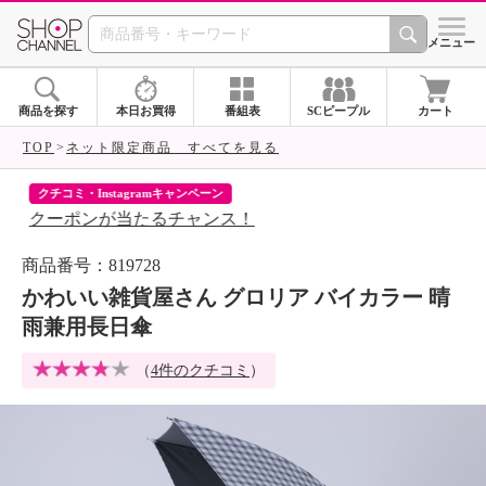
SHOP CHANNEL 
メニュー
商品を探す
本日お買得
番組表
SCピープル
カート
TOP
ネット限定商品 すべてを見る
クチコミ・Instagramキャンペーン
ネ
クーポンが当たるチャンス！
ネ
商品番号：819728
かわいい雑貨屋さん グロリア バイカラー 晴
雨兼用長日傘
（
4件のクチコミ
）