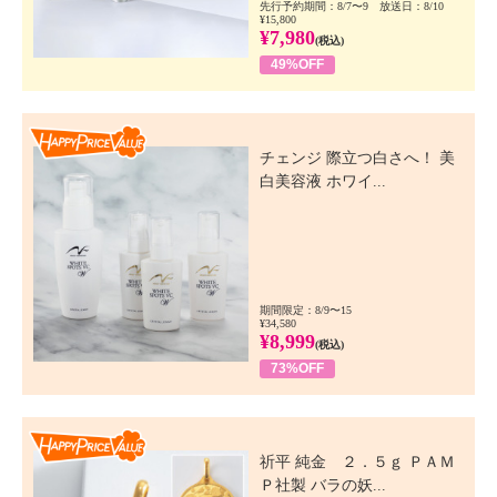
先行予約期間：8/7〜9 放送日：8/10
¥15,800
¥7,980
(税込)
49%OFF
Happy Price Value
チェンジ 際立つ白さへ！ 美
白美容液 ホワイ...
期間限定：8/9〜15
¥34,580
¥8,999
(税込)
73%OFF
Happy Price Value
祈平 純金 ２．５ｇ ＰＡＭ
Ｐ社製 バラの妖...