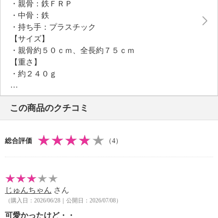
・親骨：鉄ＦＲＰ
・中骨：鉄
・持ち手：プラスチック
【サイズ】
・親骨約５０ｃｍ、全長約７５ｃｍ
【重さ】
・約２４０ｇ
【個体差あり】
・個体差あり
この商品のクチコミ
【原産国（地）】
・中国製
総合評価
（4）
じゅんちゃん
さん
（購入日：2026/06/28｜公開日：2026/07/08）
可愛かったけど・・