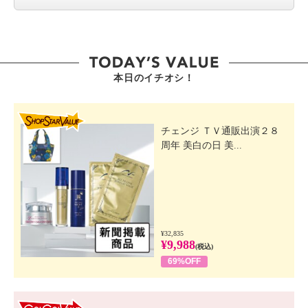
本日のイチオシ！
SHOP STAR VALUE
チェンジ ＴＶ通販出演２８
周年 美白の日 美...
¥32,835
¥9,988
(税込)
69%OFF
GO! GO! VALUE