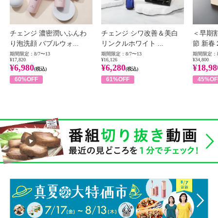
チェンジ 濃密潤いふんわ
チェンジ シワ改善＆美白
＜早期
り泡洗顔 バブルウォ...
リンクルホワイト ...
節 新春
期間限定：8/7〜13
期間限定：8/7〜13
期間限定：8
¥17,820
¥16,126
¥34,800
¥6,980
¥6,280
¥18,98
(税込)
(税込)
60%OFF
61%OFF
45%OF