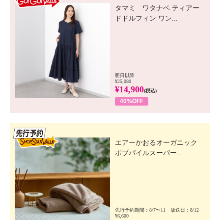
タマミ ワタナベ ティアー
ドドルフィン ワン...
明日以降
¥25,080
¥14,900
(税込)
40%OFF
先行SSV
エアーかおるオーガニック
ボブパイルスーパー...
先行予約期間：8/7〜11 放送日：8/12
¥6,600