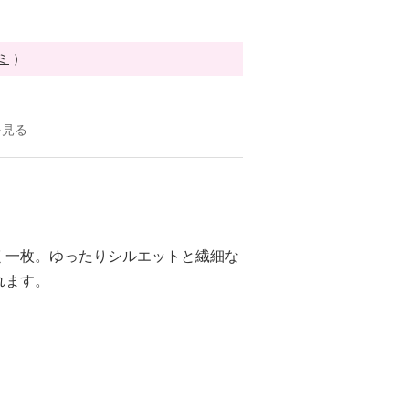
ミ
）
を見る
く一枚。ゆったりシルエットと繊細な
れます。