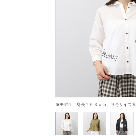
※モデル　身長１６３ｃｍ、９号サイズ着