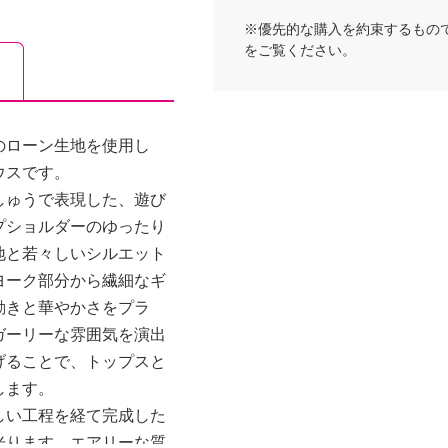
※優先的な購入を約束するもの
をご覧ください。
のローン生地を使用し
ウスです。
しゅうで表現した、遊び
プショルダーのゆったり
地と若々しいシルエット
ヨーク部分から繊細なギ
動きと華やかさをプラ
ガーリーな雰囲気を演出
げることで、トップスと
します。
しい工程を経て完成した
光ります。エアリーな質