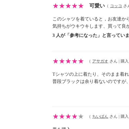
・洗濯機：可
可愛い
（
コッコ
さん
・漂白処理：塩素系・酸素系漂白不
・タンブル乾燥：不可
このシャツを着ていると，お友達か
・自然乾燥：日陰の吊り干し
気持ちがウキウキします、買って良
・アイロン仕上げ：可（中温）
3 人が「参考になった」と言ってい
・ドライクリーニング：石油系ドラ
・ウエットクリーニング：可
【メンテナンス（ケアラベル）】
（
アサガオ
さん | 購入日
・長時間照射による変退色注意
・単品洗い
Tシャツの上に着たり、そのまま着
・摩擦による色落ち、色移り注意
普段ブラックは余り着ないのですが
【原産国（地）】
・中国製
（
ちいぱん
さん | 購入日