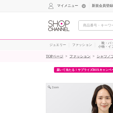
マイメニュー
新規会員登録
心おどる、瞬
靴・バ
ジュエリー
ファッション
小物・イ
SALE
>
>
TOPページ
ファッション
シャツ／
ンを2回プレゼント！
届いて当たる！サプライズBOXキャンペ
Zoom