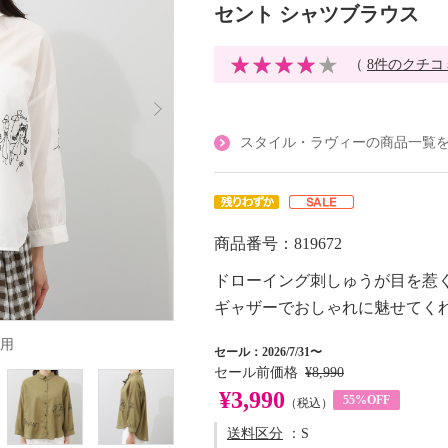
セント シャツブラウス
（
8件のクチコ
スタイル・ラヴィーの商品一覧
商品番号：819672
ドローイング刺しゅうが目を惹
ギャザーでおしゃれに魅せてく
用
セール：2026/7/31〜
セール前価格
¥8,990
¥3,990
55%OFF
（税込）
送料区分
：S