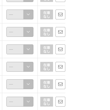
ほな
156cm