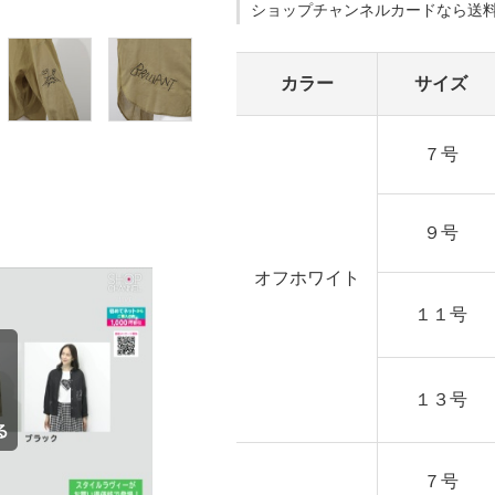
ショップチャンネルカードなら送
カラー
サイズ
７号
９号
オフホワイト
１１号
１３号
７号