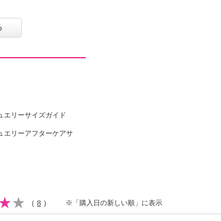
で、デイリーからお出か
だけます。
る
ュエリーサイズガイド
ュエリーアフターケアサ
（
8
）
※「購入日の新しい順」に表示