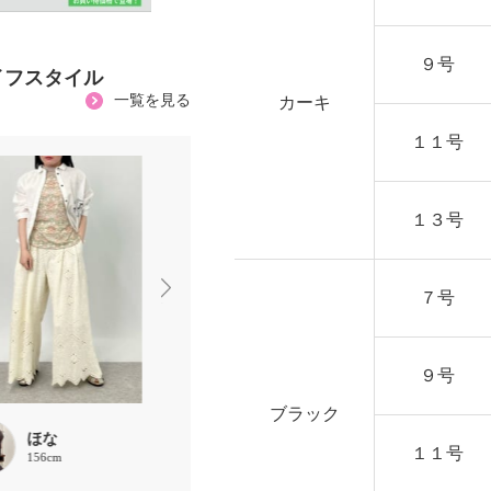
９号
イフスタイル
一覧を見る
カーキ
１１号
１３号
７号
９号
ブラック
ほな
MLドッチ
chaki
１１号
156cm
155cm
157cm