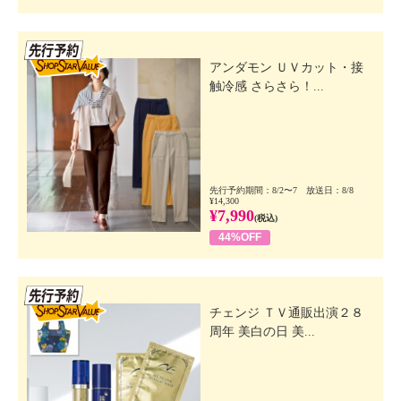
先行SSV
アンダモン ＵＶカット・接
触冷感 さらさら！...
先行予約期間：8/2〜7 放送日：8/8
¥14,300
¥7,990
(税込)
44%OFF
先行SSV
チェンジ ＴＶ通販出演２８
周年 美白の日 美...