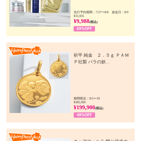
先行予約期間：7/27〜8/8 放送日：8/9
¥32,835
¥9,988
(税込)
69%OFF
Happy Price Value
祈平 純金 ２．５ｇ ＰＡＭ
Ｐ社製 バラの妖...
期間限定：8/5〜18
¥385,000
¥199,900
(税込)
48%OFF
Happy Price Value