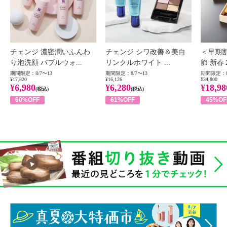
チェンジ 濃密潤いふんわ
チェンジ シワ改善＆美白
＜早期
り泡洗顔 バブルウォ...
リンクルホワイト ...
節 新春
期間限定：8/7〜13
期間限定：8/7〜13
期間限定：8
¥17,820
¥16,126
¥34,800
¥6,980
¥6,280
¥18,98
(税込)
(税込)
60%OFF
61%OFF
45%OF