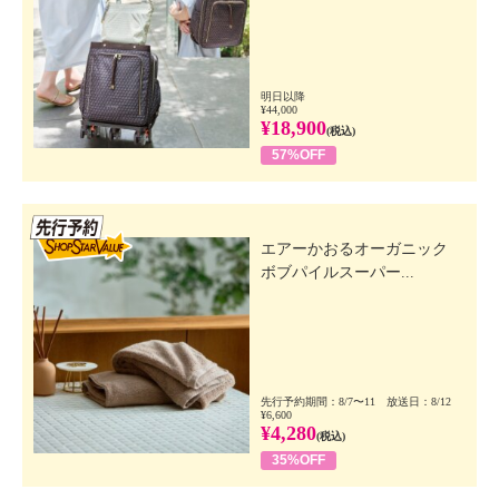
明日以降
¥44,000
¥18,900
(税込)
57%OFF
先行SSV
エアーかおるオーガニック
ボブパイルスーパー...
先行予約期間：8/7〜11 放送日：8/12
¥6,600
¥4,280
(税込)
35%OFF