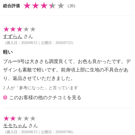
・自然乾燥：日陰の吊り干し
総合評価
（20）
・アイロン仕上げ：可（中温）
・ドライクリーニング：石油系ドライクリーニング可
・ウエットクリーニング：可
【メンテナンス（ケアラベル）】
すずらん
さん
・単品洗い
（購入日：2026/06/15｜公開日：2026/07/23）
・摩擦による色落ち、色移り注意
【原産国（地）】
軽い
・中国製
ブルー9号は大きさも調度良くて、お色も良かったです。デ
ザインも素敵で軽いです。前身頃上部に生地の不具合があ
り、返品させていただきました。
2 人が「参考になった」と言っています
このお客様の他のクチコミを見る
モモちゃん
さん
（購入日：2026/06/15｜公開日：2026/07/06）