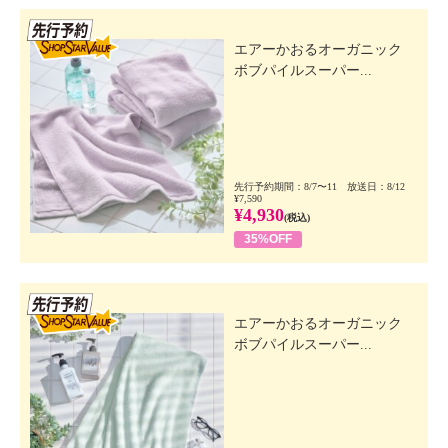
先行SSV
エアーかおるオーガニック
ボブパイルスーパー...
先行予約期間：8/7〜11 放送日：8/12
¥7,590
¥4,930
(税込)
35%OFF
先行SSV
エアーかおるオーガニック
ボブパイルスーパー...