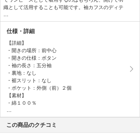
織として活用することも可能です。袖カフスのディテ
ールも丁寧に仕上げられており、細部までこだわりが
感じられる一着。インディゴ染めの色合いが、カジュ
アルながらも大人の落ち着きを添えてくれます。
仕様・詳細
一枚でコーディネートの主役になるだけでなく、羽織
【詳細】
としてレイヤードスタイルを楽しむこともできる、着
・開きの場所：前中心
回し力抜群のアイテムです。
・開きの仕様：ボタン
・袖の長さ：五分袖
●普段と同じサイズをおすすめ
・裏地：なし
・裾スリット：なし
・ポケット：外側（前）２個
【素材】
・綿１００％
【メンテナンス（絵表示ラベル）】
・洗濯機：可
この商品のクチコミ
・漂白処理：塩素系・酸素系漂白不可
・タンブル乾燥：不可