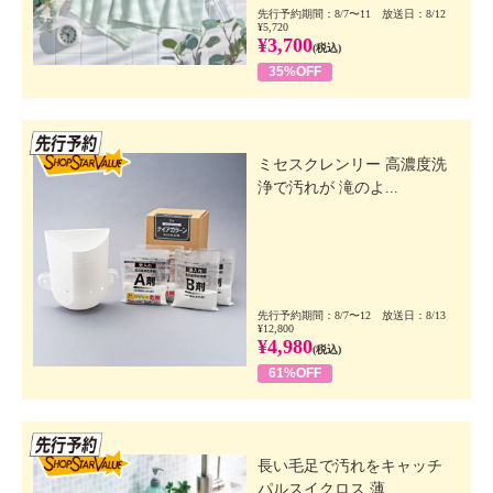
先行予約期間：8/7〜11 放送日：8/12
¥5,720
¥3,700
(税込)
35%OFF
先行SSV
ミセスクレンリー 高濃度洗
浄で汚れが 滝のよ...
先行予約期間：8/7〜12 放送日：8/13
¥12,800
¥4,980
(税込)
61%OFF
先行SSV
長い毛足で汚れをキャッチ
パルスイクロス 薄...