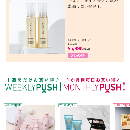
キュアフォルテ 髪と頭皮の
老舗サロン開発 し...
期間限定：8/1〜7
¥13,200
¥5,990
(税込)
54%OFF
WEEKLY PUSH
W