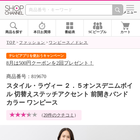
SHOP CHANNEL 
メニュー
商品を探す
本日お買得
番組表
SCピープル
カート
TOP
ファッション
ワンピース／ドレス
テレビアプリを使おうキャンペーン
届
8月は500円クーポンを2回プレゼント！
ご
商品番号：819670
スタイル・ラヴィー ２．５オンスデニムボイ
ル 切替えステッチアクセント 前開きバンド
カラー ワンピース
（
20件のクチコミ
）