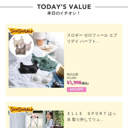
本日のイチオシ！
SHOP STAR VALUE
スロギー ゼロフィール エブ
リデイ ハーフト...
明日以降
¥10,890
¥5,990
(税込)
44%OFF
SHOP STAR VALUE
ＥＬＬＥ ＳＰＯＲＴ はっ
水 取り外してリュ...