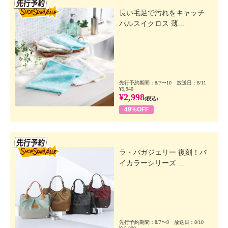
先行SSV
長い毛足で汚れをキャッチ
パルスイクロス 薄...
先行予約期間：8/7〜10 放送日：8/11
¥5,940
¥2,998
(税込)
49%OFF
先行SSV
ラ・バガジェリー 復刻！バ
イカラーシリーズ ...
先行予約期間：8/7〜9 放送日：8/10