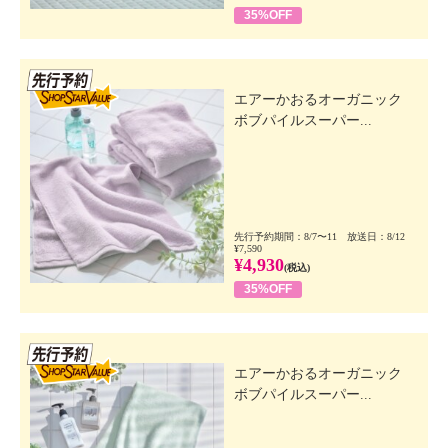
35%OFF
先行SSV
エアーかおるオーガニック
ボブパイルスーパー...
先行予約期間：8/7〜11 放送日：8/12
¥7,590
¥4,930
(税込)
35%OFF
先行SSV
エアーかおるオーガニック
ボブパイルスーパー...