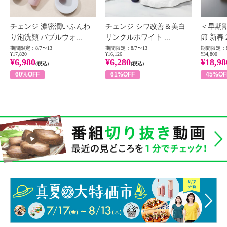
チェンジ 濃密潤いふんわ
チェンジ シワ改善＆美白
＜早期
り泡洗顔 バブルウォ...
リンクルホワイト ...
節 新春
期間限定：8/7〜13
期間限定：8/7〜13
期間限定：8
¥17,820
¥16,126
¥34,800
¥6,980
¥6,280
¥18,98
(税込)
(税込)
60%OFF
61%OFF
45%OF