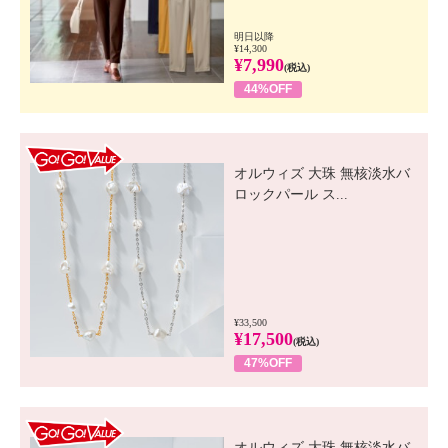
明日以降
¥14,300
¥7,990
(税込)
44%OFF
GO! GO! VALUE
オルウィズ 大珠 無核淡水バ
ロックパール ス...
¥33,500
¥17,500
(税込)
47%OFF
GO! GO! VALUE
オルウィズ 大珠 無核淡水バ