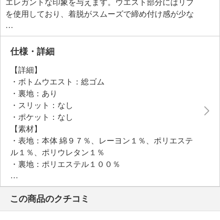
エレガントな印象を与えます。ウエスト部分にはリブ
を使用しており、着脱がスムーズで締め付け感が少な
く、心地よいはき心地です。裏地付きで透けづらいた
め、安心して着用いただけます。カジュアルにもきれ
いめにも合わせやすく、デイリー使いからお出かけま
仕様・詳細
で幅広いシーンで活躍します。
【詳細】
・ボトムウエスト：総ゴム
●普段と同じサイズをおすすめ
・裏地：あり
・スリット：なし
・ポケット：なし
【素材】
・表地：本体 綿９７％、レーヨン１％、ポリエステ
ル１％、ポリウレタン１％
・裏地：ポリエステル１００％
・その他：リブ部分 ポリエステル７６％、綿２
２％、ポリウレタン２％
この商品のクチコミ
【メンテナンス（絵表示ラベル）】
・洗濯機：可