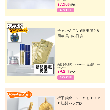
¥15,800
¥7,980
(税込)
49%OFF
先行SSV
チェンジ ＴＶ通販出演２８
周年 美白の日 美...
先行予約期間：7/27〜8/8 放送日：8/9
¥32,835
¥9,988
(税込)
69%OFF
Happy Price Value
祈平 純金 ２．５ｇ ＰＡＭ
Ｐ社製 バラの妖...