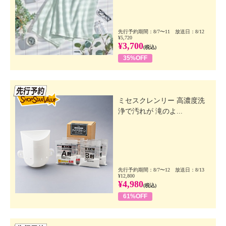
先行予約期間：8/7〜11 放送日：8/12
¥5,720
¥3,700
(税込)
35%OFF
先行SSV
ミセスクレンリー 高濃度洗
浄で汚れが 滝のよ...
先行予約期間：8/7〜12 放送日：8/13
¥12,800
¥4,980
(税込)
61%OFF