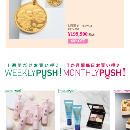
期間限定：8/5〜18
¥385,000
¥199,900
(税込)
48%OFF
WEEKLY PUSH
W