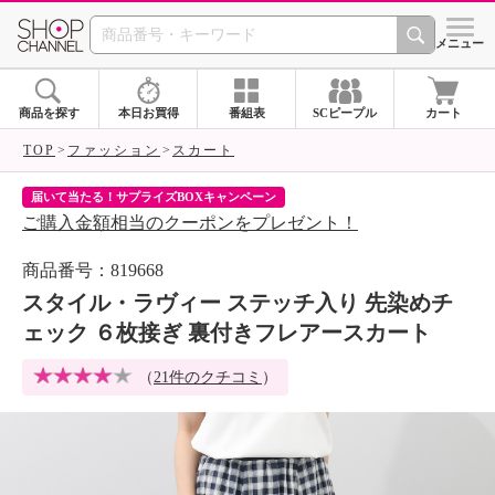
SHOP CHANNEL 
メニュー
商品を探す
本日お買得
番組表
SCピープル
カート
TOP
ファッション
スカート
届いて当たる！サプライズBOXキャンペーン
ク
ご購入金額相当のクーポンをプレゼント！
ク
商品番号：819668
スタイル・ラヴィー ステッチ入り 先染めチ
ェック ６枚接ぎ 裏付きフレアースカート
（
21件のクチコミ
）