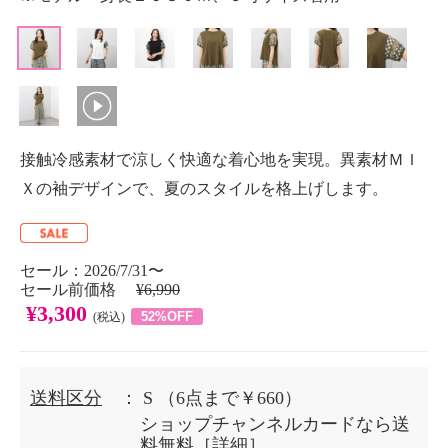
接触冷感素材で涼しく快適な着心地を実現。異素材ＭＩ
Ｘの袖デザインで、夏のスタイルを格上げします。
セール：2026/7/31〜
セール前価格
¥6,990
¥3,300
52%OFF
(税込)
送料区分
： S
（6点まで￥660）
ショップチャンネルカードなら送
料無料［
詳細
］