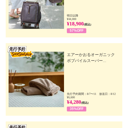
明日以降
¥44,000
¥18,900
(税込)
57%OFF
先行SSV
エアーかおるオーガニック
ボブパイルスーパー...
先行予約期間：8/7〜11 放送日：8/12
¥6,600
¥4,280
(税込)
35%OFF
先行SSV