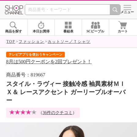
SHOP CHANNEL 
メニュー
商品を探す
本日お買得
番組表
SCピープル
カート
TOP
ファッション
カットソー／Ｔシャツ
テレビアプリを使おうキャンペーン
届
8月は500円クーポンを2回プレゼント！
ご
商品番号：819667
スタイル・ラヴィー 接触冷感 袖異素材ＭＩ
Ｘ＆ レースアクセント ガーリープルオーバ
ー
（
36件のクチコミ
）