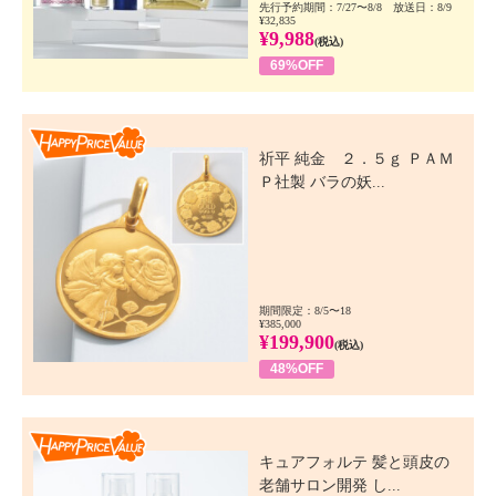
先行予約期間：7/27〜8/8 放送日：8/9
¥32,835
¥9,988
(税込)
69%OFF
Happy Price Value
祈平 純金 ２．５ｇ ＰＡＭ
Ｐ社製 バラの妖...
期間限定：8/5〜18
¥385,000
¥199,900
(税込)
48%OFF
Happy Price Value
キュアフォルテ 髪と頭皮の
老舗サロン開発 し...