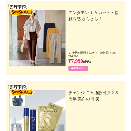
先行SSV
アンダモン ＵＶカット・接
触冷感 さらさら！...
先行予約期間：8/2〜7 放送日：8/8
¥14,300
¥7,990
(税込)
44%OFF
先行SSV
チェンジ ＴＶ通販出演２８
周年 美白の日 美...