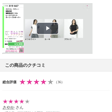
・洗濯機：可
・漂白処理：塩素系・酸素系漂白不可
・タンブル乾燥：不可
・自然乾燥：日陰の吊り干し
・アイロン仕上げ：可（低温）
・ドライクリーニング：石油系ドライクリーニング可
Play
・ウエットクリーニング：可
【メンテナンス（ケアラベル）】
Video
・長時間照射による変退色注意
・単品洗い
・摩擦による色落ち、色移り注意
この商品のクチコミ
【原産国（地）】
・中国製
総合評価
（36）
さやか
さん