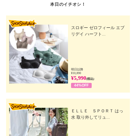
本日のイチオシ！
SHOP STAR VALUE
スロギー ゼロフィール エブ
リデイ ハーフト...
明日以降
¥10,890
¥5,990
(税込)
44%OFF
SHOP STAR VALUE
ＥＬＬＥ ＳＰＯＲＴ はっ
水 取り外してリュ...