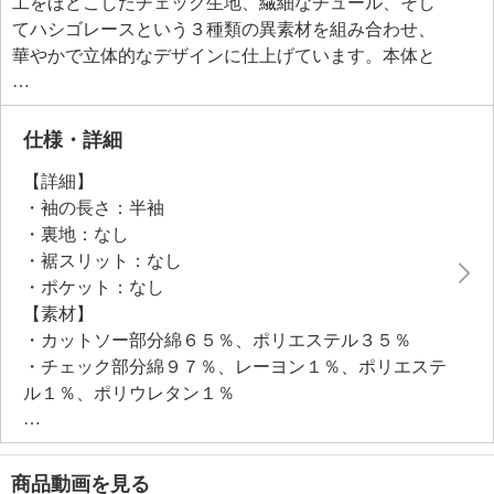
工をほどこしたチェック生地、繊細なチュール、そし
てハシゴレースという３種類の異素材を組み合わせ、
華やかで立体的なデザインに仕上げています。本体と
袖の切り替え部分が、このプルオーバー最大のデザイ
ンポイント。
袖の異素材使いによる華やかさがある、夏のワードロ
仕様・詳細
ーブに欠かせない一枚です。
【詳細】
・袖の長さ：半袖
●普段と同じサイズをおすすめ
・裏地：なし
・裾スリット：なし
・ポケット：なし
【素材】
・カットソー部分綿６５％、ポリエステル３５％
・チェック部分綿９７％、レーヨン１％、ポリエステ
ル１％、ポリウレタン１％
・レース部分ポリエステル１００％、チュール部分ポ
リエステル１００％
【メンテナンス（絵表示ラベル）】
商品動画を見る