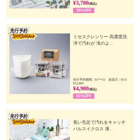
¥3,700
(税込)
35%OFF
先行SSV
ミセスクレンリー 高濃度洗
浄で汚れが 滝のよ...
先行予約期間：8/7〜12 放送日：8/13
¥12,800
¥4,980
(税込)
61%OFF
先行SSV
長い毛足で汚れをキャッチ
パルスイクロス 薄...