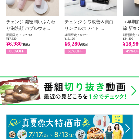
チェンジ 濃密潤いふんわ
チェンジ シワ改善＆美白
＜早期
り泡洗顔 バブルウォ...
リンクルホワイト ...
節 新春
期間限定：8/7〜13
期間限定：8/7〜13
期間限定：8
¥17,820
¥16,126
¥34,800
¥6,980
¥6,280
¥18,98
(税込)
(税込)
60%OFF
61%OFF
45%OF