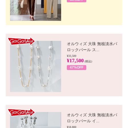
GO!GO! VALUE
オルウィズ 大珠 無核淡水バ
ロックパール ス...
¥33,500
¥17,500
(税込)
47%OFF
GO!GO! VALUE
オルウィズ 大珠 無核淡水バ
ロックパール イ...
¥18,800