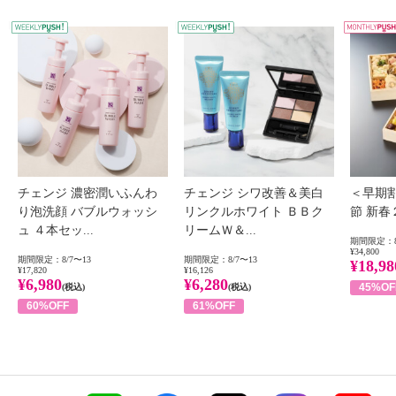
WEEKLY PUSH
W
チェンジ 濃密潤いふんわ
チェンジ シワ改善＆美白
＜早期
り泡洗顔 バブルウォッシ
リンクルホワイト ＢＢク
節 新
ュ ４本セッ...
リームＷ＆...
期間限定：8
¥34,800
期間限定：8/7〜13
期間限定：8/7〜13
¥18,98
¥17,820
¥16,126
¥6,980
¥6,280
45%OF
(税込)
(税込)
60%OFF
61%OFF