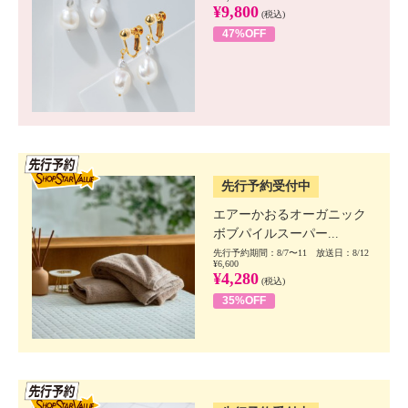
¥9,800
(税込)
47%OFF
SSV先行
先行予約受付中
エアーかおるオーガニック
ボブパイルスーパー...
先行予約期間：8/7〜11 放送日：8/12
¥6,600
¥4,280
(税込)
35%OFF
SSV先行