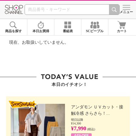
SHOP CHANNEL ショ
メニュー
商品を探す
本日お買得
番組表
SCピープル
カート
現在、お取扱いしていません。
本日のイチオシ！
SHOP STAR VALUE
アンダモン ＵＶカット・接
触冷感 さらさら！...
明日以降
¥14,300
¥7,990
(税込)
44%OFF