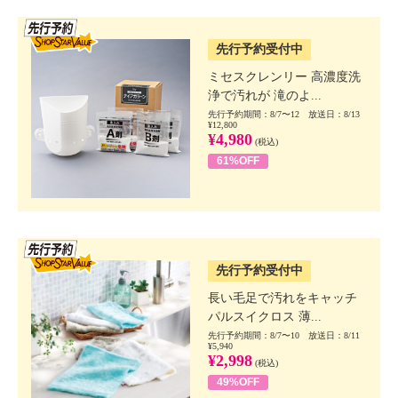
SSV先行
先行予約受付中
ミセスクレンリー 高濃度洗
浄で汚れが 滝のよ...
先行予約期間：8/7〜12 放送日：8/13
¥12,800
¥4,980
(税込)
61%OFF
SSV先行
先行予約受付中
長い毛足で汚れをキャッチ
パルスイクロス 薄...
先行予約期間：8/7〜10 放送日：8/11
¥5,940
¥2,998
(税込)
49%OFF