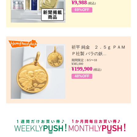
¥9,988
(税込)
69%OFF
Happy Price value
祈平 純金 ２．５ｇ ＰＡＭ
Ｐ社製 バラの妖...
期間限定：8/5〜18
¥385,000
¥199,900
(税込)
48%OFF