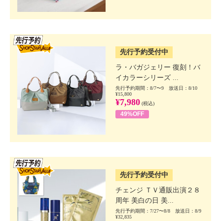
SSV先行
先行予約受付中
ラ・バガジェリー 復刻！バ
イカラーシリーズ ...
先行予約期間：8/7〜9 放送日：8/10
¥15,800
¥7,980
(税込)
49%OFF
SSV先行
先行予約受付中
チェンジ ＴＶ通販出演２８
周年 美白の日 美...
先行予約期間：7/27〜8/8 放送日：8/9
¥32,835