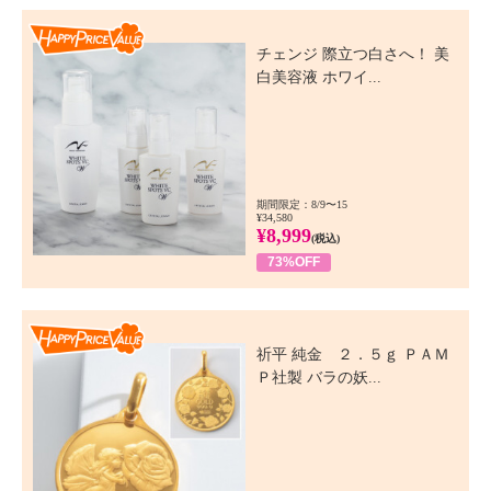
Happy Price Value
チェンジ 際立つ白さへ！ 美
白美容液 ホワイ...
期間限定：8/9〜15
¥34,580
¥8,999
(税込)
73%OFF
Happy Price Value
祈平 純金 ２．５ｇ ＰＡＭ
Ｐ社製 バラの妖...