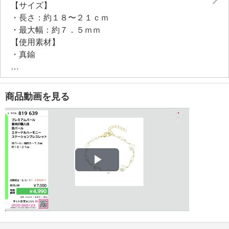
【サイズ】
・長さ：約１８〜２１ｃｍ
・最大幅：約７．５ｍｍ
【使用素材】
・真鍮
【メッキ素材】
・材質：ゴールドトーンコート
【その他】
商品動画を見る
・個体差あり
【原産国（地）】
・日本製
Play
Video