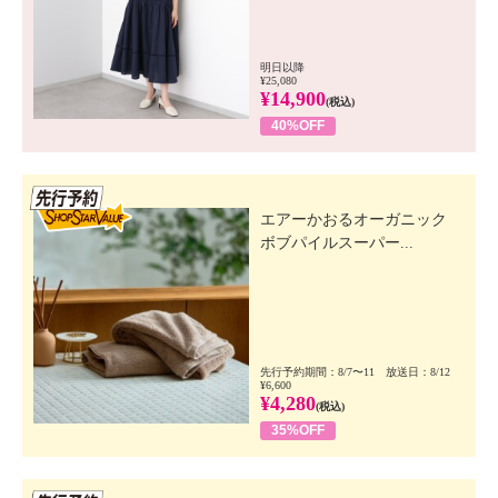
明日以降
¥25,080
¥14,900
(税込)
40%OFF
先行SSV
エアーかおるオーガニック
ボブパイルスーパー...
先行予約期間：8/7〜11 放送日：8/12
¥6,600
¥4,280
(税込)
35%OFF
先行SSV