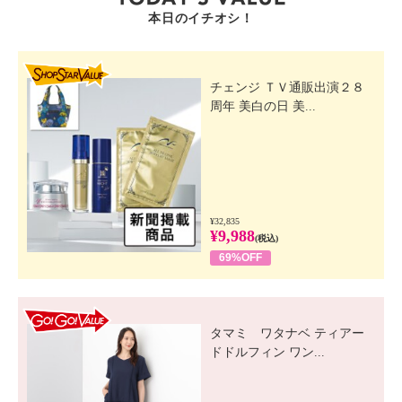
本日のイチオシ！
SHOP STAR VALUE
チェンジ ＴＶ通販出演２８
周年 美白の日 美...
¥32,835
¥9,988
(税込)
69%OFF
GO! GO! VALUE
タマミ ワタナベ ティアー
ドドルフィン ワン...