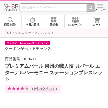
SHOP CHANNEL 
メニュー
商品を探す
本日お買得
番組表
SCピープル
カート
TOP
ジュエリー
ブレスレット
クチコミ・Instagramキャンペーン
ネ
クーポンが当たるチャンス！
ネ
商品番号：819639
プレミアムパール 泉州の職人技 貝パール エ
ターナルハーモニー ステーションブレスレッ
ト
（
4件のクチコミ
）