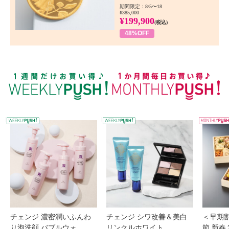
期間限定：8/5〜18
¥385,000
¥199,900
(税込)
48%OFF
WEEKLY PUSH
W
チェンジ 濃密潤いふんわ
チェンジ シワ改善＆美白
＜早期
り泡洗顔 バブルウォ...
リンクルホワイト ...
節 新春