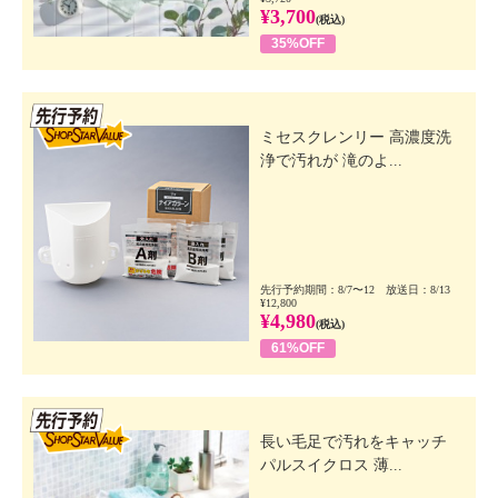
¥3,700
(税込)
35%OFF
先行SSV
ミセスクレンリー 高濃度洗
浄で汚れが 滝のよ...
先行予約期間：8/7〜12 放送日：8/13
¥12,800
¥4,980
(税込)
61%OFF
先行SSV
長い毛足で汚れをキャッチ
パルスイクロス 薄...