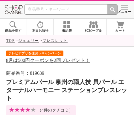
SHOP CHANNEL 
メニュー
商品を探す
本日お買得
番組表
SCピープル
カート
TOP
ジュエリー
ブレスレット
テレビアプリを使おうキャンペーン
届
8月は500円クーポンを2回プレゼント！
ご
商品番号：819639
プレミアムパール 泉州の職人技 貝パール エ
ターナルハーモニー ステーションブレスレッ
ト
（
4件のクチコミ
）