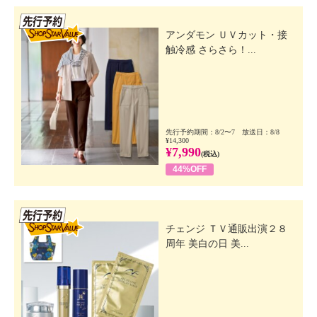
先行SSV
アンダモン ＵＶカット・接
触冷感 さらさら！...
先行予約期間：8/2〜7 放送日：8/8
¥14,300
¥7,990
(税込)
44%OFF
先行SSV
チェンジ ＴＶ通販出演２８
周年 美白の日 美...