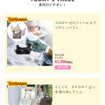
本日のイチオシ！
SHOP STAR VALUE
スロギー ゼロフィール エブ
リデイ ハーフト...
明日以降
¥10,890
¥5,990
(税込)
44%OFF
SHOP STAR VALUE
ＥＬＬＥ ＳＰＯＲＴ はっ
水 取り外してリュ...