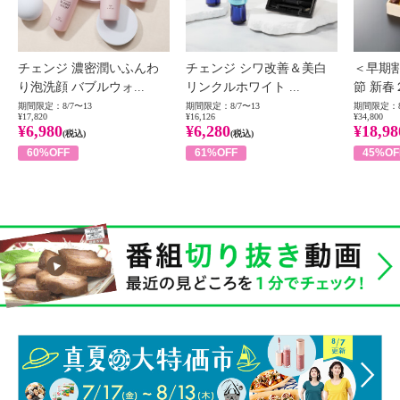
チェンジ 濃密潤いふんわ
チェンジ シワ改善＆美白
＜早期
り泡洗顔 バブルウォ...
リンクルホワイト ...
節 新春
期間限定：8/7〜13
期間限定：8/7〜13
期間限定：8
¥17,820
¥16,126
¥34,800
¥6,980
¥6,280
¥18,98
(税込)
(税込)
60%OFF
61%OFF
45%OF