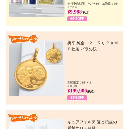
先行予約期間：7/27〜8/8 放送日：8/9
¥32,835
¥9,988
(税込)
69%OFF
Happy Price Value
祈平 純金 ２．５ｇ ＰＡＭ
Ｐ社製 バラの妖...
期間限定：8/5〜18
¥385,000
¥199,900
(税込)
48%OFF
Happy Price Value
キュアフォルテ 髪と頭皮の
老舗サロン開発 し...