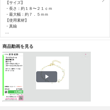
【サイズ】
・長さ：約１８〜２１ｃｍ
・最大幅：約７．５ｍｍ
【使用素材】
・真鍮
【メッキ素材】
・材質：ゴールドトーンコート
【その他】
商品動画を見る
・個体差あり
【原産国（地）】
・日本製
Play
Video