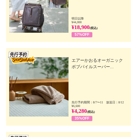
明日以降
¥44,000
¥18,900
(税込)
57%OFF
先行SSV
エアーかおるオーガニック
ボブパイルスーパー...
先行予約期間：8/7〜11 放送日：8/12
¥6,600
¥4,280
(税込)
35%OFF
先行SSV