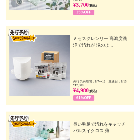
¥3,700
(税込)
35%OFF
先行SSV
ミセスクレンリー 高濃度洗
浄で汚れが 滝のよ...
先行予約期間：8/7〜12 放送日：8/13
¥12,800
¥4,980
(税込)
61%OFF
先行SSV
長い毛足で汚れをキャッチ
パルスイクロス 薄...