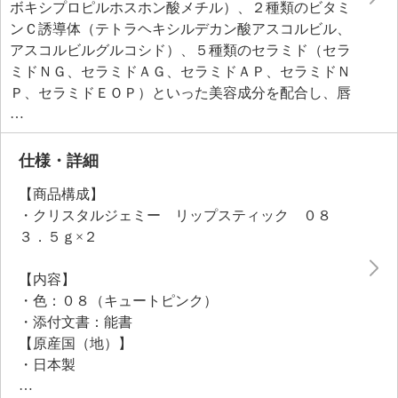
ボキシプロピルホスホン酸メチル）、２種類のビタミ
ンＣ誘導体（テトラヘキシルデカン酸アスコルビル、
アスコルビルグルコシド）、５種類のセラミド（セラ
ミドＮＧ、セラミドＡＧ、セラミドＡＰ、セラミドＮ
Ｐ、セラミドＥＯＰ）といった美容成分を配合し、唇
にハリ、潤いを与えて、保護します。
＜配合／無配合表示＞
無香料※香りが無いということではありません、防腐
仕様・詳細
剤不使用、紫外線吸収剤不使用
【商品構成】
・クリスタルジェミー リップスティック ０８
３．５ｇ×２
【内容】
・色：０８（キュートピンク）
・添付文書：能書
【原産国（地）】
・日本製