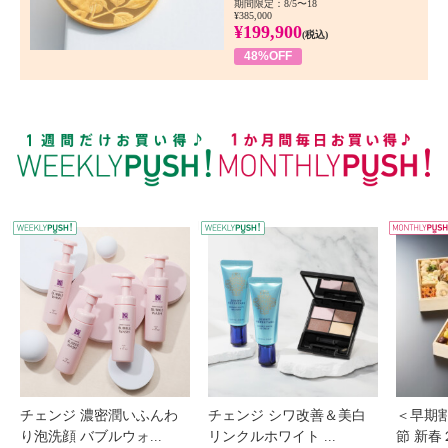
期間限定：8/5〜18
¥385,000
¥199,900
(税込)
48%OFF
WEEKLY PUSH
W
チェンジ 濃密潤いふんわ
チェンジ シワ改善＆美白
＜早期
り泡洗顔 バブルウォ...
リンクルホワイト ...
節 新春