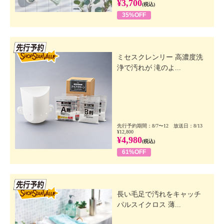
¥3,700
(税込)
35%OFF
先行SSV
ミセスクレンリー 高濃度洗
浄で汚れが 滝のよ...
先行予約期間：8/7〜12 放送日：8/13
¥12,800
¥4,980
(税込)
61%OFF
先行SSV
長い毛足で汚れをキャッチ
パルスイクロス 薄...