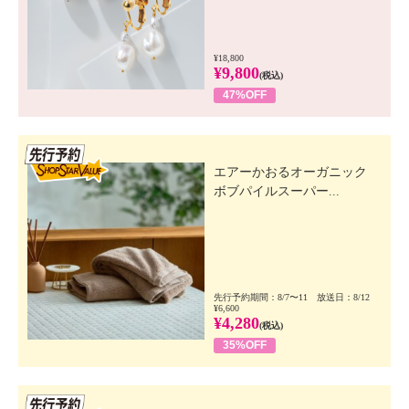
¥18,800
¥9,800
(税込)
47%OFF
先行SSV
エアーかおるオーガニック
ボブパイルスーパー...
先行予約期間：8/7〜11 放送日：8/12
¥6,600
¥4,280
(税込)
35%OFF
先行SSV