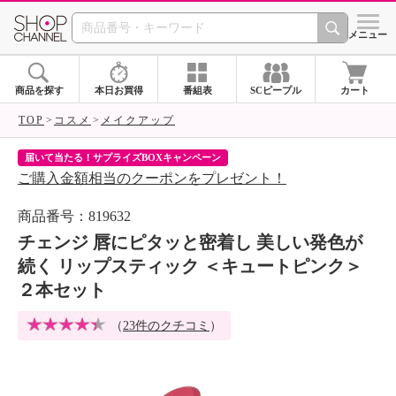
SHOP CHANNEL 
メニュー
商品を探す
本日お買得
番組表
SCピープル
カート
TOP
コスメ
メイクアップ
届いて当たる！サプライズBOXキャンペーン
ク
ご購入金額相当のクーポンをプレゼント！
ク
商品番号：819632
チェンジ 唇にピタッと密着し 美しい発色が
続く リップスティック ＜キュートピンク＞
２本セット
（
23件のクチコミ
）