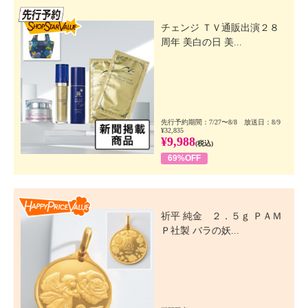
先行SSV
チェンジ ＴＶ通販出演２８
周年 美白の日 美...
先行予約期間：7/27〜8/8 放送日：8/9
¥32,835
¥9,988
(税込)
69%OFF
Happy Price Value
祈平 純金 ２．５ｇ ＰＡＭ
Ｐ社製 バラの妖...