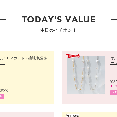
本日のイチオシ！
モン ＵＶカット・接触冷感 さ
オ
..
ール 
¥33,
¥17
(税込)
4
F