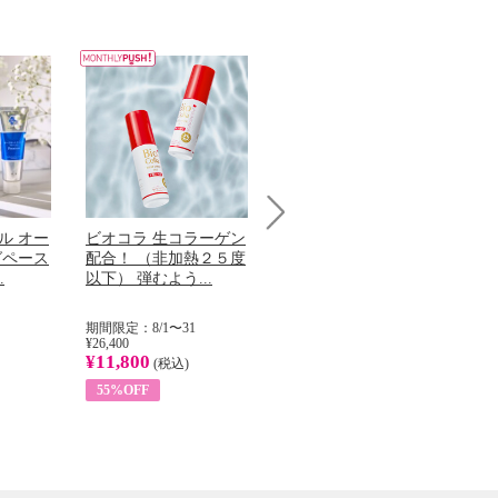
ル オー
ビオコラ 生コラーゲン
オリタリア社 エキスト
チ
Next
グペース
配合！ （非加熱２５度
ラバージン オリーブオ
わ
.
以下） 弾むよう...
イル （ノンフィ...
ッ
期間限定：8/1〜31
期間限定：8/1〜31
期
¥26,400
¥22,400
¥17
¥11,800
¥8,200
¥6
(税込)
(税込)
55%OFF
63%OFF