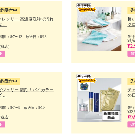
予約受付中
先
クレンリー 高濃度洗浄で汚れ
長
...
クロ
間：8/7〜12 放送日：8/13
先行
¥5,9
¥2,
(税込)
F
4
予約受付中
先
ガジェリー 復刻！バイカラー
チ
...
の日 
間：8/7〜9 放送日：8/10
先行
¥32,
¥9,
(税込)
F
6