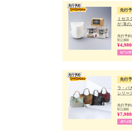
先行
ミセス
が 滝のよ
先行予約期
¥12,800
¥4,980
61%OF
先行
ラ・バ
シリーズ 
先行予約期
¥15,800
¥7,980
49%OF