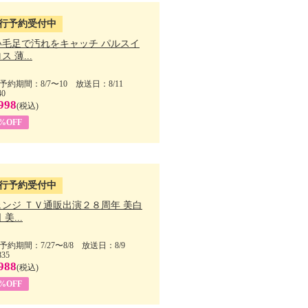
行予約受付中
い毛足で汚れをキャッチ パルスイ
ス 薄...
予約期間：8/7〜10 放送日：8/11
40
998
(税込)
9%OFF
行予約受付中
ェンジ ＴＶ通販出演２８周年 美白
美...
予約期間：7/27〜8/8 放送日：8/9
835
988
(税込)
9%OFF