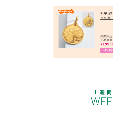
祈平 純
ラの妖..
期間限定：
¥385,000
¥199,
48%OF