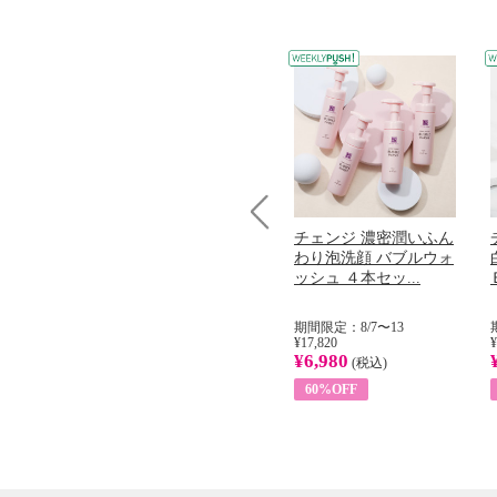
コラーゲン
オリタリア社 エキスト
チェンジ 濃密潤いふん
Prev
加熱２５度
ラバージン オリーブオ
わり泡洗顔 バブルウォ
...
イル （ノンフィ...
ッシュ ４本セッ...
31
期間限定：8/1〜31
期間限定：8/7〜13
¥22,400
¥17,820
¥
¥8,200
¥6,980
)
(税込)
(税込)
63%OFF
60%OFF