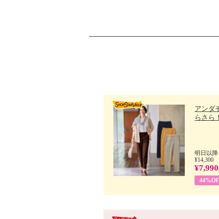
アンダ
らさら！.
明日以降
¥14,300
¥7,990
44%OF