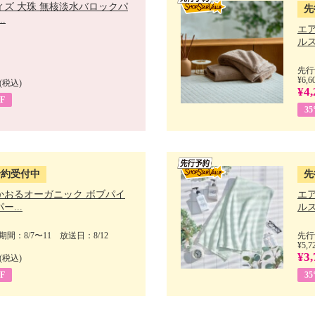
ィズ 大珠 無核淡水バロックパ
先
.
エ
ルス
先行
¥6,6
(税込)
¥4,
F
3
予約受付中
先
かおるオーガニック ボブパイ
エ
ー...
ルス
間：8/7〜11 放送日：8/12
先行
¥5,7
¥3,
(税込)
F
3