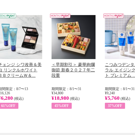
チェンジ シワ改善＆美
＜早期割引＞ 豪華絢爛
こつみつデンタ
白 リンクルホワイト
御節 新春２０２７年二
ラル エイジン
ＢＢクリームＷ＆...
段重
ト プレミアム ..
期間限定：8/7〜13
期間限定：8/1〜31
期間限定：8/1〜31
16,126
¥34,800
¥9,240
¥6,280
¥18,980
¥5,760
(税込)
(税込)
(税込)
61%OFF
45%OFF
37%OFF