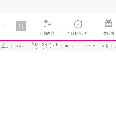
録
、瞬間を。通販・テレビショッピングのショップチャンネル
新着商品
本日お買い得
番組表
ッグ
美容・ダイエット
コスメ
ホーム・インテリア
家電
ンナー
フィットネス