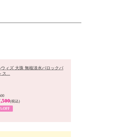
ルウィズ 大珠 無核淡水バロックパ
ス...
500
,500
(税込)
7%OFF