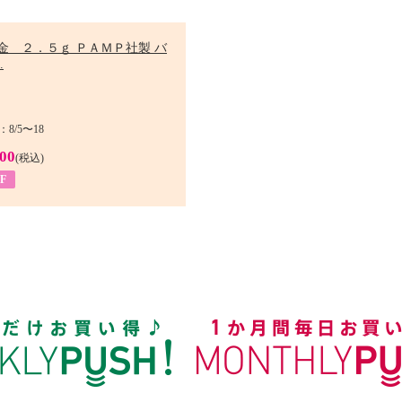
金 ２．５ｇ ＰＡＭＰ社製 バ
.
8/5〜18
900
(税込)
F