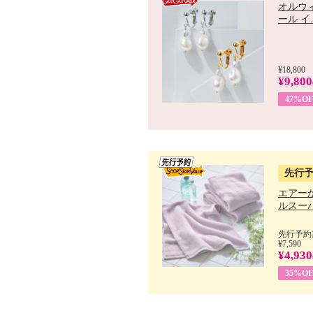
オルウ
ール イ..
¥18,800
¥9,800
47%OF
先行
エアー
ルスーパ
先行予約期
¥7,590
¥4,930
35%OF