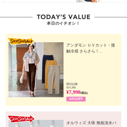
本日のイチオシ！
SHOP STAR VALUE
アンダモン ＵＶカット・接
触冷感 さらさら！...
明日以降
¥14,300
¥7,990
(税込)
44%OFF
GO! GO! VALUE
オルウィズ 大珠 無核淡水バ