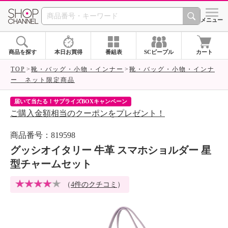
SHOP CHANNEL 
メニュー
商品を探す
本日お買得
番組表
SCピープル
カート
TOP
靴・バッグ・小物・インナー
靴・バッグ・小物・インナ
ー ネット限定商品
届いて当たる！サプライズBOXキャンペーン
ク
ご購入金額相当のクーポンをプレゼント！
ク
商品番号：819598
グッシオイタリー 牛革 スマホショルダー 星
型チャームセット
（
4件のクチコミ
）