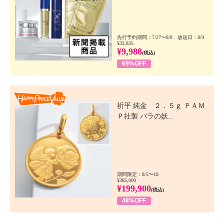
先行予約期間：7/27〜8/8 放送日：8/9
¥32,835
¥9,988
(税込)
69%OFF
Happy Price Value
祈平 純金 ２．５ｇ ＰＡＭ
Ｐ社製 バラの妖...
期間限定：8/5〜18
¥385,000
¥199,900
(税込)
48%OFF