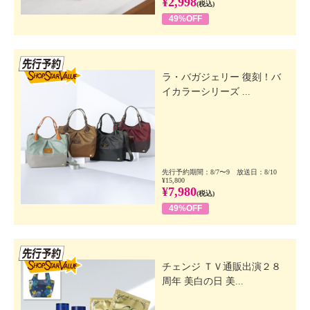
¥2,998
(税込)
49%OFF
先行SSV
ラ・バガジェリー 復刻！バ
イカラーシリーズ ...
先行予約期間：8/7〜9 放送日：8/10
¥15,800
¥7,980
(税込)
49%OFF
先行SSV
チェンジ ＴＶ通販出演２８
周年 美白の日 美...