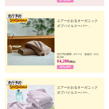
47%OFF
先行SSV
エアーかおるオーガニック
ボブパイルスーパー...
先行予約期間：8/7〜11 放送日：8/12
¥6,600
¥4,280
(税込)
35%OFF
先行SSV
エアーかおるオーガニック
ボブパイルスーパー...