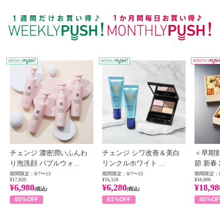
WEEKLY PUSH
W
チェンジ 濃密潤いふんわ
チェンジ シワ改善＆美白
＜早期
り泡洗顔 バブルウォ...
リンクルホワイト ...
節 新春
期間限定：8/7〜13
期間限定：8/7〜13
期間限定：8
¥17,820
¥16,126
¥34,800
¥6,980
¥6,280
¥18,98
(税込)
(税込)
60%OFF
61%OFF
45%OF