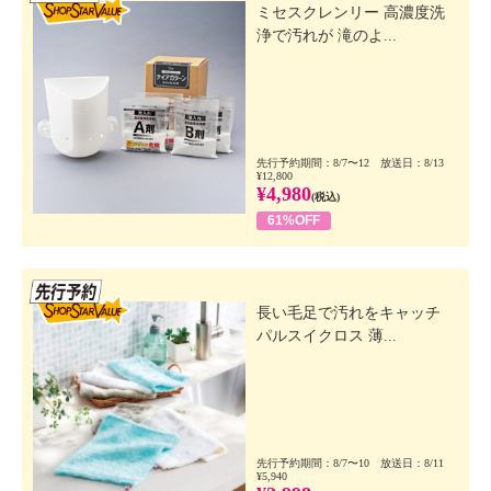
ミセスクレンリー 高濃度洗
浄で汚れが 滝のよ...
先行予約期間：8/7〜12 放送日：8/13
¥12,800
¥4,980
(税込)
61%OFF
先行SSV
長い毛足で汚れをキャッチ
パルスイクロス 薄...
先行予約期間：8/7〜10 放送日：8/11
¥5,940