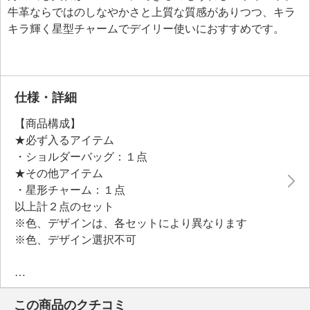
牛革ならではのしなやかさと上質な質感がありつつ、キラ
キラ輝く星型チャームでデイリー使いにおすすめです。
仕様・詳細
【商品構成】
★必ず入るアイテム
・ショルダーバッグ：１点
★その他アイテム
・星形チャーム：１点
以上計２点のセット
※色、デザインは、各セットにより異なります
※色、デザイン選択不可
＜ショルダーバッグ＞
【詳細】
この商品のクチコミ
・開口部：ファスナー