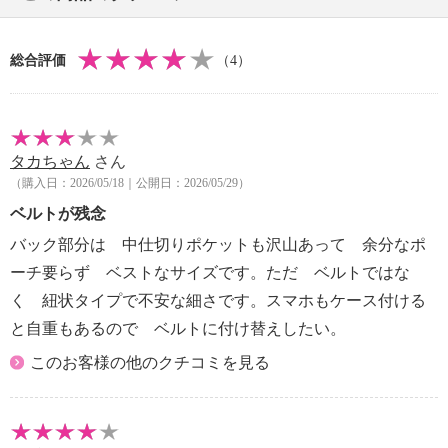
・ストラップ：あり
・ポケット（外側）：オープン１個
総合評価
（4）
・ポケット（内側）：オープン１個、ファスナー１個
・ポケット（その他）・カード入れ４枚
・底びょう：０個
【素材】
タカちゃん
さん
・外側：牛革
（購入日：2026/05/18｜公開日：2026/05/29）
・内側：ポリエステル
・ストラップ：牛革
ベルトが残念
【サイズ】
バック部分は 中仕切りポケットも沢山あって 余分なポ
・約縦１９ｃｍ×最大横１４ｃｍ×マチ２ｃｍ
ーチ要らず ベストなサイズです。ただ ベルトではな
・ストラップ長さ：約１３５ｃｍ
く 紐状タイプで不安な細さです。スマホもケース付ける
・Ａ４サイズ：不可
と自重もあるので ベルトに付け替えしたい。
【重さ】
・約２００ｇ
このお客様の他のクチコミを見る
【メンテナンス】
・水や汗などによる色落ち、色移り注意
・摩擦による色落ち、色移り注意