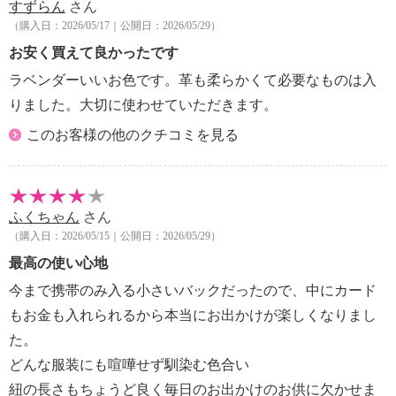
・過度な力をかけない
すずらん
さん
【原産国（地）】
（購入日：2026/05/17｜公開日：2026/05/29）
・中国製
お安く買えて良かったです
ラベンダーいいお色です。革も柔らかくて必要なものは入
＜その他アイテム＞
りました。大切に使わせていただきます。
【その他】
【詳細】
このお客様の他のクチコミを見る
・各アイテムにより異なる
【素材】
・各アイテムにより異なる
【お手入れ方法】
ふくちゃん
さん
・各アイテムにより異なる
（購入日：2026/05/15｜公開日：2026/05/29）
【原産国（地）】
最高の使い心地
・各製品の表示をご確認ください
今まで携帯のみ入る小さいバックだったので、中にカード
もお金も入れられるから本当にお出かけが楽しくなりまし
た。
どんな服装にも喧嘩せず馴染む色合い
紐の長さもちょうど良く毎日のお出かけのお供に欠かせま