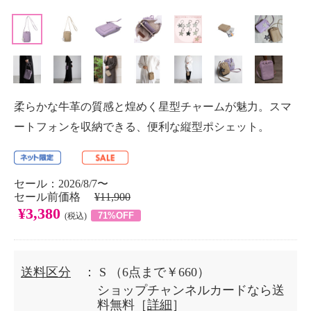
柔らかな牛革の質感と煌めく星型チャームが魅力。スマ
ートフォンを収納できる、便利な縦型ポシェット。
セール：2026/8/7〜
セール前価格
¥11,900
¥3,380
71%OFF
(税込)
送料区分
： S
（6点まで￥660）
ショップチャンネルカードなら送
料無料［
詳細
］